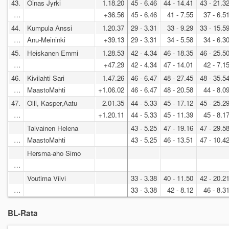
43.
Oinas Jyrki
1.18.20
45 - 6.46
44 - 14.41
43 - 21.3
…
+36.56
45 - 6.46
41 - 7.55
37 - 6.5
44.
Kumpula Anssi
1.20.37
29 - 3.31
33 - 9.29
33 - 15.5
…
Anu-Meininki
+39.13
29 - 3.31
34 - 5.58
34 - 6.3
45.
Heiskanen Emmi
1.28.53
42 - 4.34
46 - 18.35
46 - 25.5
…
+47.29
42 - 4.34
47 - 14.01
42 - 7.1
46.
Kivilahti Sari
1.47.26
46 - 6.47
48 - 27.45
48 - 35.5
…
MaastoMahti
+1.06.02
46 - 6.47
48 - 20.58
44 - 8.0
47.
Olli, Kasper,Aatu
2.01.35
44 - 5.33
45 - 17.12
45 - 25.2
…
+1.20.11
44 - 5.33
45 - 11.39
45 - 8.1
Taivainen Helena
43 - 5.25
47 - 19.16
47 - 29.5
…
MaastoMahti
43 - 5.25
46 - 13.51
47 - 10.4
Hersma-aho Simo
…
Voutima Viivi
33 - 3.38
40 - 11.50
42 - 20.2
…
33 - 3.38
42 - 8.12
46 - 8.3
BL-Rata