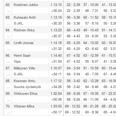
62.
Koskinen Jukka
1.13.10
22 - 2.29
37 - 10.00
41 - 13.3
…
+30.24
22 - 2.29
48 - 7.31
56 - 3.3
63.
Kuhasalo Antti
1.13.19
56 - 3.36
60 - 11.52
58 - 15.1
…
S-JKL
+30.33
56 - 3.36
57 - 8.16
50 - 3.2
64.
Ristinen Ilkka
1.13.23
66 - 4.43
49 - 10.43
51 - 14.1
…
+30.37
66 - 4.43
23 - 6.00
52 - 3.3
65.
Lindh Joonas
1.14.18
65 - 4.20
64 - 13.02
62 - 16.5
…
+31.32
65 - 4.20
63 - 8.42
62 - 3.5
66.
Henri Saari
1.14.40
67 - 4.52
63 - 12.59
61 - 15.5
…
Vipa
+31.54
67 - 4.52
55 - 8.07
41 - 2.5
67.
Mäkynen Ville
1.16.57
64 - 3.54
51 - 10.59
60 - 15.4
…
S-JKL
+34.11
64 - 3.54
40 - 7.05
67 - 4.4
68.
Kosonen Arttu
1.17.12
58 - 3.42
62 - 12.28
63 - 16.5
…
Suunta Jyväskylä
+34.26
58 - 3.42
64 - 8.46
66 - 4.3
69.
Virkkunen Elina
1.32.54
68 - 8.26
67 - 19.35
67 - 23.3
…
+50.08
68 - 8.26
66 - 11.09
64 - 4.0
70.
Viitanen Mika
1.33.03
69 - 12.52
68 - 21.28
68 - 25.3
…
+50.17
69 - 12.52
60 - 8.36
65 - 4.0