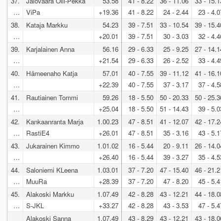
37.
Jalovaara Olli-Pekka
53.58
41 - 8.22
36 - 11.06
33 - 15.1
…
ViPa
+19.36
41 - 8.22
24 - 2.44
23 - 4.0
38.
Kataja Markku
54.23
39 - 7.51
33 - 10.54
39 - 15.4
…
+20.01
39 - 7.51
30 - 3.03
32 - 4.4
39.
Karjalainen Anna
56.16
29 - 6.33
25 - 9.25
27 - 14.1
…
+21.54
29 - 6.33
26 - 2.52
33 - 4.4
40.
Hämeenaho Katja
57.01
40 - 7.55
39 - 11.12
41 - 16.1
…
+22.39
40 - 7.55
37 - 3.17
37 - 4.5
41.
Rautiainen Tommi
59.26
18 - 5.50
50 - 20.33
50 - 25.3
…
+25.04
18 - 5.50
51 - 14.43
39 - 5.0
42.
Kankaanranta Marja
1.00.23
47 - 8.51
41 - 12.07
42 - 17.2
…
RastiE4
+26.01
47 - 8.51
35 - 3.16
43 - 5.1
43.
Jukarainen Kimmo
1.01.02
16 - 5.44
20 - 9.11
26 - 14.0
…
+26.40
16 - 5.44
39 - 3.27
35 - 4.5
44.
Saloniemi KLeena
1.03.01
37 - 7.20
47 - 15.40
46 - 21.2
…
MuuRa
+28.39
37 - 7.20
47 - 8.20
45 - 5.4
45.
Alakoski Markku
1.07.49
42 - 8.28
43 - 12.21
44 - 18.0
…
S-JKL
+33.27
42 - 8.28
43 - 3.53
47 - 5.4
Alakoski Sanna
1.07.49
43 - 8.29
43 - 12.21
43 - 18.0