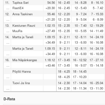
11.
Tupitsa Sari
54.56
16 - 2.45
14 - 8.28
8 - 16.10
…
RastiE4
+20.30
16 - 2.45
12 - 5.43
5 - 7.42
12.
Anna Taskinen
55.46
12 - 2.20
9 - 7.24
7 - 15.33
…
+21.20
12 - 2.20
9 - 5.04
6 - 8.09
13.
Karstunen Rauni
1.02.15
15 - 2.35
10 - 7.40
12 - 19.29
…
MuuRa
+27.49
15 - 2.35
10 - 5.05
14 - 11.49
14.
Martta ja Taneli
1.09.15
9 - 2.11
12 - 8.11
14 - 24.19
…
+34.49
9 - 2.11
13 - 6.00
16 - 16.08
Martta ja Taneli
1.09.15
9 - 2.11
12 - 8.11
14 - 24.19
…
+34.49
9 - 2.11
13 - 6.00
16 - 16.08
16.
Mia Näpänkangas
1.18.12
17 - 3.45
16 - 12.52
17 - 27.10
…
+43.46
17 - 3.45
16 - 9.07
15 - 14.18
Pöyliö Hanna
18 - 4.25
18 - 14.45
…
18 - 4.25
17 - 10.20
Tuovi Ja Iina
14 - 2.30
17 - 14.04
16 - 25.04
…
14 - 2.30
18 - 11.34
13 - 11.00
D-Rata