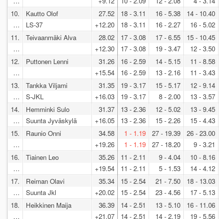
…
+9.12
10 - 2.09
12 - 2.08
4 - 3.14
10.
Kautto Olof
27.52
18 - 3.11
16 - 5.38
14 - 10.40
…
LS-37
+12.20
18 - 3.11
16 - 2.27
16 - 5.02
11.
Teivaanmäki Alva
28.02
17 - 3.08
17 - 6.55
15 - 10.45
…
+12.30
17 - 3.08
19 - 3.47
12 - 3.50
12.
Puttonen Lenni
31.26
16 - 2.59
14 - 5.15
11 - 8.58
…
+15.54
16 - 2.59
13 - 2.16
11 - 3.43
13.
Tankka Viljami
31.35
19 - 3.17
15 - 5.17
12 - 9.14
…
S-JKL
+16.03
19 - 3.17
8 - 2.00
13 - 3.57
14.
Hemminki Sulo
31.37
13 - 2.36
12 - 5.02
13 - 9.45
…
Suunta Jyväskylä
+16.05
13 - 2.36
15 - 2.26
15 - 4.43
15.
Raunio Onni
34.58
1 - 1.19
27 - 19.39
26 - 23.00
…
+19.26
1 - 1.19
27 - 18.20
9 - 3.21
16.
Tiainen Leo
35.26
11 - 2.11
9 - 4.04
10 - 8.16
…
+19.54
11 - 2.11
5 - 1.53
14 - 4.12
17.
Reiman Olavi
35.34
15 - 2.54
21 - 7.50
18 - 13.03
…
Suunta Jkl
+20.02
15 - 2.54
23 - 4.56
17 - 5.13
18.
Heikkinen Maija
36.39
14 - 2.51
13 - 5.10
16 - 11.06
…
+21.07
14 - 2.51
14 - 2.19
19 - 5.56