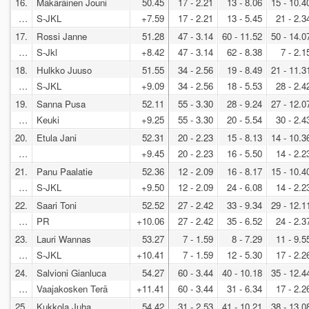
16.
Mäkäräinen Jouni
50.45
17 - 2.21
13 - 8.06
15 - 10.4
…
S-JKL
+7.59
17 - 2.21
13 - 5.45
21 - 2.3
17.
Rossi Janne
51.28
47 - 3.14
60 - 11.52
50 - 14.0
…
S-Jkl
+8.42
47 - 3.14
62 - 8.38
7 - 2.1
18.
Hulkko Juuso
51.55
34 - 2.56
19 - 8.49
21 - 11.3
…
S-JKL
+9.09
34 - 2.56
18 - 5.53
28 - 2.4
19.
Sanna Pusa
52.11
55 - 3.30
28 - 9.24
27 - 12.0
…
Keuki
+9.25
55 - 3.30
20 - 5.54
30 - 2.4
20.
Etula Jani
52.31
20 - 2.23
15 - 8.13
14 - 10.3
…
+9.45
20 - 2.23
16 - 5.50
14 - 2.2
21.
Panu Paalatie
52.36
12 - 2.09
16 - 8.17
15 - 10.4
…
S-JKL
+9.50
12 - 2.09
24 - 6.08
14 - 2.2
22.
Saari Toni
52.52
27 - 2.42
33 - 9.34
29 - 12.1
…
PR
+10.06
27 - 2.42
35 - 6.52
24 - 2.3
23.
Lauri Wannas
53.27
7 - 1.59
8 - 7.29
11 - 9.5
…
S-JKL
+10.41
7 - 1.59
12 - 5.30
17 - 2.2
24.
Salvioni Gianluca
54.27
60 - 3.44
40 - 10.18
35 - 12.4
…
Vaajakosken Terä
+11.41
60 - 3.44
31 - 6.34
17 - 2.2
25.
Kukkola Juha
54.42
31 - 2.53
41 - 10.21
38 - 13.0