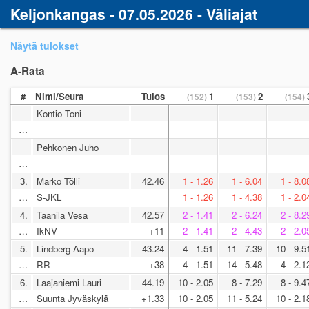
Keljonkangas - 07.05.2026 - Väliajat
Näytä tulokset
A-Rata
#
Nimi/Seura
Tulos
1
2
(152)
(153)
(154)
Kontio Toni
…
Pehkonen Juho
…
3.
Marko Tölli
42.46
1 - 1.26
1 - 6.04
1 - 8.0
…
S-JKL
1 - 1.26
1 - 4.38
1 - 2.0
4.
Taanila Vesa
42.57
2 - 1.41
2 - 6.24
2 - 8.2
…
IkNV
+11
2 - 1.41
2 - 4.43
2 - 2.0
5.
Lindberg Aapo
43.24
4 - 1.51
11 - 7.39
10 - 9.5
…
RR
+38
4 - 1.51
14 - 5.48
4 - 2.1
6.
Laajaniemi Lauri
44.19
10 - 2.05
8 - 7.29
8 - 9.4
…
Suunta Jyväskylä
+1.33
10 - 2.05
11 - 5.24
10 - 2.1