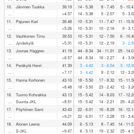
10.
Järvinen Tuukka
39.19
14 - 5.38
8 - 7.45
5 - 10.4
…
+4.57
14 - 5.38
5 - 2.07
5 - 3.0
11.
Pajunen Kari
39.48
10 - 5.31
11 - 7.47
11 - 10.5
…
+5.26
10 - 5.31
10 - 2.16
9 - 3.1
12.
Vauhkonen Timo
39.53
10 - 5.31
12 - 7.50
6 - 10.4
…
Jyväskylä
+5.31
10 - 5.31
12 - 2.19
3 - 2.5
13.
Joonas Haggren
41.19
44 - 8.34
34 - 11.01
25 - 14.0
…
+6.57
44 - 8.34
16 - 2.27
4 - 3.0
14.
Peräkylä Henri
41.39
3 - 4.42
3 - 6.54
3 - 10.2
…
+7.17
3 - 4.42
9 - 2.12
12 - 3.2
15.
Hanna Korhonen
43.10
18 - 5.50
17 - 8.32
15 - 11.5
…
+8.48
18 - 5.50
23 - 2.42
12 - 3.2
16.
Tuomo Kohvakka
43.13
15 - 5.42
14 - 8.03
17 - 12.2
…
Suunta JKL
+8.51
15 - 5.42
14 - 2.21
29 - 4.2
17.
Pöyhönen Sami
43.43
22 - 6.01
16 - 8.29
16 - 12.1
…
+9.21
22 - 6.01
17 - 2.28
15 - 3.4
18.
Alonen Leena
44.09
6 - 5.13
8 - 7.45
14 - 11.5
…
S-JKL
+9.47
6 - 5.13
19 - 2.32
25 - 4.1