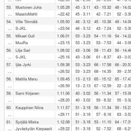
53.
Mustonen Juha
1.05.28
45 - 3.11
43 - 10.32
48 - 14.0
…
MaastoMahti
+22.42
45 - 3.11
42 - 7.21
52 - 3.3
54.
Ville Törmälä
1.05.50
46 - 3.12
45 - 10.36
49 - 14.0
…
S-JKL
+23.04
46 - 3.12
43 - 7.24
52 - 3.3
55.
Mikael Gull
1.06.01
53 - 3.23
54 - 11.16
54 - 14.2
…
MuuRa
+23.15
53 - 3.23
53 - 7.53
44 - 3.0
56.
Lilja Sari
1.08.02
43 - 3.06
58 - 11.43
56 - 14.4
…
S-JKL
+25.16
43 - 3.06
61 - 8.37
43 - 3.0
57.
Ijäs Jyrki
1.09.38
53 - 3.23
66 - 17.58
66 - 20.5
…
+26.52
53 - 3.23
68 - 14.35
39 - 2.5
58.
Mattila Manu
1.09.45
13 - 2.13
65 - 15.12
65 - 17.4
…
+26.59
13 - 2.13
67 - 12.59
22 - 2.3
59.
Sami Kirjanen
1.11.06
40 - 3.02
56 - 11.34
57 - 15.0
…
+28.20
40 - 3.02
59 - 8.32
55 - 3.3
60.
Kauppinen Niina
1.11.57
51 - 3.18
56 - 11.34
59 - 15.2
…
+29.11
51 - 3.18
57 - 8.16
63 - 3.5
61.
Syrjälä Miska
1.12.08
51 - 3.18
53 - 11.10
64 - 17.3
…
Jyväskylän Karpaasit
+29.22
51 - 3.18
52 - 7.52
68 - 6.2