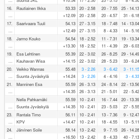
…
Suunta JKL
+10.54
17 - 2.50
25 - 5.15
8 - 4.5
16.
Rautiainen Ilkka
53.33
20 - 2.58
20 - 7.55
25 - 14.1
…
+12.09
20 - 2.58
20 - 4.57
31 - 6.1
17.
Saarivaara Tuuli
54.13
27 - 3.15
18 - 7.48
14 - 13.0
…
+12.49
27 - 3.15
8 - 4.33
14 - 5.1
18.
Jarmo Kouko
54.54
18 - 2.52
11 - 7.31
19 - 13.3
…
+13.30
18 - 2.52
11 - 4.39
29 - 6.0
19.
Esa Lehtinen
55.39
22 - 3.02
26 - 8.25
29 - 14.4
…
Kauhavan Wisa
+14.15
22 - 3.02
28 - 5.23
33 - 6.2
20.
Veikko Wannas
55.48
3 - 2.26
3 - 6.42
3 - 11.1
…
Suunta Jyväskylä
+14.24
3 - 2.26
4 - 4.16
3 - 4.3
21.
Manninen Esa
55.59
26 - 3.13
24 - 8.14
22 - 13.5
…
+14.35
26 - 3.13
21 - 5.01
22 - 5.4
Nella Pahkamäki
55.59
10 - 2.41
16 - 7.44
20 - 13.3
…
Suunta Jyväskylä
+14.35
10 - 2.41
23 - 5.03
27 - 5.5
23.
Rantala Timo
56.11
10 - 2.41
13 - 7.36
9 - 12.4
…
KPV
+14.47
10 - 2.41
18 - 4.55
13 - 5.1
24.
Järvinen Soile
58.14
13 - 2.42
9 - 7.15
26 - 14.2
…
+16.50
13 - 2.42
8 - 4.33
40 - 7.1