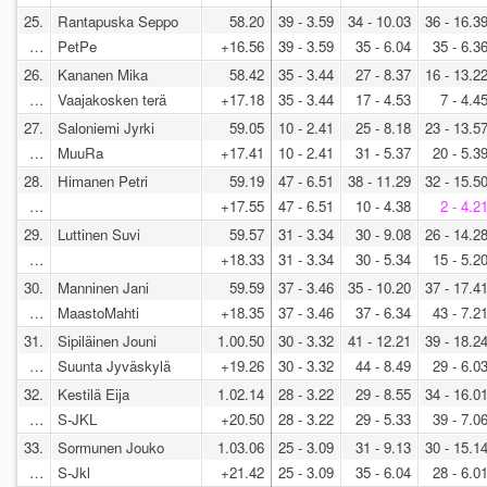
25.
Rantapuska Seppo
58.20
39 - 3.59
34 - 10.03
36 - 16.3
…
PetPe
+16.56
39 - 3.59
35 - 6.04
35 - 6.3
26.
Kananen Mika
58.42
35 - 3.44
27 - 8.37
16 - 13.2
…
Vaajakosken terä
+17.18
35 - 3.44
17 - 4.53
7 - 4.4
27.
Saloniemi Jyrki
59.05
10 - 2.41
25 - 8.18
23 - 13.5
…
MuuRa
+17.41
10 - 2.41
31 - 5.37
20 - 5.3
28.
Himanen Petri
59.19
47 - 6.51
38 - 11.29
32 - 15.5
…
+17.55
47 - 6.51
10 - 4.38
2 - 4.2
29.
Luttinen Suvi
59.57
31 - 3.34
30 - 9.08
26 - 14.2
…
+18.33
31 - 3.34
30 - 5.34
15 - 5.2
30.
Manninen Jani
59.59
37 - 3.46
35 - 10.20
37 - 17.4
…
MaastoMahti
+18.35
37 - 3.46
37 - 6.34
43 - 7.2
31.
Sipiläinen Jouni
1.00.50
30 - 3.32
41 - 12.21
39 - 18.2
…
Suunta Jyväskylä
+19.26
30 - 3.32
44 - 8.49
29 - 6.0
32.
Kestilä Eija
1.02.14
28 - 3.22
29 - 8.55
34 - 16.0
…
S-JKL
+20.50
28 - 3.22
29 - 5.33
39 - 7.0
33.
Sormunen Jouko
1.03.06
25 - 3.09
31 - 9.13
30 - 15.1
…
S-Jkl
+21.42
25 - 3.09
35 - 6.04
28 - 6.0