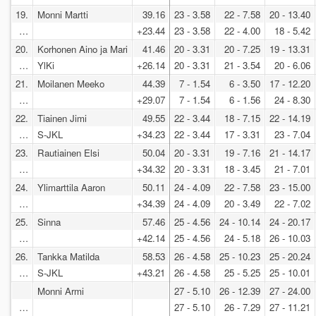
19.
Monni Martti
39.16
23 - 3.58
22 - 7.58
20 - 13.40
…
+23.44
23 - 3.58
22 - 4.00
18 - 5.42
20.
Korhonen Aino ja Mari
41.46
20 - 3.31
20 - 7.25
19 - 13.31
…
YlKi
+26.14
20 - 3.31
21 - 3.54
20 - 6.06
21.
Moilanen Meeko
44.39
7 - 1.54
6 - 3.50
17 - 12.20
…
+29.07
7 - 1.54
6 - 1.56
24 - 8.30
22.
Tiainen Jimi
49.55
22 - 3.44
18 - 7.15
22 - 14.19
…
S-JKL
+34.23
22 - 3.44
17 - 3.31
23 - 7.04
23.
Rautiainen Elsi
50.04
20 - 3.31
19 - 7.16
21 - 14.17
…
+34.32
20 - 3.31
18 - 3.45
21 - 7.01
24.
Ylimarttila Aaron
50.11
24 - 4.09
22 - 7.58
23 - 15.00
…
+34.39
24 - 4.09
20 - 3.49
22 - 7.02
25.
Sinna
57.46
25 - 4.56
24 - 10.14
24 - 20.17
…
+42.14
25 - 4.56
24 - 5.18
26 - 10.03
26.
Tankka Matilda
58.53
26 - 4.58
25 - 10.23
25 - 20.24
…
S-JKL
+43.21
26 - 4.58
25 - 5.25
25 - 10.01
Monni Armi
27 - 5.10
26 - 12.39
27 - 24.00
…
27 - 5.10
26 - 7.29
27 - 11.21