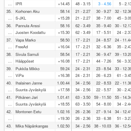
…
IPR
+14.45
48 - 3.15
3 - 4.56
5 - 2.1
35.
Korhonen Aku
58.14
21 - 2.27
30 - 9.27
32 - 12.3
…
S-JKL
+15.28
21 - 2.27
38 - 7.00
45 - 3.0
36.
Pannula Anssi
58.16
62 - 3.49
35 - 9.40
30 - 12.1
…
Juosten Koodattu
+15.30
62 - 3.49
17 - 5.51
24 - 2.3
37.
Vapa Marko
58.50
17 - 2.21
24 - 8.57
24 - 11.4
…
FreeAd
+16.04
17 - 2.21
32 - 6.36
35 - 2.4
38.
Sivula Samuli
58.54
17 - 2.21
36 - 9.47
39 - 13.2
…
Hääppöset
+16.08
17 - 2.21
44 - 7.26
56 - 3.3
39.
Pukkila Mikko
59.24
24 - 2.31
23 - 8.54
33 - 12.3
…
ViPa
+16.38
24 - 2.31
26 - 6.23
61 - 3.4
40.
Ihalainen Janne
1.00.44
34 - 2.56
22 - 8.53
22 - 11.3
…
Suunta Jyväskylä
+17.58
34 - 2.56
22 - 5.57
30 - 2.4
41.
Pitkänen Jari
1.01.41
63 - 3.50
59 - 11.50
55 - 14.3
…
Suunta Jyväskylä
+18.55
63 - 3.50
54 - 8.00
34 - 2.4
42.
Montonen Eetu
1.02.16
26 - 2.36
27 - 9.14
34 - 12.4
…
+19.30
26 - 2.36
33 - 6.38
51 - 3.2
43.
Mika Näpänkangas
1.02.50
34 - 2.56
38 - 10.03
36 - 12.5