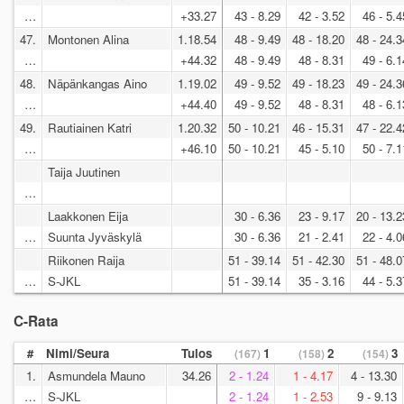
…
+33.27
43 - 8.29
42 - 3.52
46 - 5.4
47.
Montonen Alina
1.18.54
48 - 9.49
48 - 18.20
48 - 24.3
…
+44.32
48 - 9.49
48 - 8.31
49 - 6.1
48.
Näpänkangas Aino
1.19.02
49 - 9.52
49 - 18.23
49 - 24.3
…
+44.40
49 - 9.52
48 - 8.31
48 - 6.1
49.
Rautiainen Katri
1.20.32
50 - 10.21
46 - 15.31
47 - 22.4
…
+46.10
50 - 10.21
45 - 5.10
50 - 7.1
Taija Juutinen
…
Laakkonen Eija
30 - 6.36
23 - 9.17
20 - 13.2
…
Suunta Jyväskylä
30 - 6.36
21 - 2.41
22 - 4.0
Riikonen Raija
51 - 39.14
51 - 42.30
51 - 48.0
…
S-JKL
51 - 39.14
35 - 3.16
44 - 5.3
C-Rata
#
Nimi/Seura
Tulos
1
2
3
(167)
(158)
(154)
1.
Asmundela Mauno
34.26
2 - 1.24
1 - 4.17
4 - 13.30
…
S-JKL
2 - 1.24
1 - 2.53
9 - 9.13