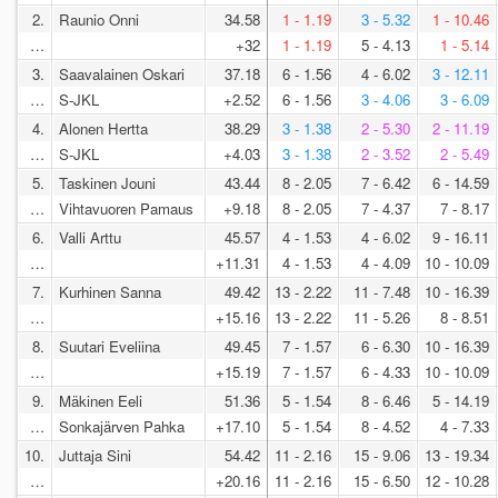
2.
Raunio Onni
34.58
1 - 1.19
3 - 5.32
1 - 10.46
…
+32
1 - 1.19
5 - 4.13
1 - 5.14
3.
Saavalainen Oskari
37.18
6 - 1.56
4 - 6.02
3 - 12.11
…
S-JKL
+2.52
6 - 1.56
3 - 4.06
3 - 6.09
4.
Alonen Hertta
38.29
3 - 1.38
2 - 5.30
2 - 11.19
…
S-JKL
+4.03
3 - 1.38
2 - 3.52
2 - 5.49
5.
Taskinen Jouni
43.44
8 - 2.05
7 - 6.42
6 - 14.59
…
Vihtavuoren Pamaus
+9.18
8 - 2.05
7 - 4.37
7 - 8.17
6.
Valli Arttu
45.57
4 - 1.53
4 - 6.02
9 - 16.11
…
+11.31
4 - 1.53
4 - 4.09
10 - 10.09
7.
Kurhinen Sanna
49.42
13 - 2.22
11 - 7.48
10 - 16.39
…
+15.16
13 - 2.22
11 - 5.26
8 - 8.51
8.
Suutari Eveliina
49.45
7 - 1.57
6 - 6.30
10 - 16.39
…
+15.19
7 - 1.57
6 - 4.33
10 - 10.09
9.
Mäkinen Eeli
51.36
5 - 1.54
8 - 6.46
5 - 14.19
…
Sonkajärven Pahka
+17.10
5 - 1.54
8 - 4.52
4 - 7.33
10.
Juttaja Sini
54.42
11 - 2.16
15 - 9.06
13 - 19.34
…
+20.16
11 - 2.16
15 - 6.50
12 - 10.28