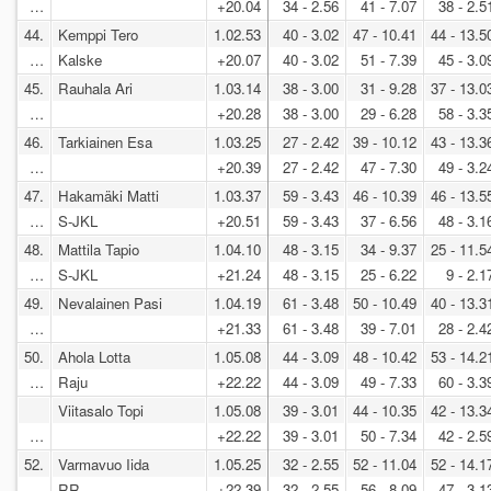
…
+20.04
34 - 2.56
41 - 7.07
38 - 2.5
44.
Kemppi Tero
1.02.53
40 - 3.02
47 - 10.41
44 - 13.5
…
Kalske
+20.07
40 - 3.02
51 - 7.39
45 - 3.0
45.
Rauhala Ari
1.03.14
38 - 3.00
31 - 9.28
37 - 13.0
…
+20.28
38 - 3.00
29 - 6.28
58 - 3.3
46.
Tarkiainen Esa
1.03.25
27 - 2.42
39 - 10.12
43 - 13.3
…
+20.39
27 - 2.42
47 - 7.30
49 - 3.2
47.
Hakamäki Matti
1.03.37
59 - 3.43
46 - 10.39
46 - 13.5
…
S-JKL
+20.51
59 - 3.43
37 - 6.56
48 - 3.1
48.
Mattila Tapio
1.04.10
48 - 3.15
34 - 9.37
25 - 11.5
…
S-JKL
+21.24
48 - 3.15
25 - 6.22
9 - 2.1
49.
Nevalainen Pasi
1.04.19
61 - 3.48
50 - 10.49
40 - 13.3
…
+21.33
61 - 3.48
39 - 7.01
28 - 2.4
50.
Ahola Lotta
1.05.08
44 - 3.09
48 - 10.42
53 - 14.2
…
Raju
+22.22
44 - 3.09
49 - 7.33
60 - 3.3
Viitasalo Topi
1.05.08
39 - 3.01
44 - 10.35
42 - 13.3
…
+22.22
39 - 3.01
50 - 7.34
42 - 2.5
52.
Varmavuo Iida
1.05.25
32 - 2.55
52 - 11.04
52 - 14.1
…
RR
+22.39
32 - 2.55
56 - 8.09
47 - 3.1