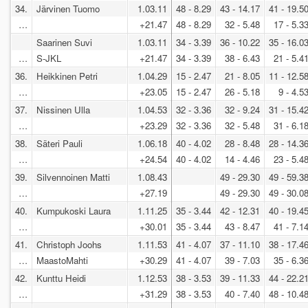
34.
Järvinen Tuomo
1.03.11
48 - 8.29
43 - 14.17
41 - 19.5
…
+21.47
48 - 8.29
32 - 5.48
17 - 5.3
Saarinen Suvi
1.03.11
34 - 3.39
36 - 10.22
35 - 16.0
…
S-JKL
+21.47
34 - 3.39
38 - 6.43
21 - 5.4
36.
Heikkinen Petri
1.04.29
15 - 2.47
21 - 8.05
11 - 12.5
…
+23.05
15 - 2.47
26 - 5.18
9 - 4.5
37.
Nissinen Ulla
1.04.53
32 - 3.36
32 - 9.24
31 - 15.4
…
+23.29
32 - 3.36
32 - 5.48
31 - 6.1
38.
Säteri Pauli
1.06.18
40 - 4.02
28 - 8.48
28 - 14.3
…
+24.54
40 - 4.02
14 - 4.46
23 - 5.4
39.
Silvennoinen Matti
1.08.43
49 - 29.30
49 - 59.3
…
+27.19
49 - 29.30
49 - 30.0
40.
Kumpukoski Laura
1.11.25
35 - 3.44
42 - 12.31
40 - 19.4
…
+30.01
35 - 3.44
43 - 8.47
41 - 7.1
41.
Christoph Joohs
1.11.53
41 - 4.07
37 - 11.10
38 - 17.4
…
MaastoMahti
+30.29
41 - 4.07
39 - 7.03
35 - 6.3
42.
Kunttu Heidi
1.12.53
38 - 3.53
39 - 11.33
44 - 22.2
…
+31.29
38 - 3.53
40 - 7.40
48 - 10.4