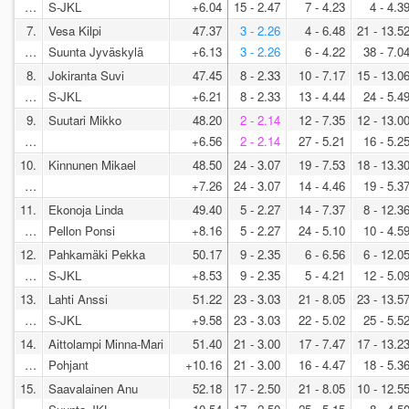
…
S-JKL
+6.04
15 - 2.47
7 - 4.23
4 - 4.3
7.
Vesa Kilpi
47.37
3 - 2.26
4 - 6.48
21 - 13.5
…
Suunta Jyväskylä
+6.13
3 - 2.26
6 - 4.22
38 - 7.0
8.
Jokiranta Suvi
47.45
8 - 2.33
10 - 7.17
15 - 13.0
…
S-JKL
+6.21
8 - 2.33
13 - 4.44
24 - 5.4
9.
Suutari Mikko
48.20
2 - 2.14
12 - 7.35
12 - 13.0
…
+6.56
2 - 2.14
27 - 5.21
16 - 5.2
10.
Kinnunen Mikael
48.50
24 - 3.07
19 - 7.53
18 - 13.3
…
+7.26
24 - 3.07
14 - 4.46
19 - 5.3
11.
Ekonoja Linda
49.40
5 - 2.27
14 - 7.37
8 - 12.3
…
Pellon Ponsi
+8.16
5 - 2.27
24 - 5.10
10 - 4.5
12.
Pahkamäki Pekka
50.17
9 - 2.35
6 - 6.56
6 - 12.0
…
S-JKL
+8.53
9 - 2.35
5 - 4.21
12 - 5.0
13.
Lahti Anssi
51.22
23 - 3.03
21 - 8.05
23 - 13.5
…
S-JKL
+9.58
23 - 3.03
22 - 5.02
25 - 5.5
14.
Aittolampi Minna-Mari
51.40
21 - 3.00
17 - 7.47
17 - 13.2
…
Pohjant
+10.16
21 - 3.00
16 - 4.47
18 - 5.3
15.
Saavalainen Anu
52.18
17 - 2.50
21 - 8.05
10 - 12.5