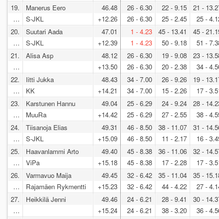
19.
Manerus Eero
46.48
26 - 6.30
22 - 9.15
21 - 13.2
…
S-JKL
+12.26
26 - 6.30
25 - 2.45
25 - 4.1
20.
Suutari Aada
47.01
1 - 4.23
45 - 13.41
45 - 21.1
…
S-JKL
+12.39
1 - 4.23
50 - 9.18
51 - 7.3
21.
Alisa Asp
48.12
26 - 6.30
19 - 9.08
23 - 13.5
…
+13.50
26 - 6.30
20 - 2.38
34 - 4.5
22.
Iitti Jukka
48.43
34 - 7.00
26 - 9.26
19 - 13.1
…
KK
+14.21
34 - 7.00
15 - 2.26
17 - 3.5
23.
Karstunen Hannu
49.04
25 - 6.29
24 - 9.24
28 - 14.2
…
MuuRa
+14.42
25 - 6.29
27 - 2.55
38 - 4.5
24.
Tiisanoja Elias
49.31
46 - 8.50
38 - 11.07
31 - 14.5
…
S-JKL
+15.09
46 - 8.50
11 - 2.17
16 - 3.4
25.
Haavanlammi Arto
49.40
45 - 8.38
36 - 11.06
32 - 14.5
…
ViPa
+15.18
45 - 8.38
17 - 2.28
17 - 3.5
26.
Varmavuo Maija
49.45
32 - 6.42
35 - 11.04
35 - 15.1
…
Rajamäen Rykmentti
+15.23
32 - 6.42
44 - 4.22
27 - 4.1
27.
Heikkilä Jenni
49.46
24 - 6.21
28 - 9.41
30 - 14.3
…
+15.24
24 - 6.21
38 - 3.20
36 - 4.5