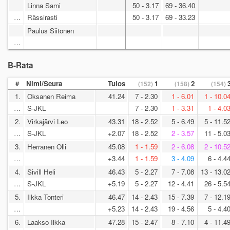
Linna Sami
50 - 3.17
69 - 36.40
…
Rässirasti
50 - 3.17
69 - 33.23
Paulus Siitonen
…
B-Rata
#
Nimi/Seura
Tulos
1
2
(152)
(158)
(154)
1.
Oksanen Reima
41.24
7 - 2.30
1 - 6.01
1 - 10.0
…
S-JKL
7 - 2.30
1 - 3.31
1 - 4.0
2.
Virkajärvi Leo
43.31
18 - 2.52
5 - 6.49
5 - 11.5
…
S-JKL
+2.07
18 - 2.52
2 - 3.57
11 - 5.0
3.
Herranen Olli
45.08
1 - 1.59
2 - 6.08
2 - 10.5
…
+3.44
1 - 1.59
3 - 4.09
6 - 4.4
4.
Sivill Heli
46.43
5 - 2.27
7 - 7.08
13 - 13.0
…
S-JKL
+5.19
5 - 2.27
12 - 4.41
26 - 5.5
5.
Ilkka Tonteri
46.47
14 - 2.43
15 - 7.39
7 - 12.1
…
+5.23
14 - 2.43
19 - 4.56
5 - 4.4
6.
Laakso Ilkka
47.28
15 - 2.47
8 - 7.10
4 - 11.4