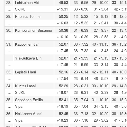
28.
Lehikoinen Aki
49.53
33 - 6.56
29 - 10.00
33 - 15.1
…
S-JKL
+15.31
33 - 6.56
31 - 3.04
42 - 5.1
29.
Pitenius Tommi
50.25
12 - 5.32
15 - 8.13
18 - 12.5
…
+16.03
12 - 5.32
21 - 2.41
30 - 4.4
30.
Kumpulainen Susanne
50.38
31 - 6.39
27 - 9.37
22 - 13.4
…
+16.16
31 - 6.39
28 - 2.58
21 - 4.0
31.
Kauppinen Jari
52.07
38 - 7.32
40 - 11.15
36 - 15.2
…
+17.45
38 - 7.32
41 - 3.43
24 - 4.0
Ylä-Sulkava Eini
52.07
21 - 5.59
21 - 9.13
23 - 13.5
…
+17.45
21 - 5.59
33 - 3.14
30 - 4.4
33.
Lepistö Harri
52.16
23 - 6.14
42 - 12.11
40 - 16.0
…
+17.54
23 - 6.14
46 - 5.57
19 - 3.5
34.
Kurittu Lassi
52.29
28 - 6.31
30 - 10.10
29 - 14.3
…
S-JKL
+18.07
28 - 6.31
40 - 3.39
28 - 4.2
35.
Seppänen Emilia
52.41
35 - 7.04
31 - 10.19
36 - 15.2
…
Vipa
+18.19
35 - 7.04
34 - 3.15
40 - 5.0
36.
Hokkanen Anssi
52.45
36 - 7.18
32 - 10.20
38 - 15.3
…
Vipa
+18.23
36 - 7.18
29 - 3.02
41 - 5.1