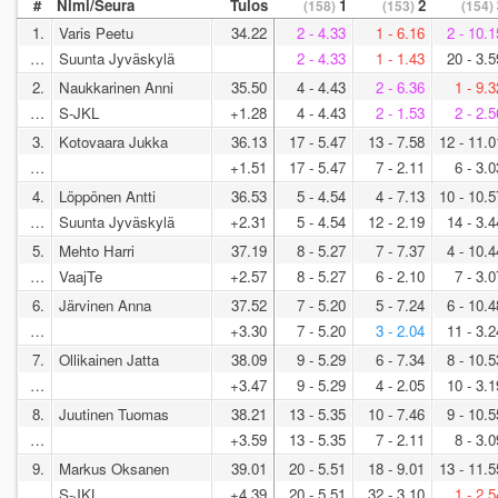
#
Nimi/Seura
Tulos
1
2
(158)
(153)
(154)
1.
Varis Peetu
34.22
2 - 4.33
1 - 6.16
2 - 10.1
…
Suunta Jyväskylä
2 - 4.33
1 - 1.43
20 - 3.5
2.
Naukkarinen Anni
35.50
4 - 4.43
2 - 6.36
1 - 9.3
…
S-JKL
+1.28
4 - 4.43
2 - 1.53
2 - 2.5
3.
Kotovaara Jukka
36.13
17 - 5.47
13 - 7.58
12 - 11.0
…
+1.51
17 - 5.47
7 - 2.11
6 - 3.0
4.
Löppönen Antti
36.53
5 - 4.54
4 - 7.13
10 - 10.5
…
Suunta Jyväskylä
+2.31
5 - 4.54
12 - 2.19
14 - 3.4
5.
Mehto Harri
37.19
8 - 5.27
7 - 7.37
4 - 10.4
…
VaajTe
+2.57
8 - 5.27
6 - 2.10
7 - 3.0
6.
Järvinen Anna
37.52
7 - 5.20
5 - 7.24
6 - 10.4
…
+3.30
7 - 5.20
3 - 2.04
11 - 3.2
7.
Ollikainen Jatta
38.09
9 - 5.29
6 - 7.34
8 - 10.5
…
+3.47
9 - 5.29
4 - 2.05
10 - 3.1
8.
Juutinen Tuomas
38.21
13 - 5.35
10 - 7.46
9 - 10.5
…
+3.59
13 - 5.35
7 - 2.11
8 - 3.0
9.
Markus Oksanen
39.01
20 - 5.51
18 - 9.01
13 - 11.5
…
S-JKL
+4.39
20 - 5.51
32 - 3.10
1 - 2.5