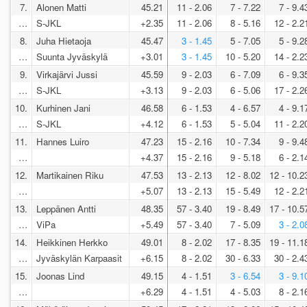
7.
Alonen Matti
45.21
11 - 2.06
7 - 7.22
7 - 9.4
…
S-JKL
+2.35
11 - 2.06
8 - 5.16
12 - 2.2
8.
Juha Hietaoja
45.47
3 - 1.45
5 - 7.05
5 - 9.2
…
Suunta Jyväskylä
+3.01
3 - 1.45
10 - 5.20
14 - 2.2
9.
Virkajärvi Jussi
45.59
9 - 2.03
6 - 7.09
6 - 9.3
…
S-JKL
+3.13
9 - 2.03
6 - 5.06
17 - 2.2
10.
Kurhinen Jani
46.58
6 - 1.53
4 - 6.57
4 - 9.1
…
S-JKL
+4.12
6 - 1.53
5 - 5.04
11 - 2.2
11.
Hannes Luiro
47.23
15 - 2.16
10 - 7.34
9 - 9.4
…
+4.37
15 - 2.16
9 - 5.18
6 - 2.1
12.
Martikainen Riku
47.53
13 - 2.13
12 - 8.02
12 - 10.2
…
+5.07
13 - 2.13
15 - 5.49
12 - 2.2
13.
Leppänen Antti
48.35
57 - 3.40
19 - 8.49
17 - 10.5
…
ViPa
+5.49
57 - 3.40
7 - 5.09
3 - 2.0
14.
Heikkinen Herkko
49.01
8 - 2.02
17 - 8.35
19 - 11.1
…
Jyväskylän Karpaasit
+6.15
8 - 2.02
30 - 6.33
30 - 2.4
15.
Joonas Lind
49.15
4 - 1.51
3 - 6.54
3 - 9.1
…
+6.29
4 - 1.51
4 - 5.03
8 - 2.1