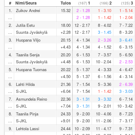
#
Nimi/Seura
Tulos
1
2
3
(167)
(166)
(125)
1.
Zuikov Andrei
15.32
2 - 1.28
1 - 3.10
1 - 5.14
…
2 - 1.28
1 - 1.42
1 - 2.04
2.
Jutila Eetu
18.00
12 - 2.17
8 - 4.02
7 - 7.22
…
Suunta Jyväskylä
+2.28
12 - 2.17
3 - 1.45
8 - 3.20
3.
Huopana Viljo
20.15
4 - 1.34
2 - 3.26
3 - 6.41
…
+4.43
4 - 1.34
4 - 1.52
6 - 3.15
4.
Taanila Senja
20.20
6 - 1.53
7 - 3.57
5 - 6.50
…
Suunta Jyväskylä
+4.48
6 - 1.53
10 - 2.04
2 - 2.53
5.
Huopana Tuomas
20.22
5 - 1.37
4 - 3.33
4 - 6.47
…
+4.50
5 - 1.37
6 - 1.56
4 - 3.14
6.
Lahti Hilda
21.36
7 - 1.54
5 - 3.36
2 - 6.39
…
S-JKL
+6.04
7 - 1.54
1 - 1.42
3 - 3.03
7.
Asmundela Reino
22.36
3 - 1.31
3 - 3.32
6 - 7.14
…
S-JKL
+7.04
3 - 1.31
9 - 2.01
10 - 3.42
8.
Taanila Pinja
24.33
9 - 2.00
10 - 4.06
8 - 7.23
…
S-JKL
+9.01
9 - 2.00
11 - 2.06
7 - 3.17
9.
Lehtola Lassi
24.44
10 - 2.09
11 - 4.17
9 - 7.31