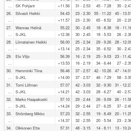
…
SK Pohjant
+11.56
31 - 2.53
45 - 7.28
35 - 2.4
26.
Silvasti Heikki
54.43
23 - 2.30
55 - 11.22
45 - 13.5
…
+11.57
23 - 2.30
65 - 8.52
20 - 2.2
27.
Wannas Helinä
55.22
30 - 2.45
18 - 8.38
18 - 11.1
…
S-JKL
+12.36
30 - 2.45
18 - 5.53
26 - 2.3
28.
Liimatainen Heikki
56.00
25 - 2.34
29 - 9.26
28 - 12.0
…
-
+13.14
25 - 2.34
35 - 6.52
30 - 2.4
29.
Elo Viljo
56.39
16 - 2.19
25 - 9.03
23 - 11.4
…
+13.53
16 - 2.19
34 - 6.44
27 - 2.3
30.
Hemminki Tiina
56.46
37 - 2.57
42 - 10.26
47 - 14.0
…
S-JKL
+14.00
37 - 2.57
46 - 7.29
58 - 3.3
31.
Tomi Löfman
57.07
42 - 3.03
32 - 9.30
31 - 12.2
…
S-JKL
+14.21
42 - 3.03
28 - 6.27
40 - 2.5
32.
Marko Haapakoski
57.10
29 - 2.44
26 - 9.09
26 - 11.5
…
S-JKL
+14.24
29 - 2.44
27 - 6.25
37 - 2.4
33.
Strömberg Mikko
57.23
32 - 2.55
19 - 8.49
20 - 11.2
…
+14.37
32 - 2.55
20 - 5.54
23 - 2.3
34.
Olkkonen Ette
57.31
48 - 3.15
14 - 8.11
13 - 10.2