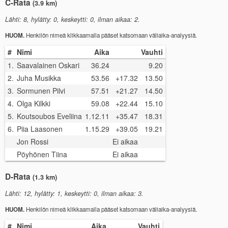
C-Rata
(3.9 km)
Lähti: 8, hylätty: 0, keskeytti: 0, ilman aikaa: 2.
HUOM.
Henkilön nimeä klikkaamalla pääset katsomaan väliaika-analyysiä.
#
Nimi
Aika
Vauhti
1.
Saavalainen Oskari
36.24
9.20
2.
Juha Musikka
53.56
+17.32
13.50
3.
Sormunen Pilvi
57.51
+21.27
14.50
4.
Olga Kilkki
59.08
+22.44
15.10
5.
Koutsoubos Eveliina
1.12.11
+35.47
18.31
6.
Piia Laasonen
1.15.29
+39.05
19.21
Jon Rossi
Ei aikaa
Pöyhönen Tiina
Ei aikaa
D-Rata
(1.3 km)
Lähti: 12, hylätty: 1, keskeytti: 0, ilman aikaa: 3.
HUOM.
Henkilön nimeä klikkaamalla pääset katsomaan väliaika-analyysiä.
#
Nimi
Aika
Vauhti