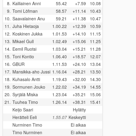
8.
Kalilainen Anni
55.42
+7.59
10.08
9.
Tomi Löfman
58.57
+11.14
10.43
10.
Saavalainen Anu
59.21
+11.38
10.47
11.
Juha Hietaoja
1.00.22
+12.39
10.59
12.
Koskinen Jukka
1.01.53
+14.10
11.15
13.
Mikael Gull
1.02.49
+15.06
11.25
14.
Eemil Ruotsi
1.03.04
+15.21
11.28
15.
Toni Kontio
1.06.40
+18.57
12.07
16.
GBUR
1.11.53
+24.10
13.04
17.
Mansikka-aho Jussi
1.16.04
+28.21
13.50
18.
Kuhasalo Antti
1.19.43
+32.00
14.30
19.
Sormunen Jouko
1.22.02
+34.19
14.55
20.
Syrjälä Miska
1.23.04
+35.21
15.06
21.
Tuuhea Timo
1.26.14
+38.31
15.41
Keijo Saari
Hylätty
Herätteli Eeli
1.55.07
Keskeytti
Nurminen Timo
Ei aikaa
Timo Nurminen
Ei aikaa