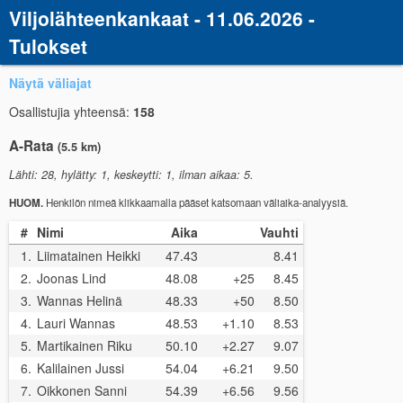
Viljolähteenkankaat - 11.06.2026 -
Tulokset
Näytä väliajat
Osallistujia yhteensä:
158
A-Rata
(5.5 km)
Lähti: 28, hylätty: 1, keskeytti: 1, ilman aikaa: 5.
HUOM.
Henkilön nimeä klikkaamalla pääset katsomaan väliaika-analyysiä.
#
Nimi
Aika
Vauhti
1.
Liimatainen Heikki
47.43
8.41
2.
Joonas Lind
48.08
+25
8.45
3.
Wannas Helinä
48.33
+50
8.50
4.
Lauri Wannas
48.53
+1.10
8.53
5.
Martikainen Riku
50.10
+2.27
9.07
6.
Kalilainen Jussi
54.04
+6.21
9.50
7.
Oikkonen Sanni
54.39
+6.56
9.56