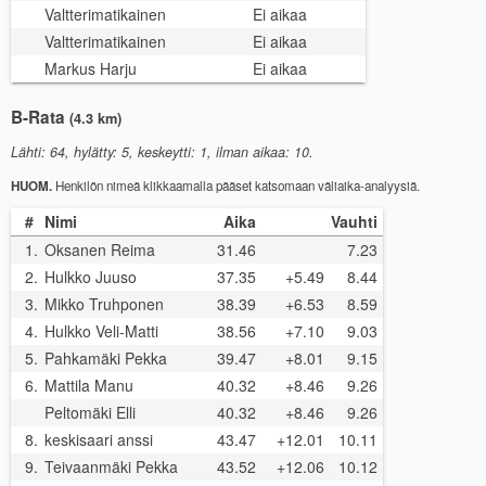
Valtterimatikainen
Ei aikaa
Valtterimatikainen
Ei aikaa
Markus Harju
Ei aikaa
B-Rata
(4.3 km)
Lähti: 64, hylätty: 5, keskeytti: 1, ilman aikaa: 10.
HUOM.
Henkilön nimeä klikkaamalla pääset katsomaan väliaika-analyysiä.
#
Nimi
Aika
Vauhti
1.
Oksanen Reima
31.46
7.23
2.
Hulkko Juuso
37.35
+5.49
8.44
3.
Mikko Truhponen
38.39
+6.53
8.59
4.
Hulkko Veli-Matti
38.56
+7.10
9.03
5.
Pahkamäki Pekka
39.47
+8.01
9.15
6.
Mattila Manu
40.32
+8.46
9.26
Peltomäki Elli
40.32
+8.46
9.26
8.
keskisaari anssi
43.47
+12.01
10.11
9.
Teivaanmäki Pekka
43.52
+12.06
10.12