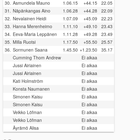
30.
Asmundela Mauno
1.06.15
+44.15
22.05
31.
Näpänkangas Aino
1.06.28
+44.28
22.09
32.
Nevalainen Heidi
1.07.09
+45.09
22.23
33.
Hanna Merenheimo
1.11.10
+49.10
23.43
34.
Eeva-Maria Leppänen
1.11.28
+49.28
23.49
35.
Milla Ruotsi
1.17.50
+55.50
25.57
36.
Sormunen Saana
1.45.50
+1.23.50
35.17
Cumming Thom Andrew
Ei aikaa
Jussi Airiainen
Ei aikaa
Jussi Airiainen
Ei aikaa
Kati Holmström
Ei aikaa
Konsta Naumanen
Ei aikaa
Simonen Kaisu
Ei aikaa
Simonen Kaisu
Ei aikaa
Veikko Löfman
Ei aikaa
Veikko Löfman
Ei aikaa
Äyrämö Alisa
Ei aikaa