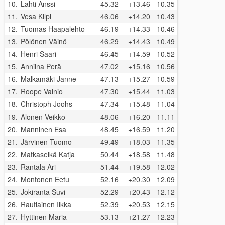
10.
Lahti Anssi
45.32
+13.46
10.35
11.
Vesa Kilpi
46.06
+14.20
10.43
12.
Tuomas Haapalehto
46.19
+14.33
10.46
13.
Pölönen Väinö
46.29
+14.43
10.49
14.
Henri Saari
46.45
+14.59
10.52
15.
Anniina Perä
47.02
+15.16
10.56
16.
Malkamäki Janne
47.13
+15.27
10.59
17.
Roope Vainio
47.30
+15.44
11.03
18.
Christoph Joohs
47.34
+15.48
11.04
19.
Alonen Veikko
48.06
+16.20
11.11
20.
Manninen Esa
48.45
+16.59
11.20
21.
Järvinen Tuomo
49.49
+18.03
11.35
22.
Matkaselkä Katja
50.44
+18.58
11.48
23.
Rantala Ari
51.44
+19.58
12.02
24.
Montonen Eetu
52.16
+20.30
12.09
25.
Jokiranta Suvi
52.29
+20.43
12.12
26.
Rautiainen Ilkka
52.39
+20.53
12.15
27.
Hyttinen Maria
53.13
+21.27
12.23