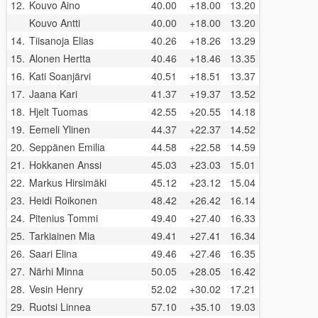
12.
Kouvo Aino
40.00
+18.00
13.20
Kouvo Antti
40.00
+18.00
13.20
14.
Tiisanoja Elias
40.26
+18.26
13.29
15.
Alonen Hertta
40.46
+18.46
13.35
16.
Kati Soanjärvi
40.51
+18.51
13.37
17.
Jaana Kari
41.37
+19.37
13.52
18.
Hjelt Tuomas
42.55
+20.55
14.18
19.
Eemeli Ylinen
44.37
+22.37
14.52
20.
Seppänen Emilia
44.58
+22.58
14.59
21.
Hokkanen Anssi
45.03
+23.03
15.01
22.
Markus Hirsimäki
45.12
+23.12
15.04
23.
Heidi Roikonen
48.42
+26.42
16.14
24.
Pitenius Tommi
49.40
+27.40
16.33
25.
Tarkiainen Mia
49.41
+27.41
16.34
26.
Saari Elina
49.46
+27.46
16.35
27.
Närhi Minna
50.05
+28.05
16.42
28.
Vesin Henry
52.02
+30.02
17.21
29.
Ruotsi Linnea
57.10
+35.10
19.03