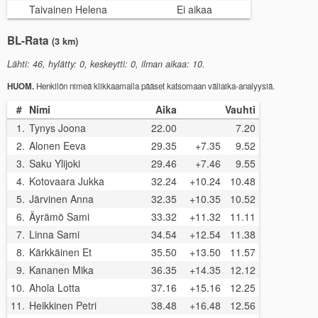
Taivainen Helena
Ei aikaa
BL-Rata
(3 km)
Lähti: 46, hylätty: 0, keskeytti: 0, ilman aikaa: 10.
HUOM.
Henkilön nimeä klikkaamalla pääset katsomaan väliaika-analyysiä.
#
Nimi
Aika
Vauhti
1.
Tynys Joona
22.00
7.20
2.
Alonen Eeva
29.35
+7.35
9.52
3.
Saku Ylijoki
29.46
+7.46
9.55
4.
Kotovaara Jukka
32.24
+10.24
10.48
5.
Järvinen Anna
32.35
+10.35
10.52
6.
Äyrämö Sami
33.32
+11.32
11.11
7.
Linna Sami
34.54
+12.54
11.38
8.
Kärkkäinen Et
35.50
+13.50
11.57
9.
Kananen Mika
36.35
+14.35
12.12
10.
Ahola Lotta
37.16
+15.16
12.25
11.
Heikkinen Petri
38.48
+16.48
12.56