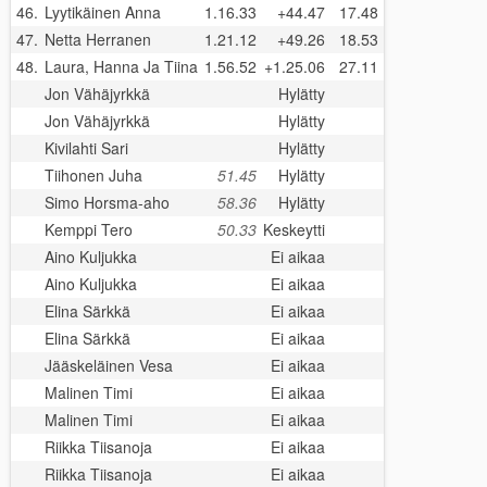
46.
Lyytikäinen Anna
1.16.33
+44.47
17.48
47.
Netta Herranen
1.21.12
+49.26
18.53
48.
Laura, Hanna Ja Tiina
1.56.52
+1.25.06
27.11
Jon Vähäjyrkkä
Hylätty
Jon Vähäjyrkkä
Hylätty
Kivilahti Sari
Hylätty
Tiihonen Juha
51.45
Hylätty
Simo Horsma-aho
58.36
Hylätty
Kemppi Tero
50.33
Keskeytti
Aino Kuljukka
Ei aikaa
Aino Kuljukka
Ei aikaa
Elina Särkkä
Ei aikaa
Elina Särkkä
Ei aikaa
Jääskeläinen Vesa
Ei aikaa
Malinen Timi
Ei aikaa
Malinen Timi
Ei aikaa
Riikka Tiisanoja
Ei aikaa
Riikka Tiisanoja
Ei aikaa