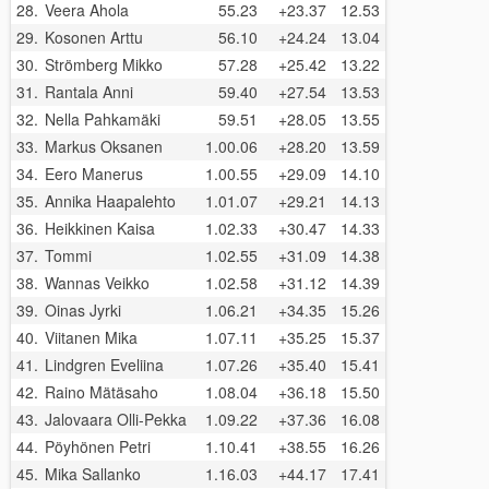
28.
Veera Ahola
55.23
+23.37
12.53
29.
Kosonen Arttu
56.10
+24.24
13.04
30.
Strömberg Mikko
57.28
+25.42
13.22
31.
Rantala Anni
59.40
+27.54
13.53
32.
Nella Pahkamäki
59.51
+28.05
13.55
33.
Markus Oksanen
1.00.06
+28.20
13.59
34.
Eero Manerus
1.00.55
+29.09
14.10
35.
Annika Haapalehto
1.01.07
+29.21
14.13
36.
Heikkinen Kaisa
1.02.33
+30.47
14.33
37.
Tommi
1.02.55
+31.09
14.38
38.
Wannas Veikko
1.02.58
+31.12
14.39
39.
Oinas Jyrki
1.06.21
+34.35
15.26
40.
Viitanen Mika
1.07.11
+35.25
15.37
41.
Lindgren Eveliina
1.07.26
+35.40
15.41
42.
Raino Mätäsaho
1.08.04
+36.18
15.50
43.
Jalovaara Olli-Pekka
1.09.22
+37.36
16.08
44.
Pöyhönen Petri
1.10.41
+38.55
16.26
45.
Mika Sallanko
1.16.03
+44.17
17.41