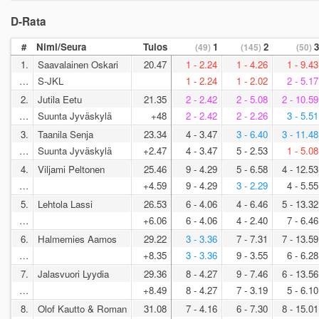
D-Rata
#
Nimi/Seura
Tulos
1
2
3
(49)
(145)
(50)
1.
Saavalainen Oskari
20.47
1 - 2.24
1 - 4.26
1 - 9.43
…
S-JKL
1 - 2.24
1 - 2.02
2 - 5.17
2.
Jutila Eetu
21.35
2 - 2.42
2 - 5.08
2 - 10.59
…
Suunta Jyväskylä
+48
2 - 2.42
2 - 2.26
3 - 5.51
3.
Taanila Senja
23.34
4 - 3.47
3 - 6.40
3 - 11.48
…
Suunta Jyväskylä
+2.47
4 - 3.47
5 - 2.53
1 - 5.08
4.
Viljami Peltonen
25.46
9 - 4.29
5 - 6.58
4 - 12.53
…
+4.59
9 - 4.29
3 - 2.29
4 - 5.55
5.
Lehtola Lassi
26.53
6 - 4.06
4 - 6.46
5 - 13.32
…
+6.06
6 - 4.06
4 - 2.40
7 - 6.46
6.
Halmemies Aamos
29.22
3 - 3.36
7 - 7.31
7 - 13.59
…
+8.35
3 - 3.36
9 - 3.55
6 - 6.28
7.
Jalasvuori Lyydia
29.36
8 - 4.27
9 - 7.46
6 - 13.56
…
+8.49
8 - 4.27
7 - 3.19
5 - 6.10
8.
Olof Kautto & Roman
31.08
7 - 4.16
6 - 7.30
8 - 15.01