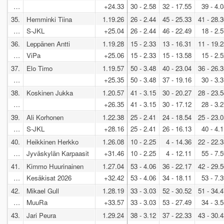
…
+24.33
30 - 2.58
32 - 17.55
39 - 4.
35.
Hemminki Tiina
1.19.26
26 - 2.44
45 - 25.33
41 - 28.
…
S-JKL
+25.04
26 - 2.44
46 - 22.49
18 - 2.
36.
Leppänen Antti
1.19.28
15 - 2.33
13 - 16.31
11 - 19.
…
ViPa
+25.06
15 - 2.33
15 - 13.58
15 - 2.
37.
Elo Timo
1.19.57
50 - 3.48
40 - 23.04
36 - 26.
…
+25.35
50 - 3.48
37 - 19.16
30 - 3.
38.
Koskinen Jukka
1.20.57
41 - 3.15
30 - 20.27
28 - 23.
…
+26.35
41 - 3.15
30 - 17.12
28 - 3.
39.
Ali Korhonen
1.22.38
25 - 2.41
24 - 18.54
25 - 23.
…
S-JKL
+28.16
25 - 2.41
26 - 16.13
40 - 4.
40.
Heikkinen Herkko
1.26.08
10 - 2.25
4 - 14.36
22 - 22.
…
Jyväskylän Karpaasit
+31.46
10 - 2.25
4 - 12.11
55 - 7.
41.
Kimmo Huurinainen
1.27.04
53 - 4.06
36 - 22.17
42 - 29.
…
Kesäkisat 2026
+32.42
53 - 4.06
34 - 18.11
53 - 7.
42.
Mikael Gull
1.28.19
33 - 3.03
52 - 30.52
51 - 34.
…
MuuRa
+33.57
33 - 3.03
53 - 27.49
34 - 3.
43.
Jari Peura
1.29.24
38 - 3.12
37 - 22.33
43 - 30.