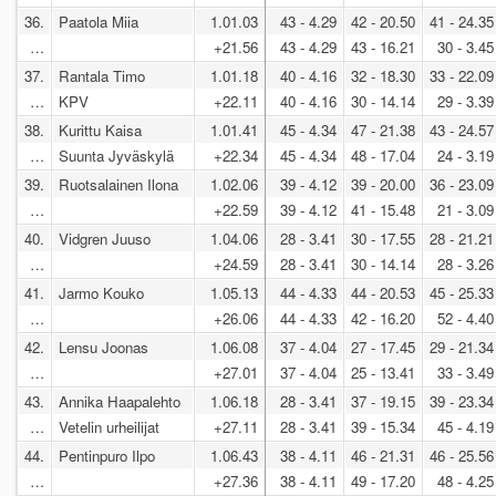
36.
Paatola Miia
1.01.03
43 - 4.29
42 - 20.50
41 - 24.35
…
+21.56
43 - 4.29
43 - 16.21
30 - 3.45
37.
Rantala Timo
1.01.18
40 - 4.16
32 - 18.30
33 - 22.09
…
KPV
+22.11
40 - 4.16
30 - 14.14
29 - 3.39
38.
Kurittu Kaisa
1.01.41
45 - 4.34
47 - 21.38
43 - 24.57
…
Suunta Jyväskylä
+22.34
45 - 4.34
48 - 17.04
24 - 3.19
39.
Ruotsalainen Ilona
1.02.06
39 - 4.12
39 - 20.00
36 - 23.09
…
+22.59
39 - 4.12
41 - 15.48
21 - 3.09
40.
Vidgren Juuso
1.04.06
28 - 3.41
30 - 17.55
28 - 21.21
…
+24.59
28 - 3.41
30 - 14.14
28 - 3.26
41.
Jarmo Kouko
1.05.13
44 - 4.33
44 - 20.53
45 - 25.33
…
+26.06
44 - 4.33
42 - 16.20
52 - 4.40
42.
Lensu Joonas
1.06.08
37 - 4.04
27 - 17.45
29 - 21.34
…
+27.01
37 - 4.04
25 - 13.41
33 - 3.49
43.
Annika Haapalehto
1.06.18
28 - 3.41
37 - 19.15
39 - 23.34
…
Vetelin urheilijat
+27.11
28 - 3.41
39 - 15.34
45 - 4.19
44.
Pentinpuro Ilpo
1.06.43
38 - 4.11
46 - 21.31
46 - 25.56
…
+27.36
38 - 4.11
49 - 17.20
48 - 4.25