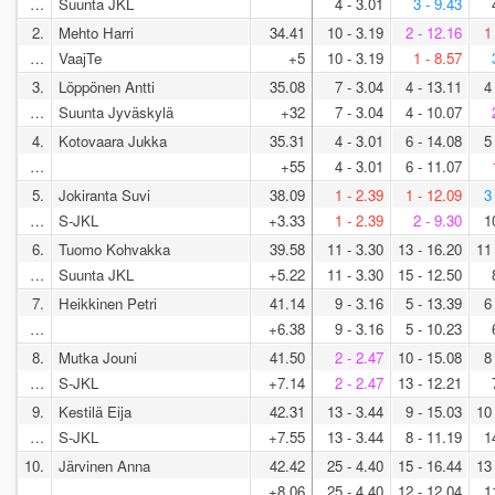
…
Suunta JKL
4 - 3.01
3 - 9.43
2.
Mehto Harri
34.41
10 - 3.19
2 - 12.16
1
…
VaajTe
+5
10 - 3.19
1 - 8.57
3.
Löppönen Antti
35.08
7 - 3.04
4 - 13.11
4
…
Suunta Jyväskylä
+32
7 - 3.04
4 - 10.07
4.
Kotovaara Jukka
35.31
4 - 3.01
6 - 14.08
5
…
+55
4 - 3.01
6 - 11.07
5.
Jokiranta Suvi
38.09
1 - 2.39
1 - 12.09
3
…
S-JKL
+3.33
1 - 2.39
2 - 9.30
1
6.
Tuomo Kohvakka
39.58
11 - 3.30
13 - 16.20
11
…
Suunta JKL
+5.22
11 - 3.30
15 - 12.50
7.
Heikkinen Petri
41.14
9 - 3.16
5 - 13.39
6
…
+6.38
9 - 3.16
5 - 10.23
8.
Mutka Jouni
41.50
2 - 2.47
10 - 15.08
8
…
S-JKL
+7.14
2 - 2.47
13 - 12.21
9.
Kestilä Eija
42.31
13 - 3.44
9 - 15.03
10
…
S-JKL
+7.55
13 - 3.44
8 - 11.19
1
10.
Järvinen Anna
42.42
25 - 4.40
15 - 16.44
13
…
+8.06
25 - 4.40
12 - 12.04
1