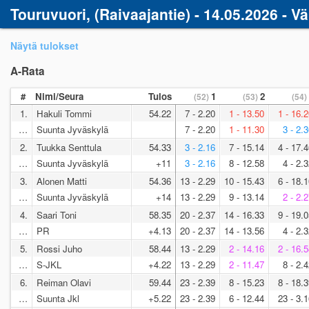
Touruvuori, (Raivaajantie) - 14.05.2026 - Väl
Näytä tulokset
A-Rata
#
Nimi/Seura
Tulos
1
2
(52)
(53)
(54)
1.
Hakuli Tommi
54.22
7 - 2.20
1 - 13.50
1 - 16.
…
Suunta Jyväskylä
7 - 2.20
1 - 11.30
3 - 2.
2.
Tuukka Senttula
54.33
3 - 2.16
7 - 15.14
4 - 17.
…
Suunta Jyväskylä
+11
3 - 2.16
8 - 12.58
4 - 2.
3.
Alonen Matti
54.36
13 - 2.29
10 - 15.43
6 - 18.
…
Suunta Jyväskylä
+14
13 - 2.29
9 - 13.14
2 - 2.
4.
Saari Toni
58.35
20 - 2.37
14 - 16.33
9 - 19.
…
PR
+4.13
20 - 2.37
14 - 13.56
4 - 2.
5.
Rossi Juho
58.44
13 - 2.29
2 - 14.16
2 - 16.
…
S-JKL
+4.22
13 - 2.29
2 - 11.47
8 - 2.
6.
Reiman Olavi
59.44
23 - 2.39
8 - 15.23
8 - 18.
…
Suunta Jkl
+5.22
23 - 2.39
6 - 12.44
23 - 3.