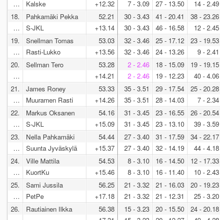
…
Kalske
+12.32
7 - 3.09
27 - 13.50
14 - 2.49
18.
Pahkamäki Pekka
52.21
30 - 3.43
41 - 20.41
38 - 23.26
…
S-JKL
+13.14
30 - 3.43
46 - 16.58
12 - 2.45
19.
Snellman Tomas
53.03
32 - 3.46
25 - 17.12
23 - 19.53
…
Rasti-Lukko
+13.56
32 - 3.46
24 - 13.26
9 - 2.41
20.
Sellman Tero
53.28
2 - 2.46
18 - 15.09
19 - 19.15
…
+14.21
2 - 2.46
19 - 12.23
40 - 4.06
21.
James Roney
53.33
35 - 3.51
29 - 17.54
25 - 20.28
…
Muuramen Rasti
+14.26
35 - 3.51
28 - 14.03
7 - 2.34
22.
Markus Oksanen
54.16
31 - 3.45
23 - 16.55
26 - 20.54
…
S-JKL
+15.09
31 - 3.45
23 - 13.10
39 - 3.59
23.
Nella Pahkamäki
54.44
27 - 3.40
31 - 17.59
34 - 22.17
…
Suunta Jyväskylä
+15.37
27 - 3.40
32 - 14.19
44 - 4.18
24.
Ville Mattila
54.53
8 - 3.10
16 - 14.50
12 - 17.33
…
KuortKu
+15.46
8 - 3.10
16 - 11.40
10 - 2.43
25.
Sami Jussila
56.25
21 - 3.32
21 - 16.03
20 - 19.23
…
PetPe
+17.18
21 - 3.32
21 - 12.31
25 - 3.20
26.
Rautiainen Ilkka
56.38
15 - 3.23
20 - 15.50
24 - 20.18