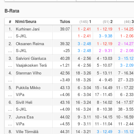
B-Rata
#
Nimi/Seura
Tulos
1
2
3
(145)
(51)
(46)
1.
Kurhinen Jani
39.07
1 - 2.41
1 - 12.19
1 - 14.25
…
S-JKL
1 - 2.41
3 - 9.38
1 - 2.06
2.
Oksanen Reima
39.32
3 - 2.48
1 - 12.19
2 - 14.27
…
S-JKL
+25
3 - 2.48
2 - 9.31
2 - 2.08
3.
Salvioni Gianluca
40.28
4 - 2.56
4 - 13.03
3 - 15.12
…
Vaajakosken Terä
+1.21
4 - 2.56
5 - 10.07
3 - 2.09
4.
Stenman Vilho
42.56
18 - 3.26
5 - 13.11
7 - 16.34
…
+3.49
18 - 3.26
4 - 9.45
27 - 3.23
5.
Pukkila Mikko
43.13
6 - 3.04
15 - 14.49
11 - 17.22
…
ViPa
+4.06
6 - 3.04
17 - 11.45
6 - 2.33
6.
Sivill Heli
43.16
16 - 3.24
8 - 14.02
14 - 17.57
…
S-JKL
+4.09
16 - 3.24
8 - 10.38
38 - 3.55
7.
Jurva Esa
44.02
9 - 3.11
10 - 14.15
10 - 16.59
…
ViPa
+4.55
9 - 3.11
11 - 11.04
11 - 2.44
8.
Ville Törmälä
44.31
14 - 3.21
3 - 12.49
3 - 15.12