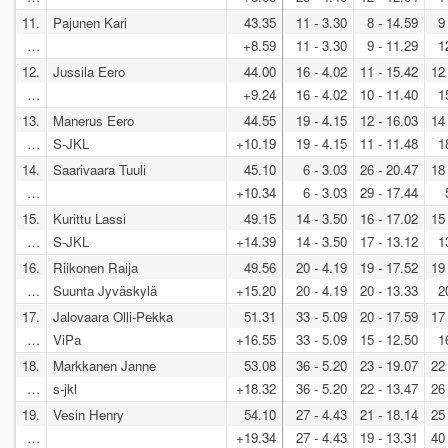
11.
Pajunen Kari
43.35
11 - 3.30
8 - 14.59
9
…
+8.59
11 - 3.30
9 - 11.29
1
12.
Jussila Eero
44.00
16 - 4.02
11 - 15.42
12
…
+9.24
16 - 4.02
10 - 11.40
1
13.
Manerus Eero
44.55
19 - 4.15
12 - 16.03
14
…
S-JKL
+10.19
19 - 4.15
11 - 11.48
1
14.
Saarivaara Tuuli
45.10
6 - 3.03
26 - 20.47
18
…
+10.34
6 - 3.03
29 - 17.44
15.
Kurittu Lassi
49.15
14 - 3.50
16 - 17.02
15
…
S-JKL
+14.39
14 - 3.50
17 - 13.12
1
16.
Riikonen Raija
49.56
20 - 4.19
19 - 17.52
19
…
Suunta Jyväskylä
+15.20
20 - 4.19
20 - 13.33
2
17.
Jalovaara Olli-Pekka
51.31
33 - 5.09
20 - 17.59
17
…
ViPa
+16.55
33 - 5.09
15 - 12.50
1
18.
Markkanen Janne
53.08
36 - 5.20
23 - 19.07
22
…
s-jkl
+18.32
36 - 5.20
22 - 13.47
26
19.
Vesin Henry
54.10
27 - 4.43
21 - 18.14
25
…
+19.34
27 - 4.43
19 - 13.31
40