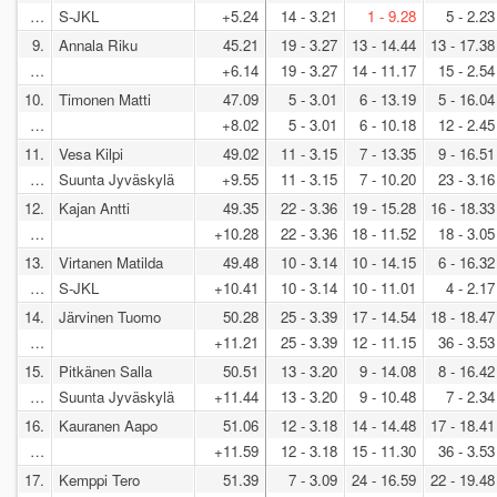
…
S-JKL
+5.24
14 - 3.21
1 - 9.28
5 - 2.23
9.
Annala Riku
45.21
19 - 3.27
13 - 14.44
13 - 17.38
…
+6.14
19 - 3.27
14 - 11.17
15 - 2.54
10.
Timonen Matti
47.09
5 - 3.01
6 - 13.19
5 - 16.04
…
+8.02
5 - 3.01
6 - 10.18
12 - 2.45
11.
Vesa Kilpi
49.02
11 - 3.15
7 - 13.35
9 - 16.51
…
Suunta Jyväskylä
+9.55
11 - 3.15
7 - 10.20
23 - 3.16
12.
Kajan Antti
49.35
22 - 3.36
19 - 15.28
16 - 18.33
…
+10.28
22 - 3.36
18 - 11.52
18 - 3.05
13.
Virtanen Matilda
49.48
10 - 3.14
10 - 14.15
6 - 16.32
…
S-JKL
+10.41
10 - 3.14
10 - 11.01
4 - 2.17
14.
Järvinen Tuomo
50.28
25 - 3.39
17 - 14.54
18 - 18.47
…
+11.21
25 - 3.39
12 - 11.15
36 - 3.53
15.
Pitkänen Salla
50.51
13 - 3.20
9 - 14.08
8 - 16.42
…
Suunta Jyväskylä
+11.44
13 - 3.20
9 - 10.48
7 - 2.34
16.
Kauranen Aapo
51.06
12 - 3.18
14 - 14.48
17 - 18.41
…
+11.59
12 - 3.18
15 - 11.30
36 - 3.53
17.
Kemppi Tero
51.39
7 - 3.09
24 - 16.59
22 - 19.48