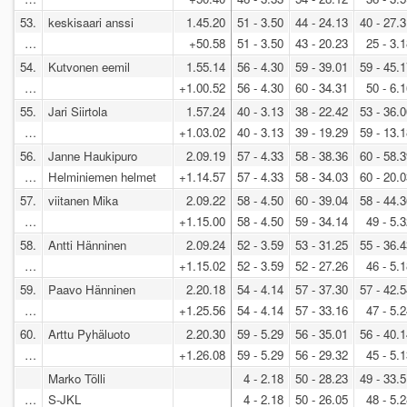
53.
keskisaari anssi
1.45.20
51 - 3.50
44 - 24.13
40 - 27.
…
+50.58
51 - 3.50
43 - 20.23
25 - 3.
54.
Kutvonen eemil
1.55.14
56 - 4.30
59 - 39.01
59 - 45.
…
+1.00.52
56 - 4.30
60 - 34.31
50 - 6.
55.
Jari Siirtola
1.57.24
40 - 3.13
38 - 22.42
53 - 36.
…
+1.03.02
40 - 3.13
39 - 19.29
59 - 13.
56.
Janne Haukipuro
2.09.19
57 - 4.33
58 - 38.36
60 - 58.
…
Helminiemen helmet
+1.14.57
57 - 4.33
58 - 34.03
60 - 20.
57.
viitanen Mika
2.09.22
58 - 4.50
60 - 39.04
58 - 44.
…
+1.15.00
58 - 4.50
59 - 34.14
49 - 5.
58.
Antti Hänninen
2.09.24
52 - 3.59
53 - 31.25
55 - 36.
…
+1.15.02
52 - 3.59
52 - 27.26
46 - 5.
59.
Paavo Hänninen
2.20.18
54 - 4.14
57 - 37.30
57 - 42.
…
+1.25.56
54 - 4.14
57 - 33.16
47 - 5.
60.
Arttu Pyhäluoto
2.20.30
59 - 5.29
56 - 35.01
56 - 40.
…
+1.26.08
59 - 5.29
56 - 29.32
45 - 5.
Marko Tölli
4 - 2.18
50 - 28.23
49 - 33.
…
S-JKL
4 - 2.18
50 - 26.05
48 - 5.