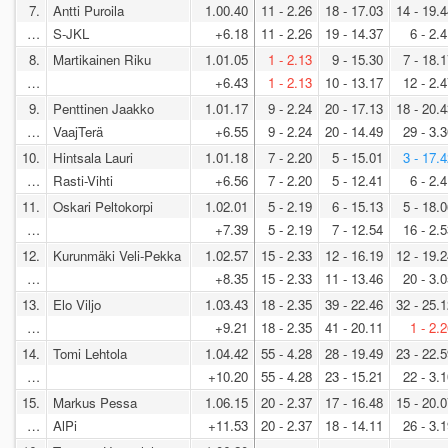
7.
Antti Puroila
1.00.40
11 - 2.26
18 - 17.03
14 - 19.
…
S-JKL
+6.18
11 - 2.26
19 - 14.37
6 - 2.
8.
Martikainen Riku
1.01.05
1 - 2.13
9 - 15.30
7 - 18.
…
+6.43
1 - 2.13
10 - 13.17
12 - 2.
9.
Penttinen Jaakko
1.01.17
9 - 2.24
20 - 17.13
18 - 20.
…
VaajTerä
+6.55
9 - 2.24
20 - 14.49
29 - 3.
10.
Hintsala Lauri
1.01.18
7 - 2.20
5 - 15.01
3 - 17.
…
Rasti-Vihti
+6.56
7 - 2.20
5 - 12.41
6 - 2.
11.
Oskari Peltokorpi
1.02.01
5 - 2.19
6 - 15.13
5 - 18.
…
+7.39
5 - 2.19
7 - 12.54
16 - 2.
12.
Kurunmäki Veli-Pekka
1.02.57
15 - 2.33
12 - 16.19
12 - 19.
…
+8.35
15 - 2.33
11 - 13.46
20 - 3.
13.
Elo Viljo
1.03.43
18 - 2.35
39 - 22.46
32 - 25.
…
+9.21
18 - 2.35
41 - 20.11
1 - 2.
14.
Tomi Lehtola
1.04.42
55 - 4.28
28 - 19.49
23 - 22.
…
+10.20
55 - 4.28
23 - 15.21
22 - 3.
15.
Markus Pessa
1.06.15
20 - 2.37
17 - 16.48
15 - 20.
…
AlPi
+11.53
20 - 2.37
18 - 14.11
26 - 3.