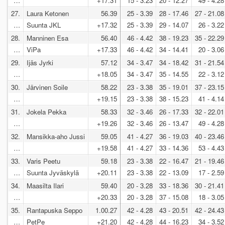
…
+17.31
15 - 3.23
20 - 12.27
49 - 4.28
27.
Laura Ketonen
56.39
25 - 3.39
28 - 17.46
27 - 21.08
…
Suunta JKL
+17.32
25 - 3.39
29 - 14.07
26 - 3.22
28.
Manninen Esa
56.40
46 - 4.42
38 - 19.23
35 - 22.29
…
ViPa
+17.33
46 - 4.42
34 - 14.41
20 - 3.06
29.
Ijäs Jyrki
57.12
34 - 3.47
34 - 18.42
31 - 21.54
…
+18.05
34 - 3.47
35 - 14.55
22 - 3.12
30.
Järvinen Soile
58.22
23 - 3.38
35 - 19.01
37 - 23.15
…
+19.15
23 - 3.38
38 - 15.23
41 - 4.14
31.
Jokela Pekka
58.33
32 - 3.46
26 - 17.33
32 - 22.01
…
+19.26
32 - 3.46
26 - 13.47
49 - 4.28
32.
Mansikka-aho Jussi
59.05
41 - 4.27
36 - 19.03
40 - 23.46
…
+19.58
41 - 4.27
33 - 14.36
53 - 4.43
33.
Varis Peetu
59.18
23 - 3.38
22 - 16.47
21 - 19.46
…
Suunta Jyväskylä
+20.11
23 - 3.38
22 - 13.09
17 - 2.59
34.
Maasilta Ilari
59.40
20 - 3.28
33 - 18.36
30 - 21.41
…
+20.33
20 - 3.28
37 - 15.08
18 - 3.05
35.
Rantapuska Seppo
1.00.27
42 - 4.28
43 - 20.51
42 - 24.43
…
PetPe
+21.20
42 - 4.28
44 - 16.23
34 - 3.52