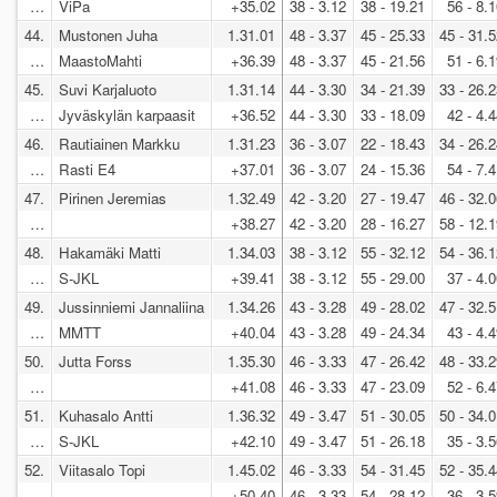
…
ViPa
+35.02
38 - 3.12
38 - 19.21
56 - 8.
44.
Mustonen Juha
1.31.01
48 - 3.37
45 - 25.33
45 - 31.
…
MaastoMahti
+36.39
48 - 3.37
45 - 21.56
51 - 6.
45.
Suvi Karjaluoto
1.31.14
44 - 3.30
34 - 21.39
33 - 26.
…
Jyväskylän karpaasit
+36.52
44 - 3.30
33 - 18.09
42 - 4.
46.
Rautiainen Markku
1.31.23
36 - 3.07
22 - 18.43
34 - 26.
…
Rasti E4
+37.01
36 - 3.07
24 - 15.36
54 - 7.
47.
Pirinen Jeremias
1.32.49
42 - 3.20
27 - 19.47
46 - 32.
…
+38.27
42 - 3.20
28 - 16.27
58 - 12.
48.
Hakamäki Matti
1.34.03
38 - 3.12
55 - 32.12
54 - 36.
…
S-JKL
+39.41
38 - 3.12
55 - 29.00
37 - 4.
49.
Jussinniemi Jannaliina
1.34.26
43 - 3.28
49 - 28.02
47 - 32.
…
MMTT
+40.04
43 - 3.28
49 - 24.34
43 - 4.
50.
Jutta Forss
1.35.30
46 - 3.33
47 - 26.42
48 - 33.
…
+41.08
46 - 3.33
47 - 23.09
52 - 6.
51.
Kuhasalo Antti
1.36.32
49 - 3.47
51 - 30.05
50 - 34.
…
S-JKL
+42.10
49 - 3.47
51 - 26.18
35 - 3.
52.
Viitasalo Topi
1.45.02
46 - 3.33
54 - 31.45
52 - 35.
…
+50.40
46 - 3.33
54 - 28.12
36 - 3.