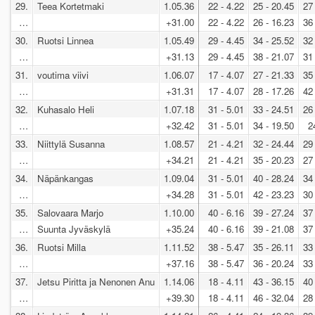
29.
Teea Kortetmaki
1.05.36
22 - 4.22
25 - 20.45
27
…
+31.00
22 - 4.22
26 - 16.23
36
30.
Ruotsi Linnea
1.05.49
29 - 4.45
34 - 25.52
32
…
+31.13
29 - 4.45
38 - 21.07
31
31.
voutima viivi
1.06.07
17 - 4.07
27 - 21.33
35
…
+31.31
17 - 4.07
28 - 17.26
42
32.
Kuhasalo Heli
1.07.18
31 - 5.01
33 - 24.51
26
…
+32.42
31 - 5.01
34 - 19.50
2
33.
Niittylä Susanna
1.08.57
21 - 4.21
32 - 24.44
29
…
+34.21
21 - 4.21
35 - 20.23
27
34.
Näpänkangas
1.09.04
31 - 5.01
40 - 28.24
34
…
+34.28
31 - 5.01
42 - 23.23
30
35.
Salovaara Marjo
1.10.00
40 - 6.16
39 - 27.24
37
…
Suunta Jyväskylä
+35.24
40 - 6.16
39 - 21.08
37
36.
Ruotsi Milla
1.11.52
38 - 5.47
35 - 26.11
33
…
+37.16
38 - 5.47
36 - 20.24
33
37.
Jetsu Piritta ja Nenonen Anu
1.14.06
18 - 4.11
43 - 36.15
40
…
+39.30
18 - 4.11
46 - 32.04
28