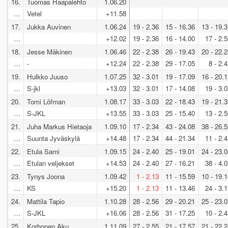
16.
Tuomas Haapalehto
1.06.20
…
Vetel
+11.58
17.
Jukka Auvinen
1.06.24
19 - 2.36
15 - 16.36
13 - 19.
…
+12.02
19 - 2.36
16 - 14.00
17 - 2.
18.
Jesse Mäkinen
1.06.46
22 - 2.38
26 - 19.43
20 - 22.
…
-
+12.24
22 - 2.38
29 - 17.05
8 - 2.
19.
Hulkko Juuso
1.07.25
32 - 3.01
19 - 17.09
16 - 20.
…
S-jkl
+13.03
32 - 3.01
17 - 14.08
19 - 3.
20.
Tomi Löfman
1.08.17
33 - 3.03
22 - 18.43
19 - 21.
…
S-JKL
+13.55
33 - 3.03
25 - 15.40
13 - 2.
21.
Juha Markus Hietaoja
1.09.10
17 - 2.34
43 - 24.08
38 - 26.
…
Suunta Jyväskylä
+14.48
17 - 2.34
44 - 21.34
11 - 2.
22.
Etula Sami
1.09.15
24 - 2.40
25 - 19.01
24 - 23.
…
Etulan veljekset
+14.53
24 - 2.40
27 - 16.21
38 - 4.
23.
Tynys Joona
1.09.42
1 - 2.13
11 - 15.59
10 - 19.
…
KS
+15.20
1 - 2.13
11 - 13.46
24 - 3.
24.
Mattila Tapio
1.10.28
28 - 2.56
29 - 20.21
25 - 23.
…
S-JKL
+16.06
28 - 2.56
31 - 17.25
10 - 2.
25.
Korhonen Aku
1.11.09
27 - 2.55
21 - 17.57
21 - 22.