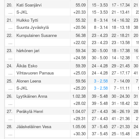
20.
Kati Soanjärvi
55.09
15 - 3.53
17 - 17.34
21
…
S-JKL
+20.33
15 - 3.53
21 - 13.41
2
21.
Hulkko Tytti
55.32
8 - 3.14
14 - 16.32
23
…
Suunta Jyväskylä
+20.56
8 - 3.14
18 - 13.18
38
22.
Kumpulainen Susanne
56.38
23 - 4.23
22 - 18.21
20
…
+22.02
23 - 4.23
23 - 13.58
1
23.
härkönen jari
59.34
30 - 5.00
18 - 17.38
16
…
+24.58
30 - 5.00
14 - 12.38
1
24.
Äikäs Esko
59.39
24 - 4.28
29 - 21.45
30
…
Vihtavuoren Pamaus
+25.03
24 - 4.28
27 - 17.17
41
25.
Alonen Leena
59.56
3 - 2.58
7 - 14.09
7
…
S-JKL
+25.20
3 - 2.58
7 - 11.11
26.
Lyytikäinen Anna
1.02.38
39 - 5.48
30 - 24.30
31
…
+28.02
39 - 5.48
31 - 18.42
32
27.
Peräkylä Henri
1.04.07
27 - 4.43
36 - 26.19
28
…
+29.31
27 - 4.43
41 - 21.36
2
28.
Jääskeläiinen Vesa
1.05.06
37 - 5.45
27 - 21.33
24
…
+30.30
37 - 5.45
25 - 15.48
2