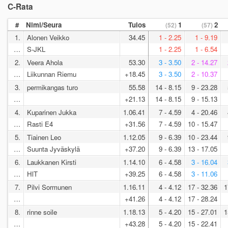
C-Rata
#
Nimi/Seura
Tulos
1
2
(52)
(57)
1.
Alonen Veikko
34.45
1 - 2.25
1 - 9.19
…
S-JKL
1 - 2.25
1 - 6.54
2.
Veera Ahola
53.30
3 - 3.50
2 - 14.27
…
Liikunnan Riemu
+18.45
3 - 3.50
2 - 10.37
3.
permikangas turo
55.58
14 - 8.15
9 - 23.28
…
+21.13
14 - 8.15
9 - 15.13
4.
Kuparinen Jukka
1.06.41
7 - 4.59
4 - 20.46
…
Rasti E4
+31.56
7 - 4.59
10 - 15.47
5.
Tiainen Leo
1.12.05
9 - 6.39
10 - 23.44
…
Suunta Jyväskylä
+37.20
9 - 6.39
13 - 17.05
6.
Laukkanen Kirsti
1.14.10
6 - 4.58
3 - 16.04
…
HlT
+39.25
6 - 4.58
3 - 11.06
7.
Pilvi Sormunen
1.16.11
4 - 4.12
17 - 32.36
1
…
+41.26
4 - 4.12
17 - 28.24
8.
rinne soile
1.18.13
5 - 4.20
15 - 27.01
1
…
+43.28
5 - 4.20
15 - 22.41