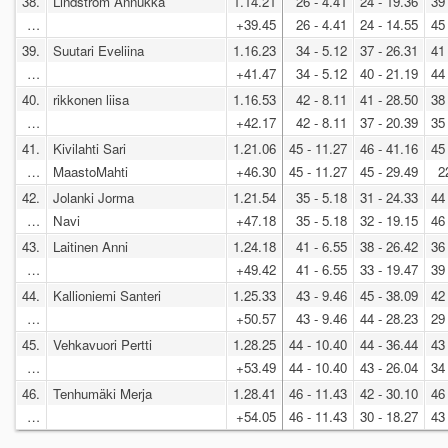
38.
Lindström Annukka
1.14.21
26 - 4.41
24 - 19.36
39
…
+39.45
26 - 4.41
24 - 14.55
45
39.
Suutari Eveliina
1.16.23
34 - 5.12
37 - 26.31
41
…
+41.47
34 - 5.12
40 - 21.19
44
40.
rikkonen liisa
1.16.53
42 - 8.11
41 - 28.50
38
…
+42.17
42 - 8.11
37 - 20.39
35
41.
Kivilahti Sari
1.21.06
45 - 11.27
46 - 41.16
45
…
MaastoMahti
+46.30
45 - 11.27
45 - 29.49
2
42.
Jolanki Jorma
1.21.54
35 - 5.18
31 - 24.33
44
…
Navi
+47.18
35 - 5.18
32 - 19.15
46
43.
Laitinen Anni
1.24.18
41 - 6.55
38 - 26.42
36
…
+49.42
41 - 6.55
33 - 19.47
39
44.
Kallioniemi Santeri
1.25.33
43 - 9.46
45 - 38.09
42
…
+50.57
43 - 9.46
44 - 28.23
29
45.
Vehkavuori Pertti
1.28.25
44 - 10.40
44 - 36.44
43
…
+53.49
44 - 10.40
43 - 26.04
34
46.
Tenhumäki Merja
1.28.41
46 - 11.43
42 - 30.10
46
…
+54.05
46 - 11.43
30 - 18.27
43