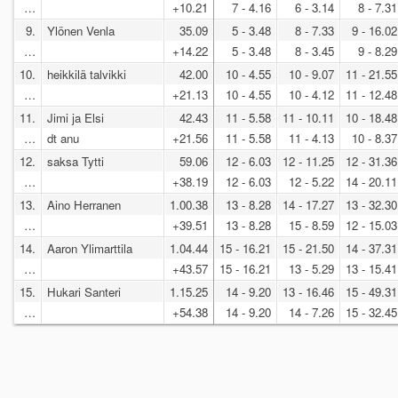
…
+10.21
7 - 4.16
6 - 3.14
8 - 7.31
9.
Ylönen Venla
35.09
5 - 3.48
8 - 7.33
9 - 16.02
…
+14.22
5 - 3.48
8 - 3.45
9 - 8.29
10.
heikkilä talvikki
42.00
10 - 4.55
10 - 9.07
11 - 21.55
…
+21.13
10 - 4.55
10 - 4.12
11 - 12.48
11.
Jimi ja Elsi
42.43
11 - 5.58
11 - 10.11
10 - 18.48
…
dt anu
+21.56
11 - 5.58
11 - 4.13
10 - 8.37
12.
saksa Tytti
59.06
12 - 6.03
12 - 11.25
12 - 31.36
…
+38.19
12 - 6.03
12 - 5.22
14 - 20.11
13.
Aino Herranen
1.00.38
13 - 8.28
14 - 17.27
13 - 32.30
…
+39.51
13 - 8.28
15 - 8.59
12 - 15.03
14.
Aaron Ylimarttila
1.04.44
15 - 16.21
15 - 21.50
14 - 37.31
…
+43.57
15 - 16.21
13 - 5.29
13 - 15.41
15.
Hukari Santeri
1.15.25
14 - 9.20
13 - 16.46
15 - 49.31
…
+54.38
14 - 9.20
14 - 7.26
15 - 32.45