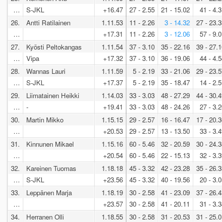
…
S-JKL
+16.47
27 - 2.55
21 - 15.02
41 - 4.
26.
Antti Ratilainen
1.11.53
11 - 2.26
3 - 14.32
27 - 23.
…
+17.31
11 - 2.26
3 - 12.06
57 - 9.
27.
Kyösti Peltokangas
1.11.54
37 - 3.10
35 - 22.16
39 - 27.
…
Vipa
+17.32
37 - 3.10
36 - 19.06
44 - 4.
28.
Wannas Lauri
1.11.59
5 - 2.19
33 - 21.06
29 - 23.
…
S-JKL
+17.37
5 - 2.19
35 - 18.47
14 - 2.
29.
Liimatainen Heikki
1.14.03
33 - 3.03
48 - 27.29
44 - 30.
…
-
+19.41
33 - 3.03
48 - 24.26
27 - 3.
30.
Martin Mikko
1.15.15
29 - 2.57
16 - 16.47
17 - 20.
…
+20.53
29 - 2.57
13 - 13.50
33 - 3.
31.
Kinnunen Mikael
1.15.16
60 - 5.46
32 - 20.59
30 - 24.
…
+20.54
60 - 5.46
22 - 15.13
32 - 3.
32.
Kareinen Tuomas
1.18.18
45 - 3.32
42 - 23.28
35 - 26.
…
S-JKL
+23.56
45 - 3.32
40 - 19.56
20 - 3.
33.
Leppänen Marja
1.18.19
30 - 2.58
41 - 23.09
37 - 26.
…
+23.57
30 - 2.58
41 - 20.11
31 - 3.
34.
Herranen Olli
1.18.55
30 - 2.58
31 - 20.53
31 - 25.