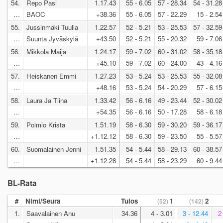
54.
Repo Pasi
1.17.43
55 - 6.05
57 - 28.34
54 - 31.28
…
BAOC
+38.36
55 - 6.05
57 - 22.29
15 - 2.54
55.
Jussinmäki Tuulia
1.22.57
52 - 5.21
53 - 25.53
57 - 32.59
…
Suunta Jyväskylä
+43.50
52 - 5.21
55 - 20.32
59 - 7.06
56.
Mikkola Maija
1.24.17
59 - 7.02
60 - 31.02
58 - 35.18
…
+45.10
59 - 7.02
60 - 24.00
43 - 4.16
57.
Heiskanen Emmi
1.27.23
53 - 5.24
53 - 25.53
55 - 32.08
…
+48.16
53 - 5.24
54 - 20.29
57 - 6.15
58.
Laura Ja Tiina
1.33.42
56 - 6.16
49 - 23.44
52 - 30.02
…
+54.35
56 - 6.16
50 - 17.28
58 - 6.18
59.
Polmio Krista
1.51.19
58 - 6.30
59 - 30.20
59 - 36.17
…
+1.12.12
58 - 6.30
59 - 23.50
55 - 5.57
60.
Suomalainen Jenni
1.51.35
54 - 5.44
58 - 29.13
60 - 38.57
…
+1.12.28
54 - 5.44
58 - 23.29
60 - 9.44
BL-Rata
#
Nimi/Seura
Tulos
1
2
(52)
(142)
1.
Saavalainen Anu
34.36
4 - 3.01
3 - 12.44
2