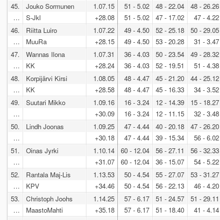
45.
Jouko Sormunen
1.07.15
51 - 5.02
48 - 22.04
48 - 26.26
…
S-Jkl
+28.08
51 - 5.02
47 - 17.02
47 - 4.22
46.
Riitta Luiro
1.07.22
49 - 4.50
52 - 25.18
50 - 29.05
…
MuuRa
+28.15
49 - 4.50
53 - 20.28
31 - 3.47
47.
Wannas Ilona
1.07.31
36 - 4.03
50 - 23.54
49 - 28.32
…
KK
+28.24
36 - 4.03
52 - 19.51
51 - 4.38
48.
Korpijärvi Kirsi
1.08.05
48 - 4.47
45 - 21.20
44 - 25.12
…
KK
+28.58
48 - 4.47
45 - 16.33
34 - 3.52
49.
Suutari Mikko
1.09.16
16 - 3.24
12 - 14.39
15 - 18.27
…
+30.09
16 - 3.24
12 - 11.15
32 - 3.48
50.
Lindh Joonas
1.09.25
47 - 4.44
40 - 20.18
47 - 26.20
…
+30.18
47 - 4.44
39 - 15.34
56 - 6.02
51.
Oinas Jyrki
1.10.14
60 - 12.04
56 - 27.11
56 - 32.33
…
+31.07
60 - 12.04
36 - 15.07
54 - 5.22
52.
Rantala Maj-Lis
1.13.53
50 - 4.54
55 - 27.07
53 - 31.27
…
KPV
+34.46
50 - 4.54
56 - 22.13
46 - 4.20
53.
Christoph Joohs
1.14.25
57 - 6.17
51 - 24.57
51 - 29.11
…
MaastoMahti
+35.18
57 - 6.17
51 - 18.40
41 - 4.14