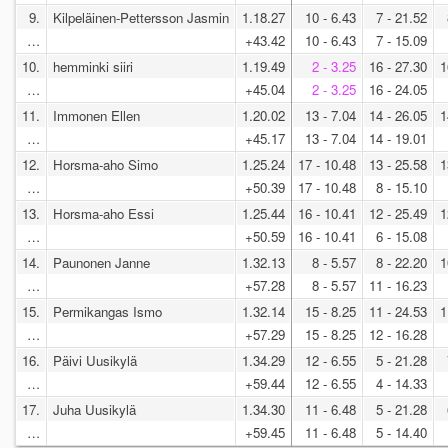
9.
Kilpeläinen-Pettersson Jasmin
1.18.27
10 - 6.43
7 - 21.52
…
+43.42
10 - 6.43
7 - 15.09
10.
hemminki siiri
1.19.49
2 - 3.25
16 - 27.30
1
…
+45.04
2 - 3.25
16 - 24.05
11.
Immonen Ellen
1.20.02
13 - 7.04
14 - 26.05
1
…
+45.17
13 - 7.04
14 - 19.01
12.
Horsma-aho Simo
1.25.24
17 - 10.48
13 - 25.58
1
…
+50.39
17 - 10.48
8 - 15.10
13.
Horsma-aho Essi
1.25.44
16 - 10.41
12 - 25.49
1
…
+50.59
16 - 10.41
6 - 15.08
14.
Paunonen Janne
1.32.13
8 - 5.57
8 - 22.20
1
…
+57.28
8 - 5.57
11 - 16.23
15.
Permikangas Ismo
1.32.14
15 - 8.25
11 - 24.53
1
…
+57.29
15 - 8.25
12 - 16.28
16.
Päivi Uusikylä
1.34.29
12 - 6.55
5 - 21.28
…
+59.44
12 - 6.55
4 - 14.33
17.
Juha Uusikylä
1.34.30
11 - 6.48
5 - 21.28
…
+59.45
11 - 6.48
5 - 14.40