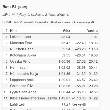
Rata-BL
(3 km)
Lähti: 14, hylätty: 0, keskeytti: 2, ilman aikaa: 1.
HUOM.
Henkilön nimeä klikkaamalla pääset katsomaan väliaika-analyysiä.
#
Nimi
Aika
Vauhti
1.
Lakanen Jani
33.04
11.01
2.
Manerus Eero
55.47
+22.43
18.36
3.
Nuutinen Hannu
59.24
+26.20
19.48
4.
Kotovaara Jukka
59.55
+26.51
19.58
5.
Ovaska Vilho
1.00.36
+27.32
20.12
6.
Henri Saari
1.02.02
+28.58
20.41
7.
Hämeenaho Katja
1.04.36
+31.32
21.32
8.
Löppönen Antti
1.20.01
+46.57
26.40
9.
Sormunen Pilvi
1.28.25
+55.21
29.28
10.
Lyytikäinen Anna
1.38.44
+1.05.40
32.55
11.
Kilpeläinen-Pettersson Jasmin
1.43.07
+1.10.03
34.22
Lahti Eeti
11.21
Keskeytti