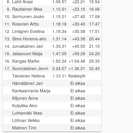
8.
Lahti Anssi
1.09.57
+22.21
15.54
9.
Rautiainen Ilkka
1.10.51
+23.15
16.06
10.
Sormunen Jouko
1.15.21
+27.45
17.08
11.
Kosonen Arttu
1.18.16
+30.40
17.47
12.
Lindgren Eveliina
1.18.34
+30.58
17.51
13.
Simo Horsma-aho
1.31.14
+43.38
20.44
14.
Jurvakainen Jari
1.33.31
+45.55
21.15
15.
Jalasvuori Maija
1.47.05
+59.29
24.20
16.
Kangas Marko
1.52.24
+1.04.48
25.33
17.
Suomalainen Jenni
2.24.07
+1.36.31
32.45
Taivainen Helena
1.33.31
Keskeytti
Hämäläinen Jari
Ei aikaa
Kankaanranta Marja
Ei aikaa
Kiljunen Anne
Ei aikaa
Kuljukka Aino
Ei aikaa
Luhtamäki Vesa
Ei aikaa
Löfman Veikko
Ei aikaa
Malinen Timi
Ei aikaa