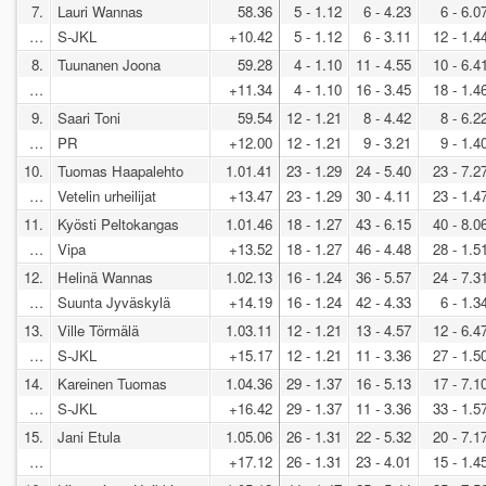
7.
Lauri Wannas
58.36
5 - 1.12
6 - 4.23
6 - 6.0
…
S-JKL
+10.42
5 - 1.12
6 - 3.11
12 - 1.4
8.
Tuunanen Joona
59.28
4 - 1.10
11 - 4.55
10 - 6.4
…
+11.34
4 - 1.10
16 - 3.45
18 - 1.4
9.
Saari Toni
59.54
12 - 1.21
8 - 4.42
8 - 6.2
…
PR
+12.00
12 - 1.21
9 - 3.21
9 - 1.4
10.
Tuomas Haapalehto
1.01.41
23 - 1.29
24 - 5.40
23 - 7.2
…
Vetelin urheilijat
+13.47
23 - 1.29
30 - 4.11
23 - 1.4
11.
Kyösti Peltokangas
1.01.46
18 - 1.27
43 - 6.15
40 - 8.0
…
Vipa
+13.52
18 - 1.27
46 - 4.48
28 - 1.5
12.
Helinä Wannas
1.02.13
16 - 1.24
36 - 5.57
24 - 7.3
…
Suunta Jyväskylä
+14.19
16 - 1.24
42 - 4.33
6 - 1.3
13.
Ville Törmälä
1.03.11
12 - 1.21
13 - 4.57
12 - 6.4
…
S-JKL
+15.17
12 - 1.21
11 - 3.36
27 - 1.5
14.
Kareinen Tuomas
1.04.36
29 - 1.37
16 - 5.13
17 - 7.1
…
S-JKL
+16.42
29 - 1.37
11 - 3.36
33 - 1.5
15.
Jani Etula
1.05.06
26 - 1.31
22 - 5.32
20 - 7.1
…
+17.12
26 - 1.31
23 - 4.01
15 - 1.4