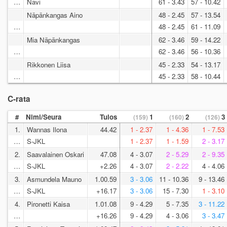
…
Navi
61 - 3.43
57 - 10.42
Näpänkangas Aino
48 - 2.45
57 - 13.54
…
48 - 2.45
61 - 11.09
Mia Näpänkangas
62 - 3.46
59 - 14.22
…
62 - 3.46
56 - 10.36
Rikkonen Liisa
45 - 2.33
54 - 13.17
…
45 - 2.33
58 - 10.44
C-rata
#
Nimi/Seura
Tulos
1
2
3
(159)
(160)
(126)
1.
Wannas Ilona
44.42
1 - 2.37
1 - 4.36
1 - 7.53
…
S-JKL
1 - 2.37
1 - 1.59
2 - 3.17
2.
Saavalainen Oskari
47.08
4 - 3.07
2 - 5.29
2 - 9.35
…
S-JKL
+2.26
4 - 3.07
2 - 2.22
4 - 4.06
3.
Asmundela Mauno
1.00.59
3 - 3.06
11 - 10.36
9 - 13.46
…
S-JKL
+16.17
3 - 3.06
15 - 7.30
1 - 3.10
4.
Pironetti Kaisa
1.01.08
9 - 4.29
5 - 7.35
3 - 11.22
…
+16.26
9 - 4.29
4 - 3.06
3 - 3.47