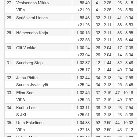
27.
Vesisenaho Mikko
58.40
41 - 2.25
26 - 8.15
…
ViPa
+21.20
41 - 2.25
26 - 5.50
28.
Syrjäniemi Linnea
58.46
32 - 2.11
41 - 9.04
…
+21.26
32 - 2.11
38 - 6.53
29.
Hämeenaho Katja
1.00.15
32 - 2.11
36 - 8.55
…
+22.55
32 - 2.11
35 - 6.44
30.
Olli Vuokko
1.00.24
26 - 2.04
17 - 7.08
…
+23.04
26 - 2.04
14 - 5.04
31.
Sundberg Stepi
1.02.37
12 - 1.44
32 - 8.48
…
+25.17
12 - 1.44
40 - 7.04
32.
Jetsu Piritta
1.02.44
34 - 2.13
24 - 7.58
…
Suunta Jyväskylä
+25.24
34 - 2.13
25 - 5.45
33.
Elina Saari
1.02.45
37 - 2.19
47 - 10.16
…
ViPA
+25.25
37 - 2.19
49 - 7.57
34.
Kurittu Lassi
1.03.11
36 - 2.18
23 - 7.54
…
S-JKL
+25.51
36 - 2.18
23 - 5.36
35.
Unto Eskelinen
1.04.33
52 - 2.50
44 - 10.02
…
ViPa
+27.13
52 - 2.50
43 - 7.12