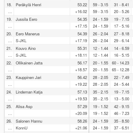
18.
Peräkylä Henri
53.22
59 - 3.15
31 - 8.41
…
+16.02
59 - 3.15
20 - 5.26
19.
Jussila Eero
54.35
24 - 1.59
19 - 7.15
…
+17.15
24 - 1.59
17 - 5.16
20.
Eero Manerus
54.39
26 - 2.04
27 - 8.18
…
S-JKL
+17.19
26 - 2.04
29 - 6.14
21.
Kouvo Aino
55.31
12 - 1.44
14 - 6.59
…
S-JKL
+18.11
12 - 1.44
16 - 5.15
22.
Ollikainen Jatta
56.17
20 - 1.55
60 - 14.23
…
+18.57
20 - 1.55
65 - 12.28
23.
Kauppinen Jari
56.42
28 - 2.05
22 - 7.49
…
+19.22
28 - 2.05
24 - 5.44
24.
Lindeman Katja
57.13
35 - 2.15
19 - 7.15
…
+19.53
35 - 2.15
13 - 5.00
25.
Alisa Asp
57.29
19 - 1.52
42 - 9.15
…
+20.09
19 - 1.52
46 - 7.23
26.
Salonen Hannu
58.26
24 - 1.59
35 - 8.50
…
KonnU
+21.06
24 - 1.59
37 - 6.51