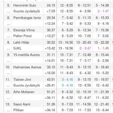
5.
Hemminki Sulo
24.15
12 - 8.55
8 - 12.51
5 - 14.38
…
Suunta Jyväskylä
+7.05
12 - 8.55
4 - 3.56
2 - 1.47
6.
Permikangas Ismo
29.34
7 - 5.42
5 - 11.15
6 - 15.33
…
+12.24
7 - 5.42
9 - 5.33
9 - 4.18
7.
Ekonoja Vilma
30.37
6 - 5.29
6 - 12.34
7 - 15.36
…
Pellon Ponsi
+13.27
6 - 5.29
10 - 7.05
7 - 3.02
8.
Lahti Hilda
30.52
13 - 16.56
13 - 20.43
13 - 22.28
…
SJKL
+13.42
13 - 16.56
2 - 3.47
1 - 1.45
9.
Yli-marttila Aurora
31.11
10 - 7.31
7 - 12.48
8 - 15.44
…
+14.01
10 - 7.31
7 - 5.17
6 - 2.56
10.
Halmemies Aamos
33.10
11 - 8.43
9 - 13.15
9 - 18.40
…
+16.00
11 - 8.43
6 - 4.32
10 - 5.25
11.
Tiainen Jimi
43.51
3 - 4.16
9 - 13.15
10 - 19.57
…
Suunta Jyväskylä
+26.41
3 - 4.16
13 - 8.59
12 - 6.42
12.
Arho Moilanen
51.21
8 - 6.32
12 - 15.19
11 - 21.39
…
+34.11
8 - 6.32
12 - 8.47
11 - 6.20
13.
Sassi Aarni
51.26
9 - 7.03
11 - 14.56
12 - 21.40
…
Pihkan
+34.16
9 - 7.03
11 - 7.53
13 - 6.44