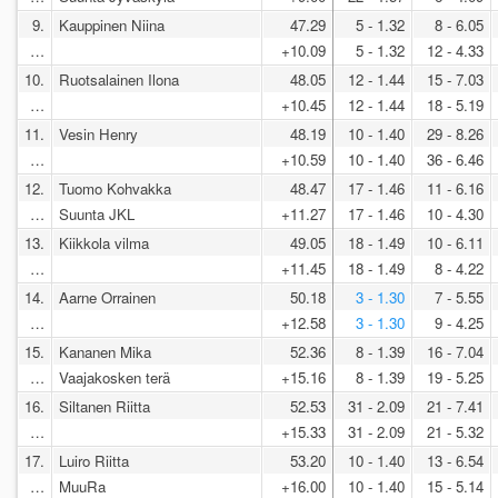
9.
Kauppinen Niina
47.29
5 - 1.32
8 - 6.05
…
+10.09
5 - 1.32
12 - 4.33
10.
Ruotsalainen Ilona
48.05
12 - 1.44
15 - 7.03
…
+10.45
12 - 1.44
18 - 5.19
11.
Vesin Henry
48.19
10 - 1.40
29 - 8.26
…
+10.59
10 - 1.40
36 - 6.46
12.
Tuomo Kohvakka
48.47
17 - 1.46
11 - 6.16
…
Suunta JKL
+11.27
17 - 1.46
10 - 4.30
13.
Kiikkola vilma
49.05
18 - 1.49
10 - 6.11
…
+11.45
18 - 1.49
8 - 4.22
14.
Aarne Orrainen
50.18
3 - 1.30
7 - 5.55
…
+12.58
3 - 1.30
9 - 4.25
15.
Kananen Mika
52.36
8 - 1.39
16 - 7.04
…
Vaajakosken terä
+15.16
8 - 1.39
19 - 5.25
16.
Siltanen Riitta
52.53
31 - 2.09
21 - 7.41
…
+15.33
31 - 2.09
21 - 5.32
17.
Luiro Riitta
53.20
10 - 1.40
13 - 6.54
…
MuuRa
+16.00
10 - 1.40
15 - 5.14