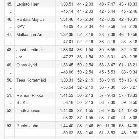
45.
Lepistö Harri
1.30.51
44 - 2.03
40 - 7.47
43 - 10.33
…
+45.14
44 - 2.03
42 - 5.44
45 - 2.46
46.
Rantala Maj-Lis
1.31.46
45 - 2.04
42 - 8.02
42 - 10.31
…
KPV
+46.09
45 - 2.04
46 - 5.58
36 - 2.29
47.
Malkasaari Ari
1.32.38
52 - 2.19
38 - 7.38
46 - 10.56
…
+47.01
52 - 2.19
36 - 5.19
53 - 3.18
48.
Jussi Lehtimäki
1.33.04
36 - 1.54
30 - 6.55
32 - 9.30
…
Jrv
+47.27
36 - 1.54
32 - 5.01
40 - 2.35
49.
Oinas Jyrki
1.33.45
59 - 2.54
53 - 8.47
61 - 18.21
…
+48.08
59 - 2.54
45 - 5.53
63 - 9.34
50.
Teea Kortetmäki
1.39.31
52 - 2.19
58 - 9.49
55 - 13.16
…
+53.54
52 - 2.19
56 - 7.30
55 - 3.27
51.
Reiman Riikka
1.41.53
50 - 2.13
57 - 9.43
57 - 13.33
…
S-JKL
+56.16
50 - 2.13
56 - 7.30
59 - 3.50
52.
Lindh Joonas
1.44.09
37 - 1.55
56 - 9.35
54 - 12.43
…
+58.32
37 - 1.55
58 - 7.40
51 - 3.08
53.
Ruotsi Juha
1.44.40
58 - 2.46
60 - 11.39
58 - 14.35
…
+59.03
58 - 2.46
61 - 8.53
48 - 2.56