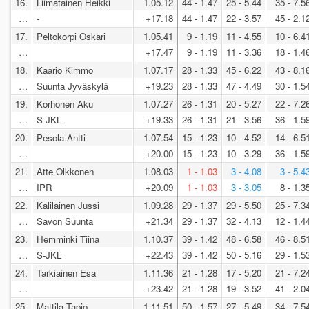
16.
Liimatainen Heikki
1.05.12
44 - 1.47
25 - 5.44
35 - 7.5
…
-
+17.18
44 - 1.47
22 - 3.57
45 - 2.1
17.
Peltokorpi Oskari
1.05.41
9 - 1.19
11 - 4.55
10 - 6.4
…
+17.47
9 - 1.19
11 - 3.36
18 - 1.4
18.
Kaario Kimmo
1.07.17
28 - 1.33
45 - 6.22
43 - 8.1
…
Suunta Jyväskylä
+19.23
28 - 1.33
47 - 4.49
30 - 1.5
19.
Korhonen Aku
1.07.27
26 - 1.31
20 - 5.27
22 - 7.2
…
S-JKL
+19.33
26 - 1.31
21 - 3.56
36 - 1.5
20.
Pesola Antti
1.07.54
15 - 1.23
10 - 4.52
14 - 6.5
…
+20.00
15 - 1.23
10 - 3.29
36 - 1.5
21.
Atte Olkkonen
1.08.03
1 - 1.03
3 - 4.08
3 - 5.4
…
IPR
+20.09
1 - 1.03
3 - 3.05
8 - 1.3
22.
Kalilainen Jussi
1.09.28
29 - 1.37
29 - 5.50
25 - 7.3
…
Savon Suunta
+21.34
29 - 1.37
32 - 4.13
12 - 1.4
23.
Hemminki Tiina
1.10.37
39 - 1.42
48 - 6.58
46 - 8.5
…
S-JKL
+22.43
39 - 1.42
50 - 5.16
29 - 1.5
24.
Tarkiainen Esa
1.11.36
21 - 1.28
17 - 5.20
21 - 7.2
…
+23.42
21 - 1.28
19 - 3.52
41 - 2.0
25.
Mattila Tapio
1.11.51
50 - 1.57
27 - 5.49
34 - 7.5