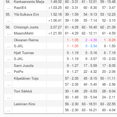
54.
Kankaanranta Marja
1.49.02
60 - 3.31
61 - 12.01
59 - 15.48
…
RastiE4
+1.03.25
60 - 3.31
60 - 8.30
57 - 3.47
55.
Ylä-Sulkava Eini
1.52.18
39 - 1.59
54 - 9.13
53 - 12.23
…
+1.06.41
39 - 1.59
55 - 7.14
52 - 3.10
56.
Christoph Joohs
2.07.27
61 - 4.29
62 - 16.40
62 - 21.39
…
MaastoMahti
+1.21.50
61 - 4.29
62 - 12.11
61 - 4.59
Oksanen Reima
1 - 1.05
2 - 4.39
1 - 6.29
…
S-JKL
1 - 1.05
3 - 3.34
9 - 1.50
Hjelt Tuomas
5 - 1.19
5 - 5.16
6 - 7.19
…
S-JKL
5 - 1.19
9 - 3.57
15 - 2.03
Sami Jussila
9 - 1.27
17 - 5.59
17 - 8.05
…
PetPe
9 - 1.27
22 - 4.32
20 - 2.06
Kilpeläinen Tuija
57 - 2.35
45 - 8.15
50 - 11.11
…
57 - 2.35
40 - 5.40
48 - 2.56
Toni Särkkä
30 - 1.49
29 - 6.53
28 - 9.04
…
30 - 1.49
33 - 5.04
24 - 2.11
Leskinen Kirsi
56 - 2.30
63 - 18.51
63 - 22.55
…
56 - 2.30
63 - 16.21
60 - 4.04