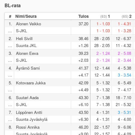
BL-rata
#
Nimi/Seura
Tulos
1
2
(63)
(65)
1.
Alonen Veikko
37.20
1 - 1.03
1 - 4.31
…
S-JKL
1 - 1.03
1 - 3.28
2.
Heli Sivill
38.46
28 - 2.05
12 - 6.37
…
Suunta JKL
+1.26
28 - 2.05
11 - 4.32
3.
Alonen Eeva
39.23
2 - 1.24
2 - 5.08
…
S-JKL
+2.03
2 - 1.24
2 - 3.44
4.
Äyrämö Sami
41.37
12 - 1.44
4 - 5.38
…
+4.17
12 - 1.44
3 - 3.54
5.
Kotovaara Jukka
42.09
5 - 1.32
6 - 5.49
…
+4.49
5 - 1.32
7 - 4.17
6.
Suutari Aada
43.30
7 - 1.38
18 - 7.10
…
S-JKL
+6.10
7 - 1.38
21 - 5.32
7.
Löppönen Antti
43.50
4 - 1.31
3 - 5.31
…
Suunta Jyväskylä
+6.30
4 - 1.31
4 - 4.00
8.
Rossi Annika
46.20
22 - 1.57
9 - 6.06
…
Suunta Jyväskylä
+9.00
22 - 1.57
6 - 4.09