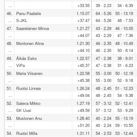
…
+33.55
39 - 2.23
34 - 6.39
46.
Panu Paalatie
1.15.07
64 - 5.26
55 - 13.19
…
S-JKL
+37.47
64 - 5.26
48 - 7.53
47.
Saarelainen Minna
1.21.27
43 - 2.29
46 - 10.05
…
+44.07
43 - 2.29
47 - 7.36
48.
Montonen Alina
1.21.30
46 - 2.35
48 - 10.49
…
+44.10
46 - 2.35
50 - 8.14
49.
Äikäs Esko
1.22.57
47 - 2.38
38 - 9.01
…
ViPa
+45.37
47 - 2.38
31 - 6.23
50.
Maria Viisanen
1.22.58
55 - 3.00
50 - 12.18
…
+45.38
55 - 3.00
52 - 9.18
51.
Ruotsi Linnea
1.26.24
48 - 2.45
51 - 12.23
…
+49.04
48 - 2.45
54 - 9.38
52.
Saleva Mikko
1.27.19
57 - 3.12
52 - 12.41
…
SK Uusi
+49.59
57 - 3.12
53 - 9.29
53.
Mustonen Anu
1.28.40
40 - 2.24
55 - 13.19
…
+51.20
40 - 2.24
59 - 10.55
54.
Ruotsi Milla
1.31.11
54 - 2.53
53 - 12.44