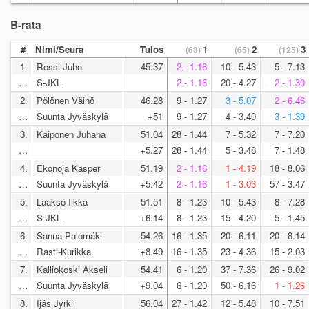
B-rata
#
Nimi/Seura
Tulos
1
2
3
(63)
(65)
(125)
1.
Rossi Juho
45.37
2 - 1.16
10 - 5.43
5 - 7.13
…
S-JKL
2 - 1.16
20 - 4.27
2 - 1.30
2.
Pölönen Väinö
46.28
9 - 1.27
3 - 5.07
2 - 6.46
…
Suunta Jyväskylä
+51
9 - 1.27
4 - 3.40
3 - 1.39
3.
Kaiponen Juhana
51.04
28 - 1.44
7 - 5.32
7 - 7.20
…
+5.27
28 - 1.44
5 - 3.48
7 - 1.48
4.
Ekonoja Kasper
51.19
2 - 1.16
1 - 4.19
18 - 8.06
…
Suunta Jyväskylä
+5.42
2 - 1.16
1 - 3.03
57 - 3.47
5.
Laakso Ilkka
51.51
8 - 1.23
10 - 5.43
8 - 7.28
…
S-JKL
+6.14
8 - 1.23
15 - 4.20
5 - 1.45
6.
Sanna Palomäki
54.26
16 - 1.35
20 - 6.11
20 - 8.14
…
Rasti-Kurikka
+8.49
16 - 1.35
23 - 4.36
15 - 2.03
7.
Kalliokoski Akseli
54.41
6 - 1.20
37 - 7.36
26 - 9.02
…
Suunta Jyväskylä
+9.04
6 - 1.20
50 - 6.16
1 - 1.26
8.
Ijäs Jyrki
56.04
27 - 1.42
12 - 5.48
10 - 7.51