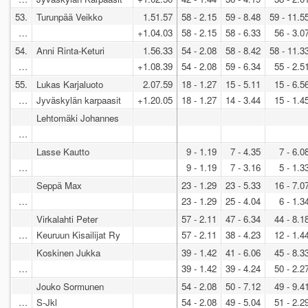
53.
Turunpää Veikko
1.51.57
58 - 2.15
59 - 8.48
59 - 11.5
…
+1.04.03
58 - 2.15
58 - 6.33
56 - 3.0
54.
Anni Rinta-Keturi
1.56.33
54 - 2.08
58 - 8.42
58 - 11.3
…
+1.08.39
54 - 2.08
59 - 6.34
55 - 2.5
55.
Lukas Karjaluoto
2.07.59
18 - 1.27
15 - 5.11
15 - 6.5
…
Jyväskylän karpaasit
+1.20.05
18 - 1.27
14 - 3.44
15 - 1.4
Lehtomäki Johannes
…
Lasse Kautto
9 - 1.19
7 - 4.35
7 - 6.0
…
9 - 1.19
7 - 3.16
5 - 1.3
Seppä Max
23 - 1.29
23 - 5.33
16 - 7.0
…
23 - 1.29
25 - 4.04
6 - 1.3
Virkalahti Peter
57 - 2.11
47 - 6.34
44 - 8.1
…
Keuruun Kisailijat Ry
57 - 2.11
38 - 4.23
12 - 1.4
Koskinen Jukka
39 - 1.42
41 - 6.06
45 - 8.3
…
39 - 1.42
39 - 4.24
50 - 2.2
Jouko Sormunen
54 - 2.08
50 - 7.12
49 - 9.4
…
S-Jkl
54 - 2.08
49 - 5.04
51 - 2.2