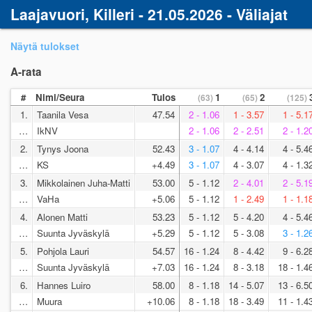
Laajavuori, Killeri - 21.05.2026 - Väliajat
Näytä tulokset
A-rata
#
Nimi/Seura
Tulos
1
2
(63)
(65)
(125)
1.
Taanila Vesa
47.54
2 - 1.06
1 - 3.57
1 - 5.1
…
IkNV
2 - 1.06
2 - 2.51
2 - 1.2
2.
Tynys Joona
52.43
3 - 1.07
4 - 4.14
4 - 5.4
…
KS
+4.49
3 - 1.07
4 - 3.07
4 - 1.3
3.
Mikkolainen Juha-Matti
53.00
5 - 1.12
2 - 4.01
2 - 5.1
…
VaHa
+5.06
5 - 1.12
1 - 2.49
1 - 1.1
4.
Alonen Matti
53.23
5 - 1.12
5 - 4.20
4 - 5.4
…
Suunta Jyväskylä
+5.29
5 - 1.12
5 - 3.08
3 - 1.2
5.
Pohjola Lauri
54.57
16 - 1.24
8 - 4.42
9 - 6.2
…
Suunta Jyväskylä
+7.03
16 - 1.24
8 - 3.18
18 - 1.4
6.
Hannes Luiro
58.00
8 - 1.18
14 - 5.07
13 - 6.5
…
Muura
+10.06
8 - 1.18
18 - 3.49
11 - 1.4