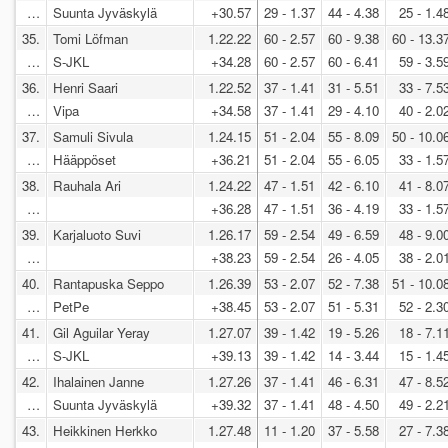
…
Suunta Jyväskylä
+30.57
29 - 1.37
44 - 4.38
25 - 1.4
35.
Tomi Löfman
1.22.22
60 - 2.57
60 - 9.38
60 - 13.3
…
S-JKL
+34.28
60 - 2.57
60 - 6.41
59 - 3.5
36.
Henri Saari
1.22.52
37 - 1.41
31 - 5.51
33 - 7.5
…
Vipa
+34.58
37 - 1.41
29 - 4.10
40 - 2.0
37.
Samuli Sivula
1.24.15
51 - 2.04
55 - 8.09
50 - 10.0
…
Hääppöset
+36.21
51 - 2.04
55 - 6.05
33 - 1.5
38.
Rauhala Ari
1.24.22
47 - 1.51
42 - 6.10
41 - 8.0
…
+36.28
47 - 1.51
36 - 4.19
33 - 1.5
39.
Karjaluoto Suvi
1.26.17
59 - 2.54
49 - 6.59
48 - 9.0
…
+38.23
59 - 2.54
26 - 4.05
38 - 2.0
40.
Rantapuska Seppo
1.26.39
53 - 2.07
52 - 7.38
51 - 10.0
…
PetPe
+38.45
53 - 2.07
51 - 5.31
52 - 2.3
41.
Gil Aguilar Yeray
1.27.07
39 - 1.42
19 - 5.26
18 - 7.1
…
S-JKL
+39.13
39 - 1.42
14 - 3.44
15 - 1.4
42.
Ihalainen Janne
1.27.26
37 - 1.41
46 - 6.31
47 - 8.5
…
Suunta Jyväskylä
+39.32
37 - 1.41
48 - 4.50
49 - 2.2
43.
Heikkinen Herkko
1.27.48
11 - 1.20
37 - 5.58
27 - 7.3