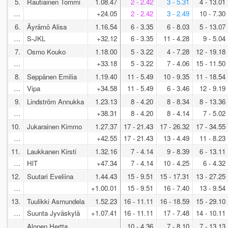
5.
Rautiainen Tommi
1.08.47
2 - 2.42
3 - 5.31
4 - 13.01
…
+24.05
2 - 2.42
3 - 2.49
10 - 7.30
6.
Äyrämö Alisa
1.16.54
6 - 3.35
6 - 8.03
5 - 13.07
…
S-JKL
+32.12
6 - 3.35
11 - 4.28
9 - 5.04
7.
Osmo Kouko
1.18.00
5 - 3.22
4 - 7.28
12 - 19.18
…
+33.18
5 - 3.22
7 - 4.06
15 - 11.50
8.
Seppänen Emilia
1.19.40
11 - 5.49
10 - 9.35
11 - 18.54
…
Vipa
+34.58
11 - 5.49
6 - 3.46
12 - 9.19
9.
Lindström Annukka
1.23.13
8 - 4.20
8 - 8.34
8 - 13.36
…
+38.31
8 - 4.20
8 - 4.14
7 - 5.02
10.
Jukarainen Kimmo
1.27.37
17 - 21.43
17 - 26.32
17 - 34.55
…
+42.55
17 - 21.43
13 - 4.49
11 - 8.23
11.
Laukkanen Kirsti
1.32.16
7 - 4.14
9 - 8.39
6 - 13.11
…
HlT
+47.34
7 - 4.14
10 - 4.25
6 - 4.32
12.
Suutari Eveliina
1.44.43
15 - 9.51
15 - 17.31
13 - 27.25
…
+1.00.01
15 - 9.51
16 - 7.40
13 - 9.54
13.
Tuulikki Asmundela
1.52.23
16 - 11.11
16 - 18.59
15 - 29.10
…
Suunta Jyväskylä
+1.07.41
16 - 11.11
17 - 7.48
14 - 10.11
Alonen Hertta
10 - 4.36
7 - 8.10
7 - 13.13