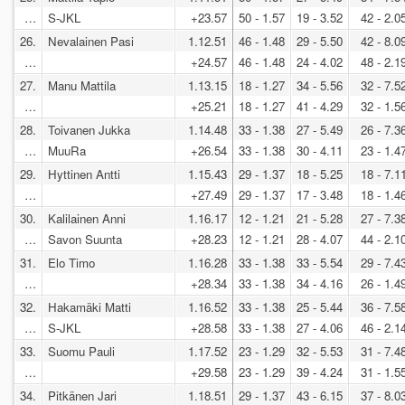
…
S-JKL
+23.57
50 - 1.57
19 - 3.52
42 - 2.0
26.
Nevalainen Pasi
1.12.51
46 - 1.48
29 - 5.50
42 - 8.0
…
+24.57
46 - 1.48
24 - 4.02
48 - 2.1
27.
Manu Mattila
1.13.15
18 - 1.27
34 - 5.56
32 - 7.5
…
+25.21
18 - 1.27
41 - 4.29
32 - 1.5
28.
Toivanen Jukka
1.14.48
33 - 1.38
27 - 5.49
26 - 7.3
…
MuuRa
+26.54
33 - 1.38
30 - 4.11
23 - 1.4
29.
Hyttinen Antti
1.15.43
29 - 1.37
18 - 5.25
18 - 7.1
…
+27.49
29 - 1.37
17 - 3.48
18 - 1.4
30.
Kalilainen Anni
1.16.17
12 - 1.21
21 - 5.28
27 - 7.3
…
Savon Suunta
+28.23
12 - 1.21
28 - 4.07
44 - 2.1
31.
Elo Timo
1.16.28
33 - 1.38
33 - 5.54
29 - 7.4
…
+28.34
33 - 1.38
34 - 4.16
26 - 1.4
32.
Hakamäki Matti
1.16.52
33 - 1.38
25 - 5.44
36 - 7.5
…
S-JKL
+28.58
33 - 1.38
27 - 4.06
46 - 2.1
33.
Suomu Pauli
1.17.52
23 - 1.29
32 - 5.53
31 - 7.4
…
+29.58
23 - 1.29
39 - 4.24
31 - 1.5
34.
Pitkänen Jari
1.18.51
29 - 1.37
43 - 6.15
37 - 8.0