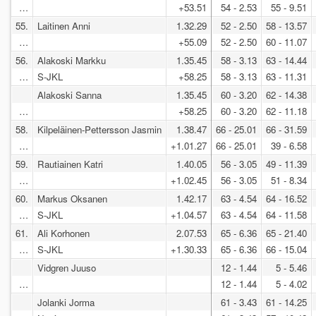
…
+53.51
54 - 2.53
55 - 9.51
55.
Laitinen Anni
1.32.29
52 - 2.50
58 - 13.57
…
+55.09
52 - 2.50
60 - 11.07
56.
Alakoski Markku
1.35.45
58 - 3.13
63 - 14.44
…
S-JKL
+58.25
58 - 3.13
63 - 11.31
Alakoski Sanna
1.35.45
60 - 3.20
62 - 14.38
…
+58.25
60 - 3.20
62 - 11.18
58.
Kilpeläinen-Pettersson Jasmin
1.38.47
66 - 25.01
66 - 31.59
…
+1.01.27
66 - 25.01
39 - 6.58
59.
Rautiainen Katri
1.40.05
56 - 3.05
49 - 11.39
…
+1.02.45
56 - 3.05
51 - 8.34
60.
Markus Oksanen
1.42.17
63 - 4.54
64 - 16.52
…
S-JKL
+1.04.57
63 - 4.54
64 - 11.58
61.
Ali Korhonen
2.07.53
65 - 6.36
65 - 21.40
…
S-JKL
+1.30.33
65 - 6.36
66 - 15.04
Vidgren Juuso
12 - 1.44
5 - 5.46
…
12 - 1.44
5 - 4.02
Jolanki Jorma
61 - 3.43
61 - 14.25