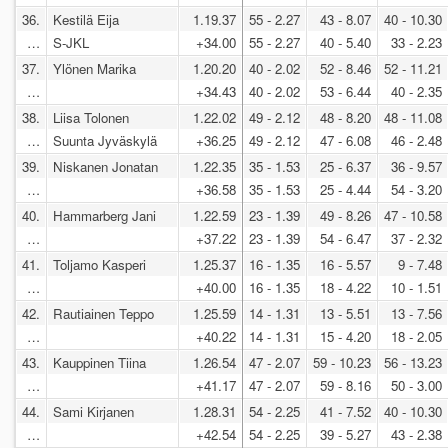
36.
Kestilä Eija
1.19.37
55 - 2.27
43 - 8.07
40 - 10.30
…
S-JKL
+34.00
55 - 2.27
40 - 5.40
33 - 2.23
37.
Ylönen Marika
1.20.20
40 - 2.02
52 - 8.46
52 - 11.21
…
+34.43
40 - 2.02
53 - 6.44
40 - 2.35
38.
Liisa Tolonen
1.22.02
49 - 2.12
48 - 8.20
48 - 11.08
…
Suunta Jyväskylä
+36.25
49 - 2.12
47 - 6.08
46 - 2.48
39.
Niskanen Jonatan
1.22.35
35 - 1.53
25 - 6.37
36 - 9.57
…
+36.58
35 - 1.53
25 - 4.44
54 - 3.20
40.
Hammarberg Jani
1.22.59
23 - 1.39
49 - 8.26
47 - 10.58
…
+37.22
23 - 1.39
54 - 6.47
37 - 2.32
41.
Toljamo Kasperi
1.25.37
16 - 1.35
16 - 5.57
9 - 7.48
…
+40.00
16 - 1.35
18 - 4.22
10 - 1.51
42.
Rautiainen Teppo
1.25.59
14 - 1.31
13 - 5.51
13 - 7.56
…
+40.22
14 - 1.31
15 - 4.20
18 - 2.05
43.
Kauppinen Tiina
1.26.54
47 - 2.07
59 - 10.23
56 - 13.23
…
+41.17
47 - 2.07
59 - 8.16
50 - 3.00
44.
Sami Kirjanen
1.28.31
54 - 2.25
41 - 7.52
40 - 10.30
…
+42.54
54 - 2.25
39 - 5.27
43 - 2.38