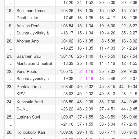
…
+17.20
34 - 1.52
30 - 5.00
20 - 2.06
18.
Snellman Tomas
1.03.26
16 - 1.35
15 - 5.52
15 - 7.57
…
Rasti-Lukko
+17.49
16 - 1.35
13 - 4.17
18 - 2.05
19.
Anniina Perä
1.03.54
15 - 1.34
19 - 6.00
22 - 8.27
…
Suunta Jyväskylä
+18.17
15 - 1.34
19 - 4.26
35 - 2.27
20.
Ahonen Arto
1.04.02
16 - 1.35
8 - 5.38
16 - 8.02
…
+18.25
16 - 1.35
11 - 4.03
34 - 2.24
21.
Saarinen Sauli
1.04.16
25 - 1.40
17 - 5.59
12 - 7.54
…
Mäntsälän Urheilijat
+18.39
25 - 1.40
14 - 4.19
12 - 1.55
22.
Varis Peetu
1.05.15
2 - 1.16
35 - 7.02
29 - 9.09
…
Suunta Jyväskylä
+19.38
2 - 1.16
43 - 5.46
22 - 2.07
23.
Rantala Timo
1.08.40
40 - 2.02
45 - 8.15
44 - 10.34
…
KPV
+23.03
40 - 2.02
49 - 6.13
28 - 2.19
24.
Kuhasalo Antti
1.08.59
48 - 2.09
33 - 7.00
34 - 9.45
…
S-JKL
+23.22
48 - 2.09
27 - 4.51
44 - 2.45
25.
Luttinen Suvi
1.09.47
37 - 1.55
32 - 6.59
35 - 9.48
…
+24.10
37 - 1.55
33 - 5.04
47 - 2.49
26.
Kontiokorpi Kari
1.09.58
29 - 1.45
36 - 7.11
33 - 9.43