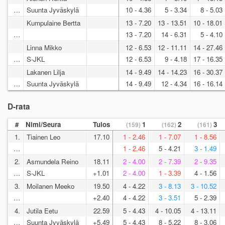
…
Suunta Jyväskylä
10 - 4.36
5 - 3.34
8 - 5.03
Kumpulaine Bertta
13 - 7.20
13 - 13.51
10 - 18.01
…
13 - 7.20
14 - 6.31
5 - 4.10
Linna Mikko
12 - 6.53
12 - 11.11
14 - 27.46
…
S-JKL
12 - 6.53
9 - 4.18
17 - 16.35
Lakanen Lilja
14 - 9.49
14 - 14.23
16 - 30.37
…
Suunta Jyväskylä
14 - 9.49
12 - 4.34
16 - 16.14
D-rata
#
Nimi/Seura
Tulos
1
2
3
(159)
(162)
(161)
1.
Tiainen Leo
17.10
1 - 2.46
1 - 7.07
1 - 8.56
…
1 - 2.46
5 - 4.21
3 - 1.49
2.
Asmundela Reino
18.11
2 - 4.00
2 - 7.39
2 - 9.35
…
S-JKL
+1.01
2 - 4.00
1 - 3.39
4 - 1.56
3.
Moilanen Meeko
19.50
4 - 4.22
3 - 8.13
3 - 10.52
…
+2.40
4 - 4.22
3 - 3.51
5 - 2.39
4.
Jutila Eetu
22.59
5 - 4.43
4 - 10.05
4 - 13.11
…
Suunta Jyväskylä
+5.49
5 - 4.43
8 - 5.22
8 - 3.06