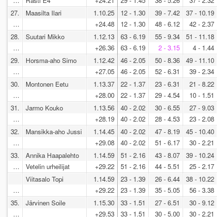
…
Rasti E4
+24.21
29 - 1.45
38 - 5.26
37 - 2.32
27.
Maasilta Ilari
1.10.25
12 - 1.30
39 - 7.42
37 - 10.19
…
+24.48
12 - 1.30
48 - 6.12
42 - 2.37
28.
Suutari Mikko
1.12.13
63 - 6.19
55 - 9.34
51 - 11.18
…
+26.36
63 - 6.19
2 - 3.15
4 - 1.44
29.
Horsma-aho Simo
1.12.42
46 - 2.05
50 - 8.36
49 - 11.10
…
+27.05
46 - 2.05
52 - 6.31
39 - 2.34
30.
Montonen Eetu
1.13.37
22 - 1.37
23 - 6.31
21 - 8.22
…
+28.00
22 - 1.37
29 - 4.54
10 - 1.51
31.
Jarmo Kouko
1.13.56
40 - 2.02
30 - 6.55
27 - 9.03
…
+28.19
40 - 2.02
28 - 4.53
23 - 2.08
32.
Mansikka-aho Jussi
1.14.45
40 - 2.02
47 - 8.19
45 - 10.40
…
+29.08
40 - 2.02
51 - 6.17
30 - 2.21
33.
Annika Haapalehto
1.14.59
51 - 2.16
43 - 8.07
39 - 10.24
…
Vetelin urheilijat
+29.22
51 - 2.16
44 - 5.51
25 - 2.17
Viitasalo Topi
1.14.59
23 - 1.39
26 - 6.44
38 - 10.22
…
+29.22
23 - 1.39
35 - 5.05
56 - 3.38
35.
Järvinen Soile
1.15.30
33 - 1.51
27 - 6.51
30 - 9.12
…
+29.53
33 - 1.51
30 - 5.00
30 - 2.21