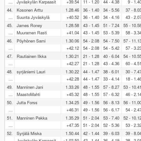
…
Jyväskylän Karpaasit
+39.54
11 - 1.20
44 - 4.38
9 - 1.4
44.
Kosonen Arttu
1.28.46
36 - 1.40
34 - 5.56
37 - 8.0
…
Suunta Jyväskylä
+40.52
36 - 1.40
34 - 4.16
43 - 2.0
45.
James Roney
1.28.58
43 - 1.45
51 - 7.24
55 - 10.5
…
Muuramen Rasti
+41.04
43 - 1.45
53 - 5.39
58 - 3.3
46.
Pöyhönen Sami
1.30.06
54 - 2.08
54 - 7.50
57 - 11.1
…
+42.12
54 - 2.08
54 - 5.42
57 - 3.2
47.
Rautiainen Ilkka
1.30.21
21 - 1.28
40 - 6.04
54 - 10.5
…
+42.27
21 - 1.28
43 - 4.36
60 - 4.5
48.
syrjäniemi Lauri
1.30.22
44 - 1.47
38 - 6.01
30 - 7.4
…
+42.28
44 - 1.47
33 - 4.14
18 - 1.4
49.
Manninen Jani
1.33.26
48 - 1.55
57 - 8.27
53 - 10.4
…
MaastoMahti
+45.32
48 - 1.55
57 - 6.32
46 - 2.1
50.
Jutta Forss
1.34.25
49 - 1.56
56 - 8.13
56 - 11.0
…
+46.31
49 - 1.56
56 - 6.17
54 - 2.4
51.
Manninen Pekka
1.35.29
51 - 2.04
53 - 7.40
52 - 10.1
…
+47.35
51 - 2.04
52 - 5.36
53 - 2.3
52.
Syrjälä Miska
1.50.44
42 - 1.44
39 - 6.03
39 - 8.0
…
Jyväskylän Karpaasit
+1.02.50
42 - 1.44
36 - 4.19
38 - 2.0