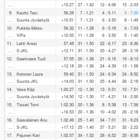
…
+10.27
27 - 1.42
12 - 4.06
15 - 2.03
9.
Kautto Taru
56.28
7 - 1.21
4 - 5.11
3 - 7.00
…
Suunta Jyväskylä
+10.51
7 - 1.21
6 - 3.50
8 - 1.49
10.
Pukkila Mikko
56.32
11 - 1.28
6 - 5.18
4 - 7.03
…
ViPa
+10.55
11 - 1.28
6 - 3.50
5 - 1.45
11.
Lahti Anssi
57.48
31 - 1.50
22 - 6.17
23 - 8.36
…
S-JKL
+12.11
31 - 1.50
20 - 4.27
28 - 2.19
12.
Saarivaara Tuuli
57.55
20 - 1.36
21 - 6.15
19 - 8.13
…
+12.18
20 - 1.36
24 - 4.39
13 - 1.58
13.
Ketonen Laura
59.40
31 - 1.50
24 - 6.34
24 - 8.52
…
Suunta JKL
+14.03
31 - 1.50
25 - 4.44
26 - 2.18
14.
Vesa Kilpi
1.00.27
12 - 1.30
13 - 5.51
10 - 7.51
…
Suunta Jyväskylä
+14.50
12 - 1.30
17 - 4.21
14 - 2.00
15.
Tissari Tomi
1.02.30
20 - 1.36
8 - 5.38
13 - 7.56
…
+16.53
20 - 1.36
10 - 4.02
26 - 2.18
16.
Saavalainen Anu
1.02.49
25 - 1.40
34 - 7.01
31 - 9.23
…
S-JKL
+17.12
25 - 1.40
37 - 5.21
32 - 2.22
17.
Pajunen Kari
1.02.57
34 - 1.52
28 - 6.52
25 - 8.58