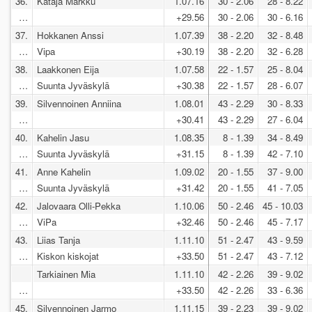
36.
Kataja Markku
1.07.16
30 - 2.06
28 - 8.22
…
+29.56
30 - 2.06
30 - 6.16
37.
Hokkanen Anssi
1.07.39
38 - 2.20
32 - 8.48
…
Vipa
+30.19
38 - 2.20
32 - 6.28
38.
Laakkonen Eija
1.07.58
22 - 1.57
25 - 8.04
…
Suunta Jyväskylä
+30.38
22 - 1.57
28 - 6.07
39.
Silvennoinen Anniina
1.08.01
43 - 2.29
30 - 8.33
…
+30.41
43 - 2.29
27 - 6.04
40.
Kahelin Jasu
1.08.35
8 - 1.39
34 - 8.49
…
Suunta Jyväskylä
+31.15
8 - 1.39
42 - 7.10
41.
Anne Kahelin
1.09.02
20 - 1.55
37 - 9.00
…
Suunta Jyväskylä
+31.42
20 - 1.55
41 - 7.05
42.
Jalovaara Olli-Pekka
1.10.06
50 - 2.46
45 - 10.03
…
ViPa
+32.46
50 - 2.46
45 - 7.17
43.
Liias Tanja
1.11.10
51 - 2.47
43 - 9.59
…
Kiskon kiskojat
+33.50
51 - 2.47
43 - 7.12
Tarkiainen Mia
1.11.10
42 - 2.26
39 - 9.02
…
+33.50
42 - 2.26
33 - 6.36
45.
Silvennoinen Jarmo
1.11.15
39 - 2.23
39 - 9.02