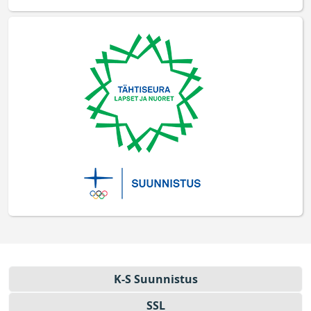
K-S Suun­nistus
SSL