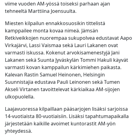
viime vuoden AM-yössä toiseksi parhaan ajan
tehneeltä Marttiina Joensuulta.
Miesten kilpailun ennakkosuosikin tittelistä
kamppailee monta kovaa nimeä. Jämsän
Retkiveikkojen nuorempaa sukupolvea edustavat Aapo
Virkajärvi, Lassi Vaismaa sekä Lauri Lakanen ovat
varmasti iskussa. Kokenut arvokisamenestyjä Jani
Lakanen sekä Suunta Jyväskylän Tommi Hakuli käyvät
varmasti kovan kamppailun kärkimiehen paikasta.
Kalevan Rastin Samuel Heinonen, Helsingin
Suunnistajia edustava Pauli Leinonen sekä Tumen
Akseli Virtanen tavoittelevat kärkiaikaa AM-sijojen
ulkopuolella.
Laajavuoressa kilpaillaan pääsarjojen lisäksi sarjoissa
14-vuotiaista 80-vuotiaisiin. Lisäksi tapahtumapaikalla
järjestetään kaikille avoimet kuntorastit AM-yön
yhteydessä.