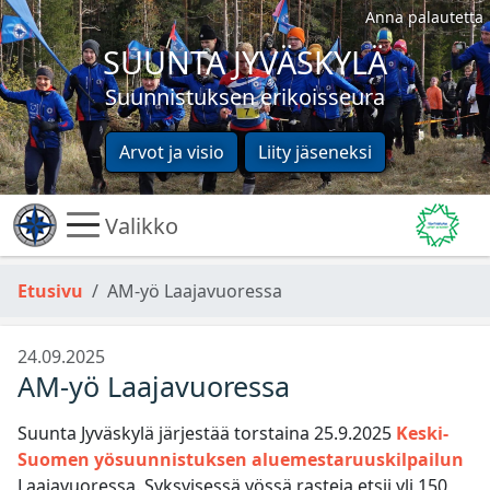
Anna palautetta
SUUNTA JYVÄSKYLÄ
Suunnistuksen erikoisseura
Arvot ja visio
Liity jäseneksi
Valikko
Etusivu
AM-yö Laajavuoressa
24.09.2025
AM-yö Laajavuoressa
Suunta Jyväskylä järjestää torstaina 25.9.2025
Keski-
Suomen yösuunnistuksen aluemestaruuskilpailun
Laajavuoressa. Syksyisessä yössä rasteja etsii yli 150