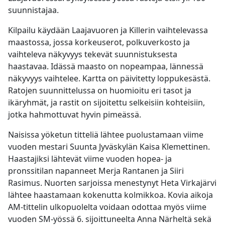
suunnistajaa.
Kilpailu käydään Laajavuoren ja Killerin vaihtelevassa
maastossa, jossa korkeuserot, polkuverkosto ja
vaihteleva näkyvyys tekevät suunnistuksesta
haastavaa. Idässä maasto on nopeampaa, lännessä
näkyvyys vaihtelee. Kartta on päivitetty loppukesästä.
Ratojen suunnittelussa on huomioitu eri tasot ja
ikäryhmät, ja rastit on sijoitettu selkeisiin kohteisiin,
jotka hahmottuvat hyvin pimeässä.
Naisissa yöketun titteliä lähtee puolustamaan viime
vuoden mestari Suunta Jyväskylän Kaisa Klemettinen.
Haastajiksi lähtevät viime vuoden hopea- ja
pronssitilan napanneet Merja Rantanen ja Siiri
Rasimus. Nuorten sarjoissa menestynyt Heta Virkajärvi
lähtee haastamaan kokenutta kolmikkoa. Kovia aikoja
AM-tittelin ulkopuolelta voidaan odottaa myös viime
vuoden SM-yössä 6. sijoittuneelta Anna Närheltä sekä