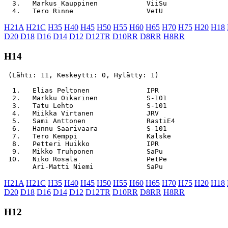
  3.   Markus Kauppinen            ViiSu               
H21A
H21C
H35
H40
H45
H50
H55
H60
H65
H70
H75
H20
H18
D20
D18
D16
D14
D12
D12TR
D10RR
D8RR
H8RR
H14
 (Lähti: 11, Keskeytti: 0, Hylätty: 1)

  1.   Elias Peltonen              IPR                 
  2.   Markku Oikarinen            S-101               
  3.   Tatu Lehto                  S-101               
  4.   Miikka Virtanen             JRV                 
  5.   Sami Anttonen               RastiE4             
  6.   Hannu Saarivaara            S-101               
  7.   Tero Kemppi                 Kalske              
  8.   Petteri Huikko              IPR                 
  9.   Mikko Truhponen             SaPu                
 10.   Niko Rosala                 PetPe               
H21A
H21C
H35
H40
H45
H50
H55
H60
H65
H70
H75
H20
H18
D20
D18
D16
D14
D12
D12TR
D10RR
D8RR
H8RR
H12