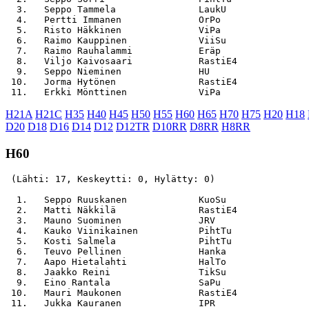
  3.   Seppo Tammela               LaukU               
  4.   Pertti Immanen              OrPo                
  5.   Risto Häkkinen              ViPa                
  6.   Raimo Kauppinen             ViiSu               
  7.   Raimo Rauhalammi            Eräp                
  8.   Viljo Kaivosaari            RastiE4             
  9.   Seppo Nieminen              HU                  
 10.   Jorma Hytönen               RastiE4             
H21A
H21C
H35
H40
H45
H50
H55
H60
H65
H70
H75
H20
H18
D20
D18
D16
D14
D12
D12TR
D10RR
D8RR
H8RR
H60
 (Lähti: 17, Keskeytti: 0, Hylätty: 0)

  1.   Seppo Ruuskanen             KuoSu               
  2.   Matti Näkkilä               RastiE4             
  3.   Mauno Suominen              JRV                 
  4.   Kauko Viinikainen           PihtTu              
  5.   Kosti Salmela               PihtTu              
  6.   Teuvo Pellinen              Hanka               
  7.   Aapo Hietalahti             HalTo               
  8.   Jaakko Reini                TikSu               
  9.   Eino Rantala                SaPu                
 10.   Mauri Maukonen              RastiE4             
 11.   Jukka Kauranen              IPR                 