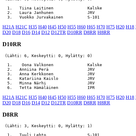
  1.   Tiina Laitinen              Kalske              
  2.   Laura Janhunen              JRV                 
H21A
H21C
H35
H40
H45
H50
H55
H60
H65
H70
H75
H20
H18
D20
D18
D16
D14
D12
D12TR
D10RR
D8RR
H8RR
D10RR
 (Lähti: 6, Keskeytti: 0, Hylätty: 0)

  1.    Oona Valkonen              Kalske              
  2.   Anniina Perä                JRV                 
  3.   Anna Kerkkonen              JRV                 
  4.   Katariina Kaislo            JRV                 
  5.   Minna Närhi                 JRV                 
H21A
H21C
H35
H40
H45
H50
H55
H60
H65
H70
H75
H20
H18
D20
D18
D16
D14
D12
D12TR
D10RR
D8RR
H8RR
D8RR
 (Lähti: 3, Keskeytti: 0, Hylätty: 1)

  1.   Tuuli Lehto                 S-101               