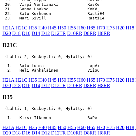
 20.   Virpi Vartiamäki            RasKe               
 21.   Sanna Laakso                KoKV                
 22.   Satu Korhonen               RastiE4             
H21A
H21C
H35
H40
H45
H50
H55
H60
H65
H70
H75
H20
H18
D20
D18
D16
D14
D12
D12TR
D10RR
D8RR
H8RR
D21C
 (Lähti: 2, Keskeytti: 0, Hylätty: 0)

  1.   Satu Luoma                  LapVi               
H21A
H21C
H35
H40
H45
H50
H55
H60
H65
H70
H75
H20
H18
D20
D18
D16
D14
D12
D12TR
D10RR
D8RR
H8RR
D35
 (Lähti: 1, Keskeytti: 0, Hylätty: 0)

H21A
H21C
H35
H40
H45
H50
H55
H60
H65
H70
H75
H20
H18
D20
D18
D16
D14
D12
D12TR
D10RR
D8RR
H8RR