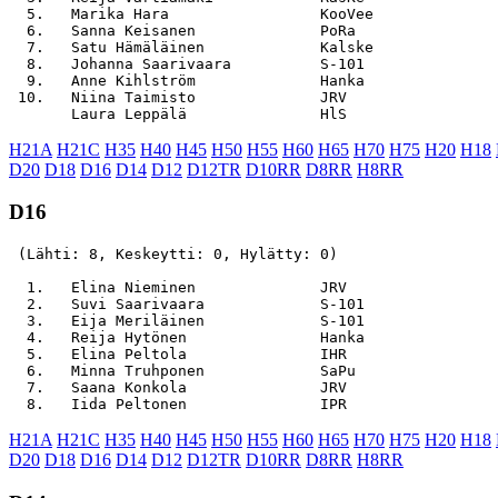
  5.   Marika Hara                 KooVee              
  6.   Sanna Keisanen              PoRa                
  7.   Satu Hämäläinen             Kalske              
  8.   Johanna Saarivaara          S-101               
  9.   Anne Kihlström              Hanka               
 10.   Niina Taimisto              JRV                 
H21A
H21C
H35
H40
H45
H50
H55
H60
H65
H70
H75
H20
H18
D20
D18
D16
D14
D12
D12TR
D10RR
D8RR
H8RR
D16
 (Lähti: 8, Keskeytti: 0, Hylätty: 0)

  1.   Elina Nieminen              JRV                 
  2.   Suvi Saarivaara             S-101               
  3.   Eija Meriläinen             S-101               
  4.   Reija Hytönen               Hanka               
  5.   Elina Peltola               IHR                 
  6.   Minna Truhponen             SaPu                
  7.   Saana Konkola               JRV                 
H21A
H21C
H35
H40
H45
H50
H55
H60
H65
H70
H75
H20
H18
D20
D18
D16
D14
D12
D12TR
D10RR
D8RR
H8RR