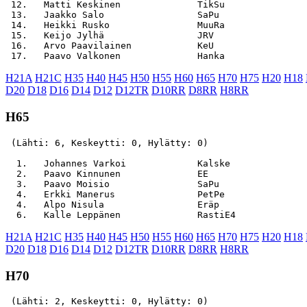
 12.   Matti Keskinen              TikSu               
 13.   Jaakko Salo                 SaPu                
 14.   Heikki Rusko                MuuRa               
 15.   Keijo Jylhä                 JRV                 
 16.   Arvo Paavilainen            KeU                 
H21A
H21C
H35
H40
H45
H50
H55
H60
H65
H70
H75
H20
H18
D20
D18
D16
D14
D12
D12TR
D10RR
D8RR
H8RR
H65
 (Lähti: 6, Keskeytti: 0, Hylätty: 0)

  1.   Johannes Varkoi             Kalske              
  2.   Paavo Kinnunen              EE                  
  3.   Paavo Moisio                SaPu                
  4.   Erkki Manerus               PetPe               
  4.   Alpo Nisula                 Eräp                
H21A
H21C
H35
H40
H45
H50
H55
H60
H65
H70
H75
H20
H18
D20
D18
D16
D14
D12
D12TR
D10RR
D8RR
H8RR
H70
 (Lähti: 2, Keskeytti: 0, Hylätty: 0)
