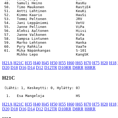
 48.   Samuli Heino                RasKu               
 50.   Timo Maukonen               RastiE4             
 51.   Antti Lehtinen              KeuKi               
 52.   Kimmo Kaario                HauSi               
 53.   Tommi Peltonen              JRV                 
 54.   Jani Leppäniemi             VetU                
 55.   Janne Pellinen              ViPa                
 56.   Aleksi Aaltonen             Hiisi               
 57.   Janne Valkonen              ViPa                
 58.   Sampsa Lintunen             RaSa                
 59.   Marko Lehtonen              Hanka               
 60.   Pyry Rahkila                VaaTe               
 61.   Mika Näpänkangas            S-101               
H21A
H21C
H35
H40
H45
H50
H55
H60
H65
H70
H75
H20
H18
D20
D18
D16
D14
D12
D12TR
D10RR
D8RR
H8RR
H21C
 (Lähti: 1, Keskeytti: 0, Hylätty: 0)

H21A
H21C
H35
H40
H45
H50
H55
H60
H65
H70
H75
H20
H18
D20
D18
D16
D14
D12
D12TR
D10RR
D8RR
H8RR