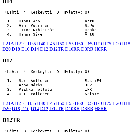
D14
 (Lähti: 4, Keskeytti: 0, Hylätty: 0)

  1.   Hanna Aho                   ÄhtU                
  2.   Aini Vuorinen               SaPu                
  3.   Tiina Kihlström             Hanka               
H21A
H21C
H35
H40
H45
H50
H55
H60
H65
H70
H75
H20
H18
D20
D18
D16
D14
D12
D12TR
D10RR
D8RR
H8RR
D12
 (Lähti: 4, Keskeytti: 0, Hylätty: 0)

  1.   Sari Anttonen               RastiE4             
  2.   Anna Närhi                  JRV                 
  3.   Riikka Peltola              IHR                 
H21A
H21C
H35
H40
H45
H50
H55
H60
H65
H70
H75
H20
H18
D20
D18
D16
D14
D12
D12TR
D10RR
D8RR
H8RR
D12TR
 (Lähti: 3, Keskeytti: 0, Hylätty: 0)
