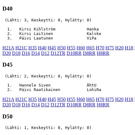
D40
 (Lähti: 3, Keskeytti: 0, Hylätty: 0)

  1.   Kirsi Kihlström             Hanka               
  2.   Kirsi Laitinen              Kalske              
H21A
H21C
H35
H40
H45
H50
H55
H60
H65
H70
H75
H20
H18
D20
D18
D16
D14
D12
D12TR
D10RR
D8RR
H8RR
D45
 (Lähti: 2, Keskeytti: 0, Hylätty: 0)

  1.   Hannele Siven               ÄhtU                
H21A
H21C
H35
H40
H45
H50
H55
H60
H65
H70
H75
H20
H18
D20
D18
D16
D14
D12
D12TR
D10RR
D8RR
H8RR
D50
 (Lähti: 1, Keskeytti: 0, Hylätty: 0)
