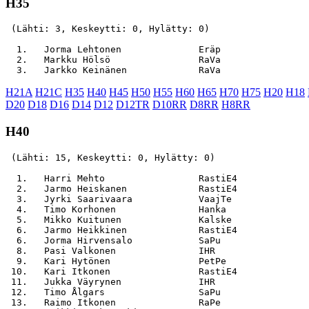
H35
 (Lähti: 3, Keskeytti: 0, Hylätty: 0)

  1.   Jorma Lehtonen              Eräp                
  2.   Markku Hölsö                RaVa                
H21A
H21C
H35
H40
H45
H50
H55
H60
H65
H70
H75
H20
H18
D20
D18
D16
D14
D12
D12TR
D10RR
D8RR
H8RR
H40
 (Lähti: 15, Keskeytti: 0, Hylätty: 0)

  1.   Harri Mehto                 RastiE4             
  2.   Jarmo Heiskanen             RastiE4             
  3.   Jyrki Saarivaara            VaajTe              
  4.   Timo Korhonen               Hanka               
  5.   Mikko Kuitunen              Kalske              
  6.   Jarmo Heikkinen             RastiE4             
  6.   Jorma Hirvensalo            SaPu                
  8.   Pasi Valkonen               IHR                 
  9.   Kari Hytönen                PetPe               
 10.   Kari Itkonen                RastiE4             
 11.   Jukka Väyrynen              IHR                 
 12.   Timo Ålgars                 SaPu                
 13.   Raimo Itkonen               RaPe                