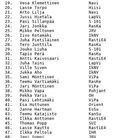
 19.   Vesa Klemettinen            Navi                
 20.   Lasse Torpo                 Hiisi               
 21.   Arto Lilja                  Navi                
 22.   Jussi Hietala               LapVi               
 23.   Pasi Sillanpää              S-101               
 24.   Jari Jonkka                 RasKa               
 25.   Mikko Peltonen              JRV                 
 26.   Iivo Kotamäki               IkNV                
 27.   Juha Pietiläinen            RastiE4             
 28.   Tero Junttila               RasKu               
 29.   Jouko Liuha                 S-101               
 30.   Tapio Perä                  RasKu               
 31.   Antti Kaivosaari            RastiE4             
 32.   Juha Taini                  LapVi               
 33.   Ville Siven                 IkNV                
 34.   Jukka Aho                   IkNV                
 35.   Sami Mönttinen              ViPa                
 36.   Teemu Vartiamäki            RasKe               
 37.   Jari Mönttinen              ViPa                
 38.   Mikko Vapa                  Pohjant             
 39.   Pekka Varis                 OH                  
 40.   Pasi Lehtimäki              ViPa                
 41.   Esa Huttunen                Orient              
 42.   Janne Hartman               EsSu                
 43.   Teemu Katajisto             KanSu               
 44.   Ilkka Anttonen              RastiE4             
 45.   Thomas Popp                 SUI                 
 46.   Lasse Kautto                RastiE4             
 47.   Ilkka Peltola               IHR                 
 48.   Jani Sompi                  JRV                 