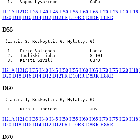
H21A
H21C
H35
H40
H45
H50
H55
H60
H65
H70
H75
H20
H18
D20
D18
D16
D14
D12
D12TR
D10RR
D8RR
H8RR
D55
 (Lähti: 3, Keskeytti: 0, Hylätty: 0)

  1.   Pirjo Valkonen              Hanka               
  2.   Tuulikki Liuha              S-101               
H21A
H21C
H35
H40
H45
H50
H55
H60
H65
H70
H75
H20
H18
D20
D18
D16
D14
D12
D12TR
D10RR
D8RR
H8RR
D60
 (Lähti: 1, Keskeytti: 0, Hylätty: 0)

H21A
H21C
H35
H40
H45
H50
H55
H60
H65
H70
H75
H20
H18
D20
D18
D16
D14
D12
D12TR
D10RR
D8RR
H8RR
D70