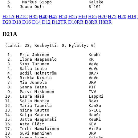
  5.    Markus Sippo               Kalske              
H21A
H21C
H35
H40
H45
H50
H55
H60
H65
H70
H75
H20
H18
D20
D18
D16
D14
D12
D12TR
D10RR
D8RR
H8RR
D21A
 (Lähti: 23, Keskeytti: 0, Hylätty: 0)

  1.   Erja Jokinen                KeuKi               
  2.   Ilona Haapasalo             KR                  
  3.   Sini Turunen                VeVe                
  4.   Salla Lehto                 VeVe                
  4.   Bodil Holmström             OK77                
  6.   Riikka Kivelä               VeVe                
  7.   Mia Junnola                 JRV                 
  8.   Sanna Taina                 PIF                 
  9.   Päivi Mikkonen              TVV                 
 10.   Laura Häsä                  LappRi              
 11.   Salla Muotka                Navi                
 12.   Maria Taanila               KanSu               
 13.   Niina Kautto                S-101               
 14.   Katja Kaario                HauSi               
 15.   Jatta Haapamäki             KeuKi               
 16.   Asta Flöjt                  KEV                 
 17.   Terhi Hämäläinen            ViiSu               
 18.   Suvi Manninen               JRV                 
 19.   Leena Sippo                 Kalske              