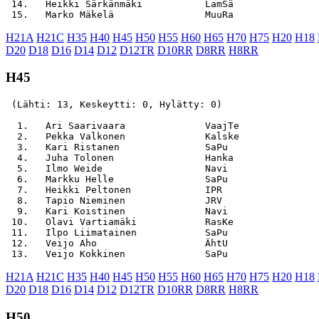
 14.   Heikki Särkänmäki           LamSä               
H21A
H21C
H35
H40
H45
H50
H55
H60
H65
H70
H75
H20
H18
D20
D18
D16
D14
D12
D12TR
D10RR
D8RR
H8RR
H45
 (Lähti: 13, Keskeytti: 0, Hylätty: 0)

  1.   Ari Saarivaara              VaajTe              
  2.   Pekka Valkonen              Kalske              
  3.   Kari Ristanen               SaPu                
  4.   Juha Tolonen                Hanka               
  5.   Ilmo Weide                  Navi                
  6.   Markku Helle                SaPu                
  7.   Heikki Peltonen             IPR                 
  8.   Tapio Nieminen              JRV                 
  9.   Kari Koistinen              Navi                
 10.   Olavi Vartiamäki            RasKe               
 11.   Ilpo Liimatainen            SaPu                
 12.   Veijo Aho                   ÄhtU                
H21A
H21C
H35
H40
H45
H50
H55
H60
H65
H70
H75
H20
H18
D20
D18
D16
D14
D12
D12TR
D10RR
D8RR
H8RR
H50