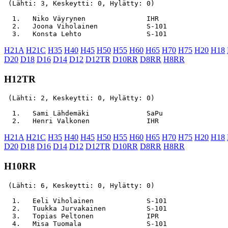
 (Lähti: 3, Keskeytti: 0, Hylätty: 0)

  1.   Niko Väyrynen               IHR                 
  2.   Joona Viholainen            S-101               
H21A
H21C
H35
H40
H45
H50
H55
H60
H65
H70
H75
H20
H18
D20
D18
D16
D14
D12
D12TR
D10RR
D8RR
H8RR
H12TR
 (Lähti: 2, Keskeytti: 0, Hylätty: 0)

  1.   Sami Lähdemäki              SaPu                
H21A
H21C
H35
H40
H45
H50
H55
H60
H65
H70
H75
H20
H18
D20
D18
D16
D14
D12
D12TR
D10RR
D8RR
H8RR
H10RR
 (Lähti: 6, Keskeytti: 0, Hylätty: 0)

  1.   Eeli Viholainen             S-101               
  2.   Tuukka Jurvakainen          S-101               
  3.   Topias Peltonen             IPR                 
  4.   Misa Tuomala                S-101               