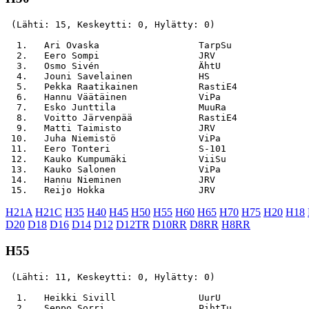
 (Lähti: 15, Keskeytti: 0, Hylätty: 0)

  1.   Ari Ovaska                  TarpSu              
  2.   Eero Sompi                  JRV                 
  3.   Osmo Sivén                  ÄhtU                
  4.   Jouni Savelainen            HS                  
  5.   Pekka Raatikainen           RastiE4             
  6.   Hannu Väätäinen             ViPa                
  7.   Esko Junttila               MuuRa               
  8.   Voitto Järvenpää            RastiE4             
  9.   Matti Taimisto              JRV                 
 10.   Juha Niemistö               ViPa                
 11.   Eero Tonteri                S-101               
 12.   Kauko Kumpumäki             ViiSu               
 13.   Kauko Salonen               ViPa                
 14.   Hannu Nieminen              JRV                 
H21A
H21C
H35
H40
H45
H50
H55
H60
H65
H70
H75
H20
H18
D20
D18
D16
D14
D12
D12TR
D10RR
D8RR
H8RR
H55
 (Lähti: 11, Keskeytti: 0, Hylätty: 0)

  1.   Heikki Sivill               UurU                
  2.   Seppo Sorri                 PihtTu              