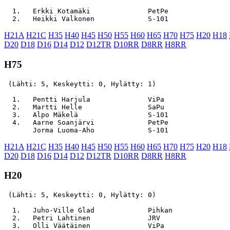
  1.   Erkki Kotamäki              PetPe               
H21A
H21C
H35
H40
H45
H50
H55
H60
H65
H70
H75
H20
H18
D20
D18
D16
D14
D12
D12TR
D10RR
D8RR
H8RR
H75
 (Lähti: 5, Keskeytti: 0, Hylätty: 1)

  1.   Pentti Harjula              ViPa                
  2.   Martti Helle                SaPu                
  3.   Alpo Mäkelä                 S-101               
  4.   Aarne Soanjärvi             PetPe               
H21A
H21C
H35
H40
H45
H50
H55
H60
H65
H70
H75
H20
H18
D20
D18
D16
D14
D12
D12TR
D10RR
D8RR
H8RR
H20
 (Lähti: 5, Keskeytti: 0, Hylätty: 0)

  1.   Juho-Ville Glad             Pihkan              
  2.   Petri Lahtinen              JRV                 
  3.   Olli Väätäinen              ViPa                