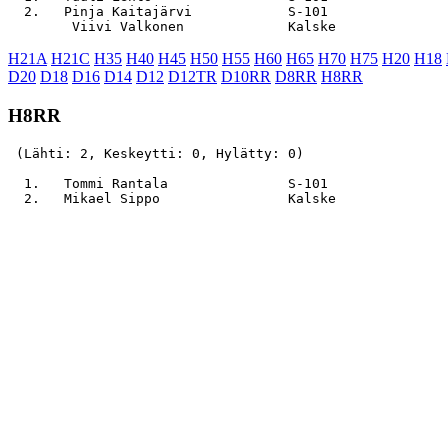
  2.   Pinja Kaitajärvi            S-101               
H21A
H21C
H35
H40
H45
H50
H55
H60
H65
H70
H75
H20
H18
D20
D18
D16
D14
D12
D12TR
D10RR
D8RR
H8RR
H8RR
 (Lähti: 2, Keskeytti: 0, Hylätty: 0)

  1.   Tommi Rantala               S-101               