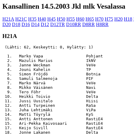
Kansallinen 14.5.2003 Jkl mlk Vesalassa
H21A
H21C
H35
H40
H45
H50
H55
H60
H65
H70
H75
H20
H18
D20
D18
D16
D14
D12
D12TR
D10RR
D8RR
H8RR
H21A
 (Lähti: 62, Keskeytti: 0, Hylätty: 1)

  1.   Marko Vapa                  Pohjant             
  2.   Mazulis Marius              IkNV                
  3.   Janne Weckman               VeVe                
  4.   Jouni Kahelin               TP                  
  5.   Simon Fröjdö                Botnia              
  6.   Samuli Salmenoja            PIF                 
  7.   Marko Närvä                 VeVe                
  8.   Mikko Väisänen              Navi                
  9.   Tero Föhr                   VeVe                
 10.   Heikki Toivio               Delta               
 11.   Jussi Uusitalo              Hiisi               
 12.   Antti Turpeinen             RaSa                
 13.   Juha Lehtimäki              ViPa                
 14.   Matti Töyrylä               KyS                 
 15.   Antti Anttonen              RastiE4             
 15.   Ari-Pekka Kaivosaari        RastiE4             
 17.   Keijo Sivill                RastiE4             
 18.   Jonne Lakanen               Delta               