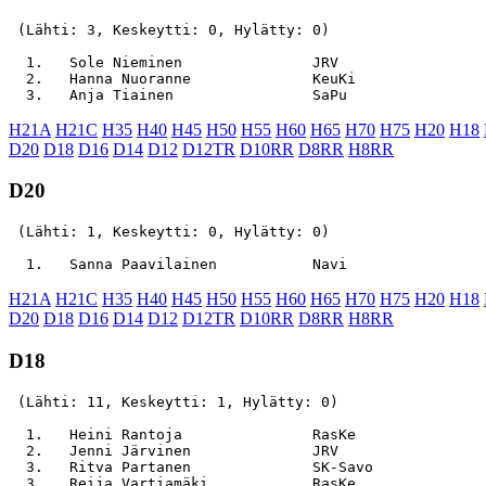
 (Lähti: 3, Keskeytti: 0, Hylätty: 0)

  1.   Sole Nieminen               JRV                 
  2.   Hanna Nuoranne              KeuKi               
H21A
H21C
H35
H40
H45
H50
H55
H60
H65
H70
H75
H20
H18
D20
D18
D16
D14
D12
D12TR
D10RR
D8RR
H8RR
D20
 (Lähti: 1, Keskeytti: 0, Hylätty: 0)

H21A
H21C
H35
H40
H45
H50
H55
H60
H65
H70
H75
H20
H18
D20
D18
D16
D14
D12
D12TR
D10RR
D8RR
H8RR
D18
 (Lähti: 11, Keskeytti: 1, Hylätty: 0)

  1.   Heini Rantoja               RasKe               
  2.   Jenni Järvinen              JRV                 
  3.   Ritva Partanen              SK-Savo             
  3.   Reija Vartiamäki            RasKe               