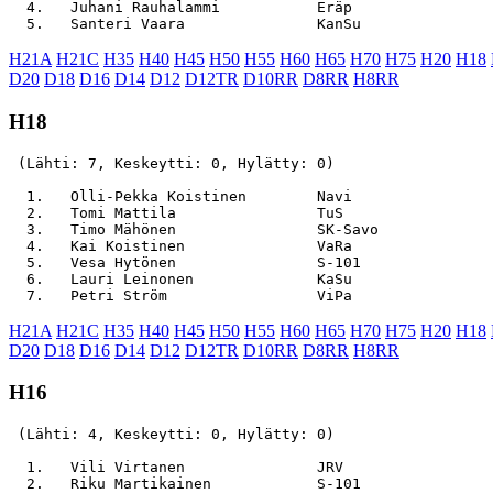
  4.   Juhani Rauhalammi           Eräp                
H21A
H21C
H35
H40
H45
H50
H55
H60
H65
H70
H75
H20
H18
D20
D18
D16
D14
D12
D12TR
D10RR
D8RR
H8RR
H18
 (Lähti: 7, Keskeytti: 0, Hylätty: 0)

  1.   Olli-Pekka Koistinen        Navi                
  2.   Tomi Mattila                TuS                 
  3.   Timo Mähönen                SK-Savo             
  4.   Kai Koistinen               VaRa                
  5.   Vesa Hytönen                S-101               
  6.   Lauri Leinonen              KaSu                
H21A
H21C
H35
H40
H45
H50
H55
H60
H65
H70
H75
H20
H18
D20
D18
D16
D14
D12
D12TR
D10RR
D8RR
H8RR
H16
 (Lähti: 4, Keskeytti: 0, Hylätty: 0)

  1.   Vili Virtanen               JRV                 
  2.   Riku Martikainen            S-101               