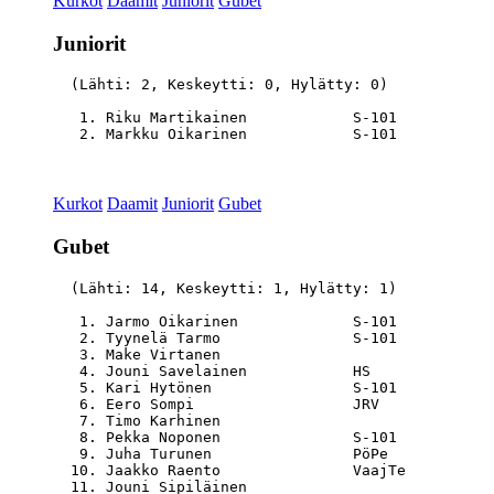
Kurkot
Daamit
Juniorit
Gubet
Juniorit
  (Lähti: 2, Keskeytti: 0, Hylätty: 0)

   1. Riku Martikainen            S-101           
Kurkot
Daamit
Juniorit
Gubet
Gubet
  (Lähti: 14, Keskeytti: 1, Hylätty: 1)

   1. Jarmo Oikarinen             S-101           
   2. Tyynelä Tarmo               S-101           
   3. Make Virtanen                               
   4. Jouni Savelainen            HS              
   5. Kari Hytönen                S-101           
   6. Eero Sompi                  JRV             
   7. Timo Karhinen                               
   8. Pekka Noponen               S-101           
   9. Juha Turunen                PöPe            
  10. Jaakko Raento               VaajTe          
  11. Jouni Sipiläinen                            