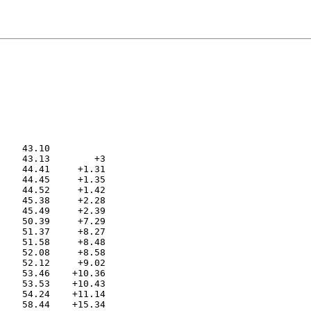
    43.10

    43.13        +3

    44.41     +1.31

    44.45     +1.35

    44.52     +1.42

    45.38     +2.28

    45.49     +2.39

    50.39     +7.29

    51.37     +8.27

    51.58     +8.48

    52.08     +8.58

    52.12     +9.02

    53.46    +10.36

    53.53    +10.43

    54.24    +11.14

    58.44    +15.34
