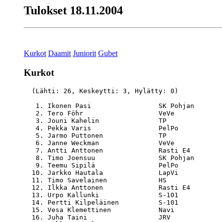
Tulokset 18.11.2004
Kurkot
Daamit
Juniorit
Gubet
Kurkot
  (Lähti: 26, Keskeytti: 3, Hylätty: 0)

   1. Ikonen Pasi                 SK Pohjan       
   2. Tero Föhr                   VeVe            
   3. Jouni Kahelin               TP              
   4. Pekka Varis                 PelPo           
   5. Jarmo Puttonen              TP              
   6. Janne Weckman               VeVe            
   7. Antti Anttonen              Rasti E4        
   8. Timo Joensuu                SK Pohjan       
   9. Teemu Sipilä                PelPo           
  10. Jarkko Hautala              LapVi           
  11. Timo Savelainen             HS              
  12. Ilkka Anttonen              Rasti E4        
  13. Urpo Kallunki               S-101           
  14. Pertti Kilpeläinen          S-101           
  15. Vesa Klemettinen            Navi            
  16. Juha Taini                  JRV             