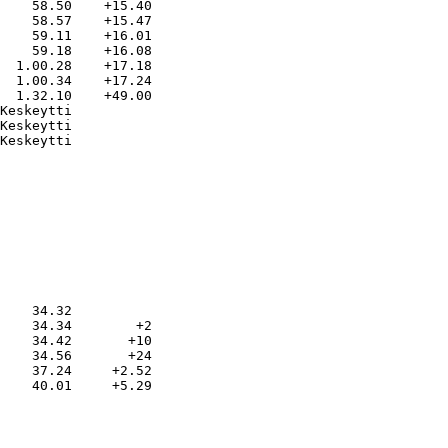
    58.50    +15.40

    58.57    +15.47

    59.11    +16.01

    59.18    +16.08

  1.00.28    +17.18

  1.00.34    +17.24

  1.32.10    +49.00

Keskeytti

Keskeytti

    34.32

    34.34        +2

    34.42       +10

    34.56       +24

    37.24     +2.52
