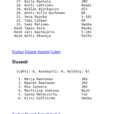
  17. Kalle Rantala               JRV             
  18. Antti Lehtinen              KeuKi           
  19. Niklas Björkqvist           HlS             
  20. Antti-Ville Korhonen        KR              
  21. Vesa Ruuska                 S-101           
  22. Tomi Löfman                 KR              
  23. Sami Malinen                Hanka           
 Kesk Tapio Perä                  RasKu           
 Kesk Jari Kaitajärvi             S-101           
Kurkot
Daamit
Juniorit
Gubet
Daamit
  (Lähti: 6, Keskeytti: 0, Hylätty: 0)

   1. Merja Rantanen              JRV             
   2. Maaret Rantanen             JRV             
   3. Mia Junnola                 JRV             
   4. Marttiina Joensuu           NivU            
   5. Sanna Malmivirta            TuS             