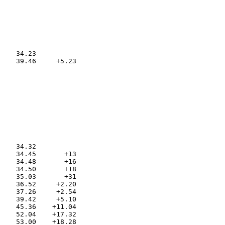
    34.23

    34.32

    34.45       +13

    34.48       +16

    34.50       +18

    35.03       +31

    36.52     +2.20

    37.26     +2.54

    39.42     +5.10

    45.36    +11.04

    52.04    +17.32

    53.00    +18.28
