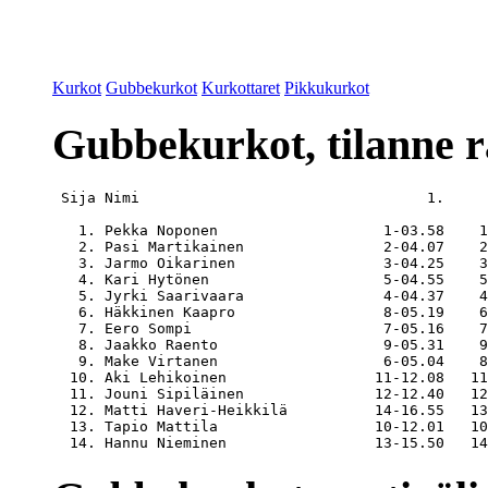
Kurkot
Gubbekurkot
Kurkottaret
Pikkukurkot
Gubbekurkot, tilanne ra
 Sija Nimi                                 1.     
   1. Pekka Noponen                   1-03.58    1
   2. Pasi Martikainen                2-04.07    2
   3. Jarmo Oikarinen                 3-04.25    3
   4. Kari Hytönen                    5-04.55    5
   5. Jyrki Saarivaara                4-04.37    4
   6. Häkkinen Kaapro                 8-05.19    6
   7. Eero Sompi                      7-05.16    7
   8. Jaakko Raento                   9-05.31    9
   9. Make Virtanen                   6-05.04    8
  10. Aki Lehikoinen                 11-12.08   11
  11. Jouni Sipiläinen               12-12.40   12
  12. Matti Haveri-Heikkilä          14-16.55   13
  13. Tapio Mattila                  10-12.01   10