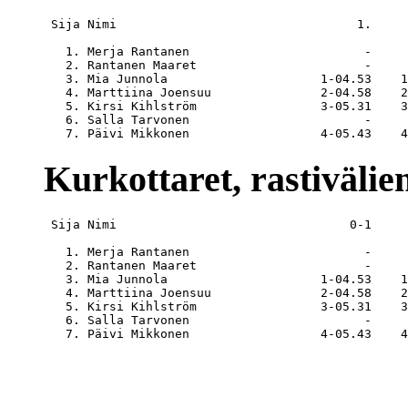
 Sija Nimi                                 1.     
   1. Merja Rantanen                        -     
   2. Rantanen Maaret                       -     
   3. Mia Junnola                     1-04.53    1
   4. Marttiina Joensuu               2-04.58    2
   5. Kirsi Kihlström                 3-05.31    3
   6. Salla Tarvonen                        -     
Kurkottaret, rastivälien
 Sija Nimi                                0-1     
   1. Merja Rantanen                        -     
   2. Rantanen Maaret                       -     
   3. Mia Junnola                     1-04.53    1
   4. Marttiina Joensuu               2-04.58    2
   5. Kirsi Kihlström                 3-05.31    3
   6. Salla Tarvonen                        -     