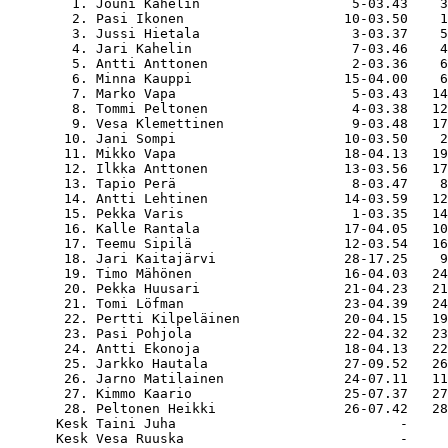
   1. Jouni Kahelin                   5-03.43    3
   2. Pasi Ikonen                    10-03.50    1
   3. Jussi Hietala                   3-03.37    5
   4. Jari Kahelin                    7-03.46    4
   5. Antti Anttonen                  2-03.36    6
   6. Minna Kauppi                   15-04.00    6
   7. Marko Vapa                      5-03.43   14
   8. Tommi Peltonen                  4-03.38   12
   9. Vesa Klemettinen                9-03.48   17
  10. Jani Sompi                     10-03.50    2
  11. Mikko Vapa                     18-04.13   19
  12. Ilkka Anttonen                 13-03.56   17
  13. Tapio Perä                      8-03.47    8
  14. Antti Lehtinen                 14-03.59   12
  15. Pekka Varis                     1-03.35   14
  16. Kalle Rantala                  17-04.05   10
  17. Teemu Sipilä                   12-03.54   16
  18. Jari Kaitajärvi                28-17.25    9
  19. Timo Mähönen                   16-04.03   24
  20. Pekka Huusari                  21-04.23   21
  21. Tomi Löfman                    23-04.39   24
  22. Pertti Kilpeläinen             20-04.15   19
  23. Pasi Pohjola                   22-04.32   23
  24. Antti Ekonoja                  18-04.13   22
  25. Jarkko Hautala                 27-09.52   26
  26. Jarno Matilainen               24-07.11   11
  27. Kimmo Kaario                   25-07.37   27
  28. Peltonen Heikki                26-07.42   28
 Kesk Taini Juha                            -     