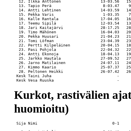
  12. Ilkka Anttonen                 13-03.56   15
  13. Tapio Perä                      8-03.47    9
  14. Antti Lehtinen                 14-03.59   14
  15. Pekka Varis                     1-03.35    7
  16. Kalle Rantala                  17-04.05   16
  17. Teemu Sipilä                   12-03.54   13
  18. Jari Kaitajärvi                28-17.25   28
  19. Timo Mähönen                   16-04.03   20
  20. Pekka Huusari                  21-04.23   21
  21. Tomi Löfman                    23-04.39   23
  22. Pertti Kilpeläinen             20-04.15   18
  23. Pasi Pohjola                   22-04.32   22
  24. Antti Ekonoja                  18-04.13   19
  25. Jarkko Hautala                 27-09.52   27
  26. Jarno Matilainen               24-07.11   24
  27. Kimmo Kaario                   25-07.37   25
  28. Peltonen Heikki                26-07.42   26
 Kesk Taini Juha                            -     
Kurkot, rastivälien ajat 
huomioitu)
 Sija Nimi                                0-1     