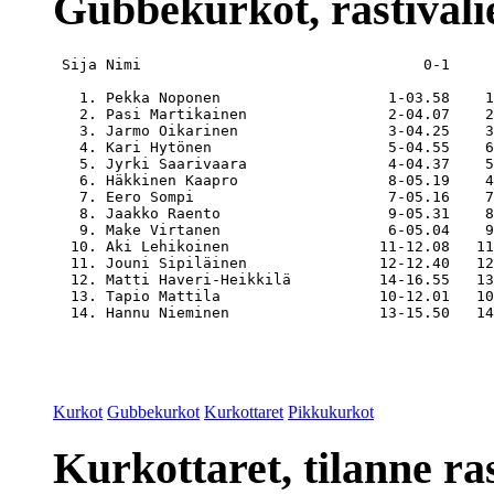
Gubbekurkot, rastiväli
 Sija Nimi                                0-1     
   1. Pekka Noponen                   1-03.58    1
   2. Pasi Martikainen                2-04.07    2
   3. Jarmo Oikarinen                 3-04.25    3
   4. Kari Hytönen                    5-04.55    6
   5. Jyrki Saarivaara                4-04.37    5
   6. Häkkinen Kaapro                 8-05.19    4
   7. Eero Sompi                      7-05.16    7
   8. Jaakko Raento                   9-05.31    8
   9. Make Virtanen                   6-05.04    9
  10. Aki Lehikoinen                 11-12.08   11
  11. Jouni Sipiläinen               12-12.40   12
  12. Matti Haveri-Heikkilä          14-16.55   13
  13. Tapio Mattila                  10-12.01   10
Kurkot
Gubbekurkot
Kurkottaret
Pikkukurkot
Kurkottaret, tilanne ras