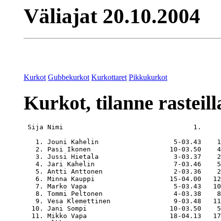
Väliajat 20.10.2004
Kurkot
Gubbekurkot
Kurkottaret
Pikkukurkot
Kurkot, tilanne rasteill
 Sija Nimi                                 1.     
   1. Jouni Kahelin                   5-03.43    1
   2. Pasi Ikonen                    10-03.50    4
   3. Jussi Hietala                   3-03.37    2
   4. Jari Kahelin                    7-03.46    5
   5. Antti Anttonen                  2-03.36    2
   6. Minna Kauppi                   15-04.00   12
   7. Marko Vapa                      5-03.43   10
   8. Tommi Peltonen                  4-03.38    8
   9. Vesa Klemettinen                9-03.48   11
  10. Jani Sompi                     10-03.50    5
  11. Mikko Vapa                     18-04.13   17