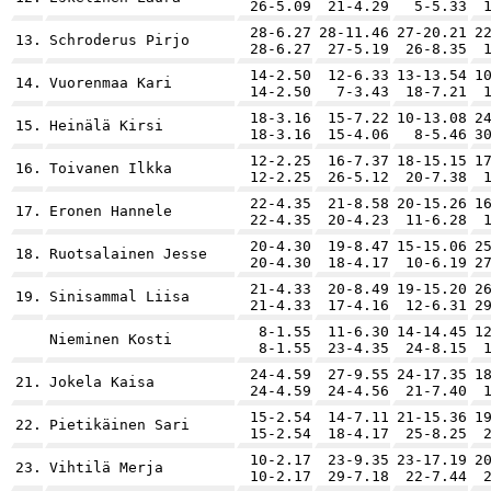
26-5.09
21-4.29
5-5.33
28-6.27
28-11.46
27-20.21
2
13.
Schroderus Pirjo
28-6.27
27-5.19
26-8.35
14-2.50
12-6.33
13-13.54
1
14.
Vuorenmaa Kari
14-2.50
7-3.43
18-7.21
18-3.16
15-7.22
10-13.08
2
15.
Heinälä Kirsi
18-3.16
15-4.06
8-5.46
3
12-2.25
16-7.37
18-15.15
1
16.
Toivanen Ilkka
12-2.25
26-5.12
20-7.38
22-4.35
21-8.58
20-15.26
1
17.
Eronen Hannele
22-4.35
20-4.23
11-6.28
20-4.30
19-8.47
15-15.06
2
18.
Ruotsalainen Jesse
20-4.30
18-4.17
10-6.19
2
21-4.33
20-8.49
19-15.20
2
19.
Sinisammal Liisa
21-4.33
17-4.16
12-6.31
2
8-1.55
11-6.30
14-14.45
1
Nieminen Kosti
8-1.55
23-4.35
24-8.15
24-4.59
27-9.55
24-17.35
1
21.
Jokela Kaisa
24-4.59
24-4.56
21-7.40
15-2.54
14-7.11
21-15.36
1
22.
Pietikäinen Sari
15-2.54
18-4.17
25-8.25
10-2.17
23-9.35
23-17.19
2
23.
Vihtilä Merja
10-2.17
29-7.18
22-7.44