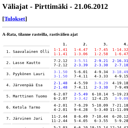
Väliajat - Pirttimäki - 21.06.2012
[
Tulokset
]
A-Rata, tilanne rasteilla, rastivälien ajat
1.
2.
3.
4
1-1.41
1-4.47
1-7.45
1-14.3
1.
Saavalainen Olli
1-1.41
1-3.06
1-2.58
1-6.4
7-2.12
3-5.51
2-9.21
2-16.3
2.
Lasse Kautto
7-2.12
2-3.39
2-3.30
2-7.1
3-1.50
5-6.01
4-9.34
3-18.4
3.
Pyykönen Lauri
3-1.50
7-4.11
4-3.33
4-9.1
2-1.48
4-5.59
3-9.29
4-19.1
4.
Järvenpää Esa
2-1.48
7-4.11
2-3.30
7-9.4
6-2.07
2-5.49
6-10.14
5-19.2
5.
Marttinen Tuomo
6-2.07
3-3.42
12-4.25
3-9.0
4-2.01
7-6.29
5-10.09
7-21.1
6.
Ketola Tarmo
4-2.01
9-4.28
5-3.40
11-11.0
11-2.44
8-6.49
7-10.44
6-20.1
7.
Järvinen Jari
11-2.44
5-4.05
6-3.55
5-9.2
5-2.03
6-6.10
18-15.14
12-24.4