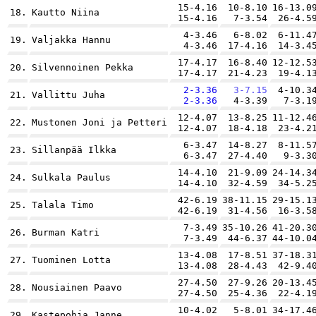
15-4.16
10-8.10
16-13.0
18.
Kautto Niina
15-4.16
7-3.54
26-4.5
4-3.46
6-8.02
6-11.4
19.
Valjakka Hannu
4-3.46
17-4.16
14-3.4
17-4.17
16-8.40
12-12.5
20.
Silvennoinen Pekka
17-4.17
21-4.23
19-4.1
2-3.36
3-7.15
4-10.3
21.
Vallittu Juha
2-3.36
4-3.39
7-3.1
12-4.07
13-8.25
11-12.4
22.
Mustonen Joni ja Petteri
12-4.07
18-4.18
23-4.2
6-3.47
14-8.27
8-11.5
23.
Sillanpää Ilkka
6-3.47
27-4.40
9-3.3
14-4.10
21-9.09
24-14.3
24.
Sulkala Paulus
14-4.10
32-4.59
34-5.2
42-6.19
38-11.15
29-15.1
25.
Talala Timo
42-6.19
31-4.56
16-3.5
7-3.49
35-10.26
41-20.3
26.
Burman Katri
7-3.49
44-6.37
44-10.0
13-4.08
17-8.51
37-18.3
27.
Tuominen Lotta
13-4.08
28-4.43
42-9.4
27-4.50
27-9.26
20-13.4
28.
Nousiainen Paavo
27-4.50
25-4.36
22-4.1
10-4.02
5-8.01
34-17.4
29.
Kastepohja Janne