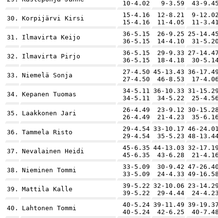
10-4.02
9-3.59
43-9.4
15-4.16
12-8.21
9-12.0
30.
Korpijärvi Kirsi
15-4.16
11-4.05
11-3.4
36-5.15
26-9.25
25-14.4
31.
Ilmavirta Keijo
36-5.15
14-4.10
31-5.2
36-5.15
29-9.33
27-14.4
32.
Ilmavirta Pirjo
36-5.15
18-4.18
30-5.1
27-4.50
45-13.43
36-17.4
33.
Niemelä Sonja
27-4.50
46-8.53
17-4.0
34-5.11
36-10.33
31-15.2
34.
Kepanen Tuomas
34-5.11
34-5.22
25-4.5
26-4.49
23-9.12
30-15.2
35.
Laakkonen Jari
26-4.49
21-4.23
35-6.1
29-4.54
33-10.17
46-24.0
36.
Tammela Risto
29-4.54
35-5.23
48-13.4
45-6.35
44-13.03
32-17.1
37.
Nevalainen Heidi
45-6.35
43-6.28
21-4.1
33-5.09
30-9.42
47-26.4
38.
Nieminen Tommi
33-5.09
24-4.33
49-16.5
39-5.22
32-10.06
23-14.2
39.
Mattila Kalle
39-5.22
29-4.44
24-4.2
40-5.24
39-11.49
39-19.3
40.
Lahtonen Tommi
40-5.24
42-6.25
40-7.4