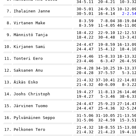
34-5.11
20-4.21
10-3.3
30-5.01
24-9.15
10-12.0
7.
Ihalainen Janne
30-5.01
16-4.14
2-2.5
8-3.59
7-8.04
38-19.0
8.
Virtanen Make
8-3.59
11-4.05
46-11.0
18-4.22
22-9.10
12-12.5
9.
Männistö Tanja
18-4.22
30-4.48
13-3.4
24-4.47
19-8.59
16-13.0
10.
Kirjanen Sami
24-4.47
15-4.12
18-4.1
23-4.46
15-8.33
18-13.3
11.
Tonteri Eero
23-4.46
6-3.47
26-4.5
20-4.28
34-10.25
19-13.3
12.
Saksanen Anu
20-4.28
37-5.57
5-3.1
21-4.32
37-10.41
22-14.0
13.
Äikäs Esko
21-4.32
40-6.09
8-3.2
19-4.27
11-8.13
26-14.4
14.
Joohs Christoph
19-4.27
5-3.46
38-6.3
24-4.47
25-9.23
27-14.4
15.
Järvinen Tuomo
24-4.47
25-4.36
32-5.2
31-5.06
31-10.05
21-13.5
16.
Pylvänäinen Seppo
31-5.06
32-4.59
15-3.5
21-4.32
18-8.55
15-13.0
17.
Pelkonen Tero
21-4.32
21-4.23
19-4.1