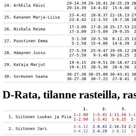
29-14.39
29-18.41
28-25.29
2
24.
Arkkila Päivi
29-14.39
14-4.02
15-6.48
23-4.42
18-8.37
22-16.13
2
25.
Kananen Marja-Liisa
23-4.42
13-3.55
19-7.36
2
17-3.09
17-8.18
25-17.53
2
26.
Niskala Reima
17-3.09
25-5.09
29-9.35
5-1.50
10-5.56
8-12.35
1
27.
Puustinen Emma
5-1.50
15-4.06
14-6.39
27-5.59
25-9.47
29-30.12
2
28.
Hämynen Jussu
27-5.59
9-3.48
30-20.25
19-4.15
26-9.51
26-18.47
2
29.
Kataja Marjut
19-4.15
28-5.36
28-8.56
30-27.38
30-35.00
30-43.41
3
30.
Sormunen Saana
30-27.38
30-7.22
27-8.41
D-Rata, tilanne rasteilla, ra
1.
2.
3.
1-2.00
1-5.41
1-11.56
1-1
1.
Siitonen Luukas ja Piia
1-2.00
1-3.41
1-6.15
2-
3-4.12
2-8.41
2-16.53
2-2
2.
Siitonen Jari
3-4.12
2-4.29
3-8.12
1-