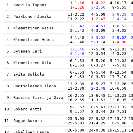
1-1.26
1-4.22
4-10.17
1.
Huovila Tapani
1-1.26
3-2.56
9-5.55
11-2.22
4-5.09
3-9.23
2.
Puikkonen Janika
11-2.22
1-2.47
3-4.14
2-1.42
2-4.51
1-8.53
3.
Klemettinen Kaisa
2-1.42
4-3.09
2-4.02
4-1.48
3-5.02
2-9.02
4.
Klemettinen Veera
4-1.48
5-3.14
1-4.00
3-1.46
7-5.40
5-11.03
5.
Syvänen Jari
3-1.46
12-3.54
4-5.23
6-1.53
5-5.20
5-11.03
6.
Klemettinen Ulla
6-1.53
6-3.27
7-5.43
6-1.53
9-5.44
9-12.54
7.
Evita Sulkula
6-1.53
10-3.51
17-7.10
13-2.39
6-5.27
7-12.26
8.
Ruotsalainen Ilona
13-2.39
2-2.48
16-6.59
16-2.55
13-6.48
11-13.23
1
9.
Rasimus Siiri ja Oiva
16-2.55
11-3.53
13-6.35
9-1.57
8-5.41
12-13.32
10.
Sokero Antti
9-1.57
8-3.44
23-7.51
25-5.03
22-9.32
17-15.12
1
11.
Bagge Aurora
25-5.03
21-4.29
6-5.40
26-5.09
24-9.38
16-15.11
1
12.
Eskelinen Laura