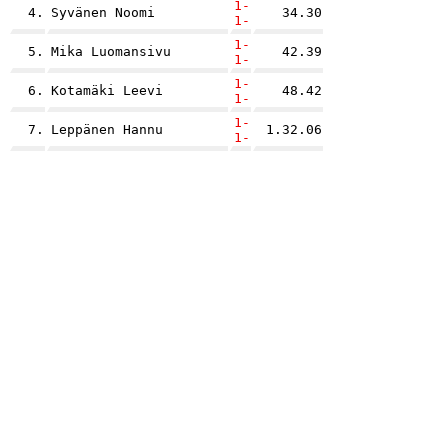
1-
4.
Syvänen Noomi
34.30
1-
1-
5.
Mika Luomansivu
42.39
1-
1-
6.
Kotamäki Leevi
48.42
1-
1-
7.
Leppänen Hannu
1.32.06
1-