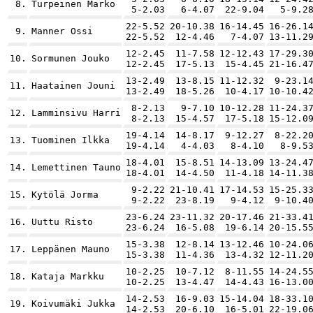
8.
Turpeinen Marko
5-2.03
6-4.07
22-9.04
5-9.2
22-5.52
20-10.38
16-14.45
16-26.1
9.
Manner Ossi
22-5.52
12-4.46
7-4.07
13-11.2
12-2.45
11-7.58
12-12.43
17-29.3
10.
Sormunen Jouko
12-2.45
17-5.13
15-4.45
21-16.4
13-2.49
13-8.15
11-12.32
9-23.1
11.
Haatainen Jouni
13-2.49
18-5.26
10-4.17
10-10.4
8-2.13
9-7.10
10-12.28
11-24.3
12.
Lamminsivu Harri
8-2.13
15-4.57
17-5.18
15-12.0
19-4.14
14-8.17
9-12.27
8-22.2
13.
Tuominen Ilkka
19-4.14
4-4.03
8-4.10
8-9.5
18-4.01
15-8.51
14-13.09
13-24.4
14.
Lemettinen Tauno
18-4.01
14-4.50
11-4.18
14-11.3
9-2.22
21-10.41
17-14.53
15-25.3
15.
Kytölä Jorma
9-2.22
23-8.19
9-4.12
9-10.4
23-6.24
23-11.32
20-17.46
21-33.4
16.
Uuttu Risto
23-6.24
16-5.08
19-6.14
20-15.5
15-3.38
12-8.14
13-12.46
10-24.0
17.
Leppänen Mauno
15-3.38
11-4.36
13-4.32
12-11.2
10-2.25
10-7.12
8-11.55
14-24.5
18.
Kataja Markku
10-2.25
13-4.47
14-4.43
16-13.0
14-2.53
16-9.03
15-14.04
18-33.1
19.
Koivumäki Jukka
14-2.53
20-6.10
16-5.01
22-19.0