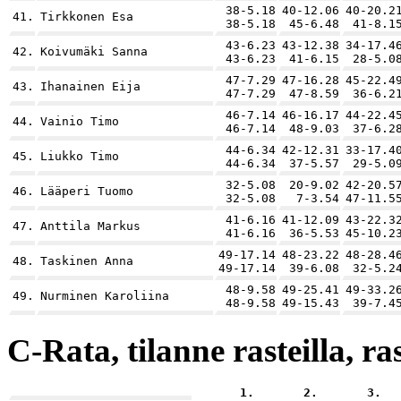
38-5.18
40-12.06
40-20.2
41.
Tirkkonen Esa
38-5.18
45-6.48
41-8.1
43-6.23
43-12.38
34-17.4
42.
Koivumäki Sanna
43-6.23
41-6.15
28-5.0
47-7.29
47-16.28
45-22.4
43.
Ihanainen Eija
47-7.29
47-8.59
36-6.2
46-7.14
46-16.17
44-22.4
44.
Vainio Timo
46-7.14
48-9.03
37-6.2
44-6.34
42-12.31
33-17.4
45.
Liukko Timo
44-6.34
37-5.57
29-5.0
32-5.08
20-9.02
42-20.5
46.
Lääperi Tuomo
32-5.08
7-3.54
47-11.5
41-6.16
41-12.09
43-22.3
47.
Anttila Markus
41-6.16
36-5.53
45-10.2
49-17.14
48-23.22
48-28.4
48.
Taskinen Anna
49-17.14
39-6.08
32-5.2
48-9.58
49-25.41
49-33.2
49.
Nurminen Karoliina
48-9.58
49-15.43
39-7.4
C-Rata, tilanne rasteilla, ra
1.
2.
3.