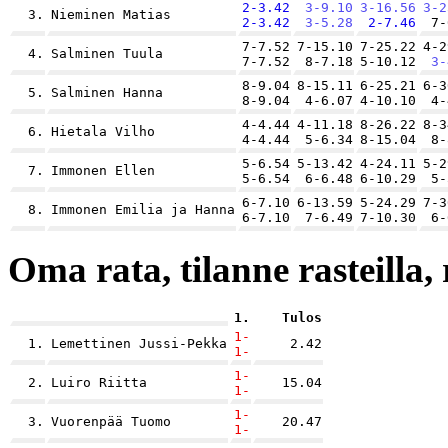
2-3.42
3-9.10
3-16.56
3-2
3.
Nieminen Matias
2-3.42
3-5.28
2-7.46
7-
7-7.52
7-15.10
7-25.22
4-2
4.
Salminen Tuula
7-7.52
8-7.18
5-10.12
3-
8-9.04
8-15.11
6-25.21
6-3
5.
Salminen Hanna
8-9.04
4-6.07
4-10.10
4-
4-4.44
4-11.18
8-26.22
8-3
6.
Hietala Vilho
4-4.44
5-6.34
8-15.04
8-
5-6.54
5-13.42
4-24.11
5-2
7.
Immonen Ellen
5-6.54
6-6.48
6-10.29
5-
6-7.10
6-13.59
5-24.29
7-3
8.
Immonen Emilia ja Hanna
6-7.10
7-6.49
7-10.30
6-
Oma rata, tilanne rasteilla, 
1.
Tulos
1-
1.
Lemettinen Jussi-Pekka
2.42
1-
1-
2.
Luiro Riitta
15.04
1-
1-
3.
Vuorenpää Tuomo
20.47
1-