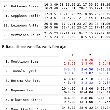
16-3.49
18-10.20
21-17.55
19-33.2
20.
Hokkanen Anssi
16-3.49
22-6.31
20-7.35
19-15.3
17-3.51
18-10.20
22-18.05
20-33.3
21.
Seppänen Emilia
17-3.51
21-6.29
21-7.45
18-15.3
20-5.06
17-9.41
23-27.03
23-41.0
22.
Leinonen Antti
20-5.06
10-4.35
23-17.22
17-14.0
21-5.23
22-11.22
19-17.15
22-37.1
23.
Vertainen Laura
21-5.23
19-5.59
18-5.53
23-19.5
B-Rata, tilanne rasteilla, rastivälien ajat
1.
2.
3
1-3.20
1-6.20
1-9.0
1.
Mönttinen Sami
1-3.20
1-3.00
1-2.4
3-3.43
2-6.50
2-10.0
2.
Tuomala Jyrki
3-3.43
2-3.07
6-3.1
4-3.46
4-7.18
3-10.1
3.
Horsma-Aho Simo
4-3.46
3-3.32
2-2.5
10-4.02
8-8.06
6-11.4
4.
Nopanen Ismo
10-4.02
10-4.04
11-3.4
9-4.00
8-8.06
5-11.0
5.
Oikarinen Sirkka
9-4.00
13-4.06
4-2.5
34-5.11
28-9.32
14-13.0
6.
Mansikka-Aho Jussi