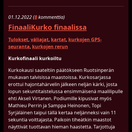
01.​12.​2022 (
8
kommenttia)
FinaaliKurko finaalissa
Tulokset
,
väliajat
,
kartat
,
kurkojen GPS-
seuranta
,
kurkojen rerun
Kurkofinaali kurkoiltu
Kurkokausi saateltiin päätökseen Ruotsinperän
mukavan talvisissa maastoissa. Kurkosarjassa
erottui hajontahärvelin jälkeen neljän kärki, josta
lopun sekuntitaistelussa ensimmäisenä maalilipulle
ehti Akseli Virtanen. Podiumille kipusivat myös
Mathieu Perrin ja Samppa Heinonen, Topi
Syrjäläinen taipui tällä kertaa neljänneksi vain 11
sekuntia voittajasta. Paikoin tiheätkin maastot
näyttivät tuottavan hieman haastetta. Tarjottuja