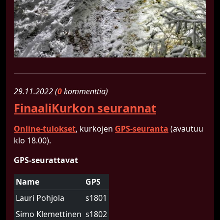
29.​11.​2022 (
0
kommenttia)
FinaaliKurkon seurannat
Online-tulokset
, kurkojen
GPS-seuranta
(avautuu
klo 18.00).
GPS-seurattavat
Name
GPS
Lauri Pohjola
s1801
Simo Klemettinen
s1802