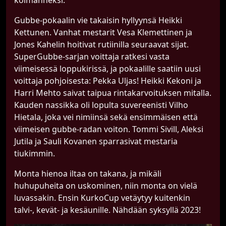
kolmanneksi.
Gubbe-pokaalin vie takaisin hyllyynsä Heikki
Kettunen. Vanhat mestarit Vesa Klemettinen ja
Jones Kahelin hoitivat rutiinilla seuraavat sijat.
SuperGubbe-sarjan voittaja ratkesi vasta
viimeisessä loppukirissä, ja pokaalille saatiin uusi
voittaja pohjoisesta: Pekka Uljas! Heikki Kekoni ja
Harri Mehto saivat taipua rintakarvoituksen mitalla.
Kauden nassikka oli lopulta suvereenisti Vilho
Hietala, joka vei nimiinsä sekä ensimmäisen että
viimeisen gubbe-radan voiton. Tommi Sivill, Aleksi
Jutila ja Sauli Kovanen sparrasivat mestaria
tiukimmin.
Monta hienoa iltaa on takana, ja mikäli
huhupuheita on uskominen, niin monta on vielä
luvassakin. Ensin KurkoCup vetäytyy kuitenkin
talvi-, kevät- ja kesäunille. Nähdään syksyllä 2023!