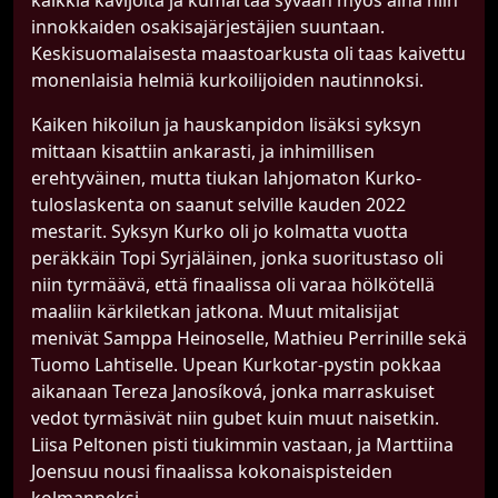
kaikkia kävijöitä ja kumartaa syvään myös aina niin
innokkaiden osakisajärjestäjien suuntaan.
Keskisuomalaisesta maastoarkusta oli taas kaivettu
monenlaisia helmiä kurkoilijoiden nautinnoksi.
Kaiken hikoilun ja hauskanpidon lisäksi syksyn
mittaan kisattiin ankarasti, ja inhimillisen
erehtyväinen, mutta tiukan lahjomaton Kurko-
tuloslaskenta on saanut selville kauden 2022
mestarit. Syksyn Kurko oli jo kolmatta vuotta
peräkkäin Topi Syrjäläinen, jonka suoritustaso oli
niin tyrmäävä, että finaalissa oli varaa hölkötellä
maaliin kärkiletkan jatkona. Muut mitalisijat
menivät Samppa Heinoselle, Mathieu Perrinille sekä
Tuomo Lahtiselle. Upean Kurkotar-pystin pokkaa
aikanaan Tereza Janosíková, jonka marraskuiset
vedot tyrmäsivät niin gubet kuin muut naisetkin.
Liisa Peltonen pisti tiukimmin vastaan, ja Marttiina
Joensuu nousi finaalissa kokonaispisteiden