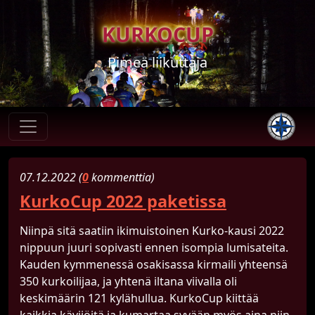
KURKOCUP
Pimeä liikuttaja
07.​12.​2022 (
0
kommenttia)
KurkoCup 2022 paketissa
Niinpä sitä saatiin ikimuistoinen Kurko-kausi 2022
nippuun juuri sopivasti ennen isompia lumisateita.
Kauden kymmenessä osakisassa kirmaili yhteensä
350 kurkoilijaa, ja yhtenä iltana viivalla oli
keskimäärin 121 kylähullua. KurkoCup kiittää