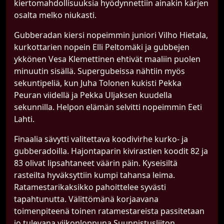
kiertomahdollisuuksia hyödynnettiin ainakin kärjen
osalta melko niukasti.
Gubberadan kiersi nopeimmin juniori Vilho Hietala,
kurkottarien nopein Elli Peltomäki ja gubbejen
ykkönen Vesa Klemettinen ehtivät maaliin puolen
minuutin sisällä. Supergubeissa nähtiin myös
sekuntipeliä, kun Juha Tolonen kukisti Pekka
Peuran viidellä ja Pekka Uljaksen kuudella
sekunnilla. Helpon elämän selvitti nopeimmin Eeti
Lahti.
Finaalia sävytti valitettava koodivirhe kurko- ja
gubberadoilla. Hajontaparin kivirastien koodit 82 ja
83 olivat lipsahtaneet väärin päin. Kyseisiltä
rasteilta hyväksyttiin kumpi tahansa leima.
Ratamestarikaksikko pahoittelee syvästi
tapahtunutta. Välittömänä korjaavana
toimenpiteenä toinen ratamestareista passitetaan
jo tulevana viikonloppuna Suunnistusliiton