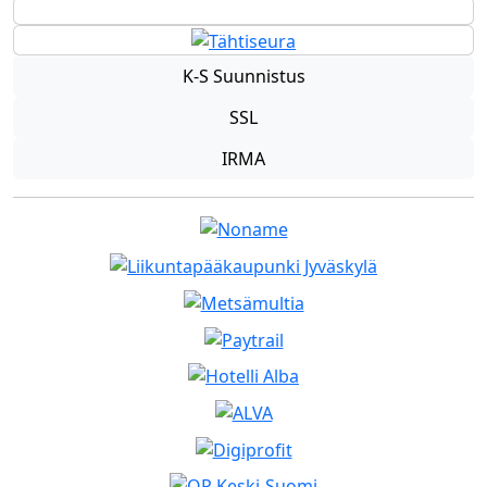
K-S Suun­nistus
SSL
IRMA