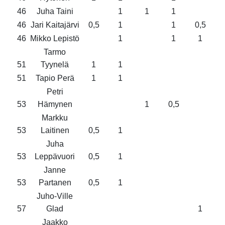
46
Juha Taini
1
1
1
46
Jari Kaitajärvi
0,5
1
1
0,5
46
Mikko Lepistö
1
1
1
Tarmo
51
Tyynelä
1
1
51
Tapio Perä
1
1
Petri
53
Hämynen
1
0,5
Markku
53
Laitinen
0,5
1
Juha
53
Leppävuori
0,5
1
Janne
53
Partanen
0,5
1
Juho-Ville
57
Glad
1
Jaakko