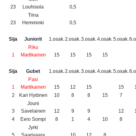
23
Louhisola
0,5
Tiina
23
Hemminki
0,5
Sija
Juniorit
1.osak.
2.osak.
3.osak.
4.osak.
5.osak.
6.o
Riku
1
Martikainen
15
15
15
15
Sija
Gubet
1.osak.
2.osak.
3.osak.
4.osak.
5.osak.
6.o
Pasi
1
Martikainen
15
12
15
15
2
Kari Hytönen
10
8
8
15
7
Jouni
3
Savelainen
12
9
9
12
4
Eero Sompi
8
1
4
10
8
Jyrki
5
Saarivaara
10
12
8