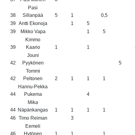
Pasi
38
Sillanpää
5
1
0,5
39
Antti Ekonoja
1
5
39
Mikko Vapa
1
5
Kimmo
39
Kaario
1
1
Jouni
42
Pyykönen
5
Tommi
42
Peltonen
2
1
1
1
Hannu-Pekka
44
Pukema
4
Mika
44
Näpänkangas
1
1
1
1
46
Timo Reiman
3
Eemeli
46
Hytönen
1
1
1