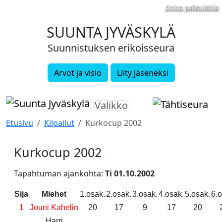
Anna palautetta
SUUNTA JYVÄSKYLÄ
Suunnistuksen erikoisseura
Arvot ja visio
Liity jäseneksi
Valikko
Etusivu
Kilpailut
Kurkocup 2002
Kurkocup 2002
Tapahtuman ajankohta:
Ti 01.10.2002­
Sija
Miehet
1.osak.
2.osak.
3.osak.
4.osak.
5.osak.
6.o
1
Jouni Kahelin
20
17
9
17
20
Harri