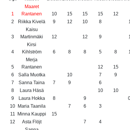
Maaret
1
Rantanen
10
15
15
15
12
2
Riikka Kivelä
9
12
10
8
Kaisu
3
Martinmäki
12
12
9
Kirsi
4
Kihlström
6
8
8
5
8
Merja
5
Rantanen
12
15
6
Salla Muotka
10
7
9
7
Sanna Taina
7
9
6
8
Laura Häsä
10
10
9
Laura Hokka
8
9
0
10
Maria Taanila
7
6
3
11
Minna Kauppi
15
12
Asta Flöjt
7
4
Sanna