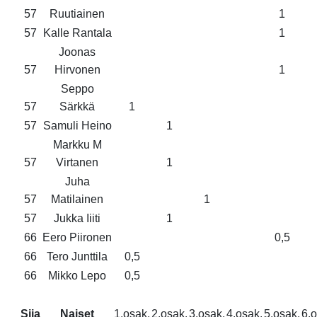
57
Ruutiainen
1
57
Kalle Rantala
1
Joonas
57
Hirvonen
1
Seppo
57
Särkkä
1
57
Samuli Heino
1
Markku M
57
Virtanen
1
Juha
57
Matilainen
1
57
Jukka Iiiti
1
66
Eero Piironen
0,5
66
Tero Junttila
0,5
66
Mikko Lepo
0,5
Sija
Naiset
1.osak.
2.osak.
3.osak.
4.osak.
5.osak.
6.o