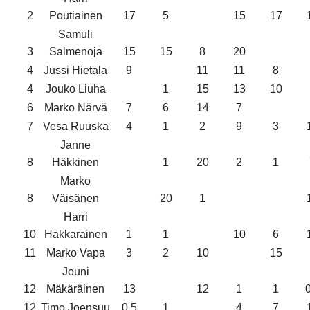
2
Poutiainen
17
5
15
17
Samuli
3
Salmenoja
15
15
8
20
4
Jussi Hietala
9
11
11
8
4
Jouko Liuha
1
15
13
10
6
Marko Närvä
7
6
14
7
7
Vesa Ruuska
4
1
2
9
3
Janne
8
Häkkinen
1
20
2
1
Marko
8
Väisänen
20
1
Harri
10
Hakkarainen
1
1
10
6
11
Marko Vapa
3
2
10
15
Jouni
12
Mäkäräinen
13
12
1
1
0
12
Timo Joensuu
0,5
1
4
7