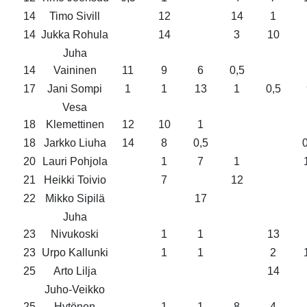
14
Timo Sivill
12
14
1
14
Jukka Rohula
14
3
10
Juha
14
Vaininen
11
9
6
0,5
17
Jani Sompi
1
1
13
1
0,5
Vesa
18
Klemettinen
12
10
1
18
Jarkko Liuha
14
8
0,5
0
20
Lauri Pohjola
1
7
1
21
Heikki Toivio
7
12
22
Mikko Sipilä
17
Juha
23
Nivukoski
1
1
13
23
Urpo Kallunki
1
1
2
25
Arto Lilja
14
Juho-Veikko
25
Hytönen
1
1
8
4