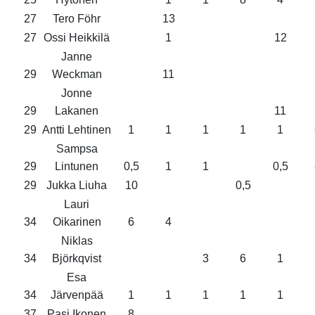
27
Tero Föhr
13
27
Ossi Heikkilä
1
12
Janne
29
Weckman
11
Jonne
29
Lakanen
11
29
Antti Lehtinen
1
1
1
1
1
Sampsa
29
Lintunen
0,5
1
1
0,5
29
Jukka Liuha
10
0,5
Lauri
34
Oikarinen
6
4
Niklas
34
Björkqvist
3
6
1
Esa
34
Järvenpää
1
1
1
1
1
37
Pasi Ikonen
8