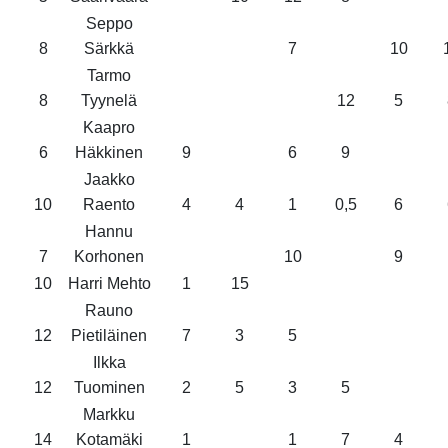
Seppo
8
Särkkä
7
10
Tarmo
8
Tyynelä
12
5
Kaapro
6
Häkkinen
9
6
9
Jaakko
10
Raento
4
4
1
0,5
6
Hannu
7
Korhonen
10
9
10
Harri Mehto
1
15
Rauno
12
Pietiläinen
7
3
5
Ilkka
12
Tuominen
2
5
3
5
Markku
14
Kotamäki
1
1
7
4