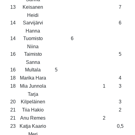
13
Keisanen
7
Heidi
14
Sarvijärvi
6
Hanna
14
Tuomisto
6
Niina
16
Taimisto
5
Sanna
16
Multala
5
18
Marika Hara
4
18
Mia Junnola
1
3
Tarja
20
Kilpeläinen
3
21
Tiia Hakio
2
21
Anu Remes
2
23
Katja Kaario
0,5
Meri