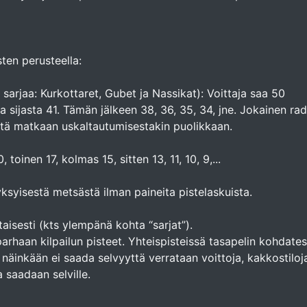
ten perusteella:
 sarjaa: Kurkottaret, Gubet ja Nassikat): Voittaja saa 50
ta sijasta 41. Tämän jälkeen 38, 36, 35, 34, jne. Jokainen ra
ästä matkaan uskaltautumisestakin puolikkaan.
toinen 17, kolmas 15, sitten 13, 11, 10, 9,...
ksyisestä metsästä ilman paineita pistelaskuista.
aisesti (kts ylempänä kohta “sarjat”).
arhaan kilpailun pisteet. Yhteispisteissä tasapelin kohdate
s näinkään ei saada selvyyttä verrataan voittoja, kakkostiloj
ja saadaan selville.