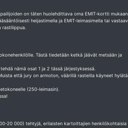
Kilpailijoiden on täten huolehdittava oma EMIT-kortti mukaan
äsääntöisesti heijastimella ja EMIT-leimasimella tai vastaav
 rastilippua.
ietokonehenkilölle. Tästä tiedetään ketkä jäävät metsään ja
 tehdä nämä osat 1 ja 2 tässä järjestyksessä.
 Muista että jury on armoton, väärillä rasteilla käyneet hylät
ietokoneelle (250-leimasin).
ssa!
0-20 000) tehtyjä, erilaisten kartoittajien henkilökohtaisia