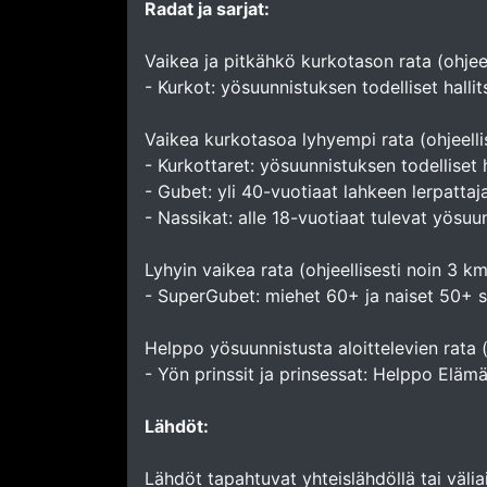
Radat ja sarjat:
Vaikea ja pitkähkö kurkotason rata (ohjee
- Kurkot: yösuunnistuksen todelliset hallits
Vaikea kurkotasoa lyhyempi rata (ohjeelli
- Kurkottaret: yösuunnistuksen todelliset ha
- Gubet: yli 40-vuotiaat lahkeen lerpatta
- Nassikat: alle 18-vuotiaat tulevat yösuun
Lyhyin vaikea rata (ohjeellisesti noin 3 k
- SuperGubet: miehet 60+ ja naiset 50+ se
Helppo yösuunnistusta aloittelevien rata (
- Yön prinssit ja prinsessat: Helppo Elämä -
Lähdöt:
Lähdöt tapahtuvat yhteislähdöllä tai välia