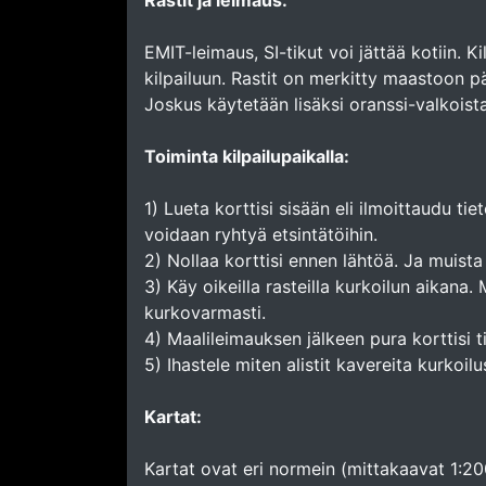
Rastit ja leimaus:
EMIT-leimaus, SI-tikut voi jättää kotiin. 
kilpailuun. Rastit on merkitty maastoon pä
Joskus käytetään lisäksi oranssi-valkoista
Toiminta kilpailupaikalla:
1) Lueta korttisi sisään eli ilmoittaudu t
voidaan ryhtyä etsintätöihin.
2) Nollaa korttisi ennen lähtöä. Ja muista
3) Käy oikeilla rasteilla kurkoilun aikana.
kurkovarmasti.
4) Maalileimauksen jälkeen pura korttisi t
5) Ihastele miten alistit kavereita kurkoilu
Kartat:
Kartat ovat eri normein (mittakaavat 1:200