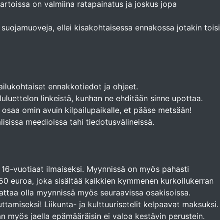
rtoissa on valmiina ratapainatus ja joskus jopa
suojamuoveja, ellei kisakohtaisessa ennakossa jotakin tois
pailukohtaiset ennakkotiedot ja ohjeet.
luluettelon linkeistä, kunhan ne ehditään sinne upottaa.
t osaa omin avuin kilpailupaikalle, et pääse metsään!
isissa meedioissa tahi tiedotusvälineissä.
e 16-vuotiaat ilmaiseksi. Myynnissä on myös pahasti
 50 euroa, joka sisältää kaikkien kymmenen kurkoilukerran
attaa olla myynnissä myös seuraavissa osakisoissa.
tamiseksi! Liikunta- ja kulttuurisetelit kelpaavat maksuksi.
an myös jaella epämääräisin ei valoa kestävin perustein.