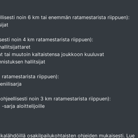
llisesti noin 6 km tai enemmän ratamestarista riippuen):
ijat
sesti noin 4 km ratamestarista riippuen):
llitsijattaret
jat tai muutoin kaltaistensa joukkoon kuuluvat
nistuksen hallitsijat
m ratamestarista riippuen):
niilisarja
ohjeellisesti noin 3 km ratamestarista riippuen):
sarja aloittelijoille
ikalähdöillä osakilpailukohtaisten ohjeiden mukaisesti. Lue