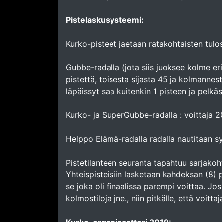
Pistelaskusysteemi:
Kurko-pisteet jaetaan ratakohtaisten tulos
Gubbe-radalla (jota siis juoksee kolme eri
pistettä, toisesta sijasta 45 ja kolmannes
läpäissyt saa kuitenkin 1 pisteen ja pelk
Kurko- ja SuperGubbe-radalla : voittaja 20, 
Helppo Elämä-radalla radalla nautitaan sy
Pistetilanteen seuranta tapahtuu sarjakoht
Yhteispisteisiin lasketaan kahdeksan (8) p
se joka oli finaalissa parempi voittaa. Jo
kolmostiloja jne., niin pitkälle, että voitta