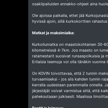
osakilpailuiden ennakko-ohjeet aina huole
Ole ajoissa paikalla, ettet jää Kurkojunas
hyvissä ajoin, sillä kurkokorttien rahastus
Matkat ja maksimiaika:
Kurkoilumatka on maastokohtainen 30-60mi
kilometreissä 4-7km. Jos maasto on lumen 
ratamestarit suosivat runsaspolkuisia ja m
Erilaisia teemoja voi olla tänäkin vuonna ta
On KOVIN toivottavaa, että 2 tunnin maksi
turvaamiseksi - jos siis kahden tunnin raja
kerralla uudestaan paremmalla onnella. Ja
järjestäjät voivat varmistua siitä, että kai
paheksutaaan julkisesti. Maalissa ilmoitta