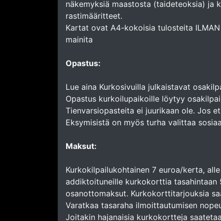
näkemyksiä maastosta (taideteoksia) ja ka
rastimääritteet.
Kartat ovat A4-kokoisia tulosteita ILMAN 
mainita
Opastus:
Lue aina Kurkosivuilla julkaistavat osakil
Opastus kurkoilupaikoille löytyy osakilpai
Tienvarsiopasteita ei juurikaan ole. Jos e
Eksymisistä on myös turha valittaa sosiaal
Maksut:
Kurkokilpailukohtainen 7 euroa/kerta, all
addiktoituneille kurkokorttia tasahintaan
osanottomaksut. Kurkokorttitarjouksia sa
Varatkaa tasaraha ilmoittautumisen nopeut
Joitakin hajanaisia kurkokortteja saateta