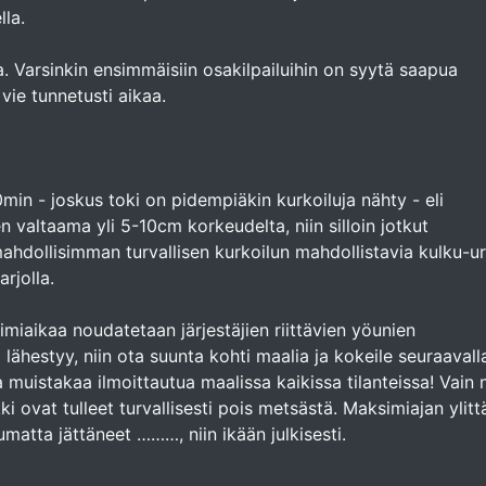
lla.
ta. Varsinkin ensimmäisiin osakilpailuihin on syytä saapua
 vie tunnetusti aikaa.
n - joskus toki on pidempiäkin kurkoiluja nähty - eli
valtaama yli 5-10cm korkeudelta, niin silloin jotkut
ahdollisimman turvallisen kurkoilun mahdollistavia kulku-ur
rjolla.
miaikaa noudatetaan järjestäjien riittävien yöunien
 lähestyy, niin ota suunta kohti maalia ja kokeile seuraavall
 muistakaa ilmoittautua maalissa kaikissa tilanteissa! Vain 
kki ovat tulleet turvallisesti pois metsästä. Maksimiajan ylittä
umatta jättäneet ………, niin ikään julkisesti.