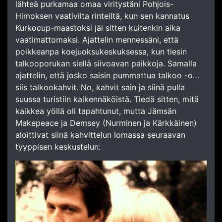
lähteä purkamaa omaa viritystäni Pohjois-
Himoksen vaativilta rinteiltä, kun sen kannatus
Kurkocup-maastoksi jäi sitten kuitenkin aika
vaatimattomaksi. Ajattelin mennessäni, että
poikkeanpa koejuoksukeskuksessa, kun tiesin
talkooporukan siellä siivoavan paikkoja. Samalla
ajattelin, että josko saisin pummattua talkoo -o…
siis talkookahvit. No, kahvit sain ja siinä pulla
suussa turistiin kaikennäköistä. Tiedä sitten, mitä
kaikkea yöllä oli tapahtunut, mutta Jämsän
Makepeace ja Demsey (Nurminen ja Kärkkäinen)
aloittivat siinä kahvittelun lomassa seuraavan
tyyppisen keskustelun: