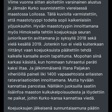
Viime vuonna sitten aloitettiin varsinainen alustus
ja Jämsän Kurko suunnistettiin viereisessä
maastossa Loilossa. Tällä kuviolla varmistettiin,
että maastotyyppi todella sopii kaikenlaisiin
yöjuoksuihin. Hyvän maastotyypin innoittamana
myös Himoksella tehtiin koejuoksuja seuran
juniorikaartin avittamana jo syksyllä 2018 sekä
vielä kesällä 2019. Jotenkin tuo ei vielä kuitenkaan
riittänyt vaan koejuoksuista päätettiin tehdä
kaikelle kansalle avoin tapahtuma. Mopohan siinä
karkasi käsistä, kun hommaan tuhraantui peräti
kaksi iltaa. Ja jälkimmäisenä iltana Paljakan
viheriöillä paineli liki 1400 vapaaehtoista erilaisten
ratavariaatioiden innoittamana. Mutta hyvään
kannattaa panostaa. Näilläkin juoksuilla saatiin
lisäinfoa maaston kulkukelpoisuudesta ja löydettiin
ne paikat, joihin Kurko-kansa kannattaa viedä.
Koejuoksujen jälkeisenä sunnuntaiaamuna päätin