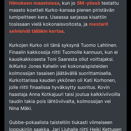
Himoksen maastoissa
, kun jo
SM-yössä
testattu
maasto koetteli Kurko-kansaa pienen piristävän
lumipeitteen kera. Useassa sarjassa kisattiin
tosissaan vielä kokonaisvoitosta, ja
mestarit
selvisivät tälläkin kertaa
.
Kurkojen Kurko oli tänä syksynä Tuomo Lahtinen.
Finaalin kakkossija riitti Tuomolle kannuun, kun ei
kausikakkosesta Toni Saaresta ollut voittajaksi.
IkiKurko Jones Kahelin vei kokonaispisteiden
kolmossijan tasaisen jäätävällä suorittamisella.
Kurkottarissa kauden ykkönen oli Kati Korhonen,
jolle riitti finaalissa hyväksytty suoritus. Kovin
haastaja Anna Kotkajuuri taisi joutua kalkkiviivoilla
taudin takia pois lähtöviivalta, kolmossijan vei
Nina Mäki.
Gubbe-pokaalista taisteltiin tiukasti viimeiseen
loppukiriin saakka. Jari Liuhalle riitti Heiki Kettusen