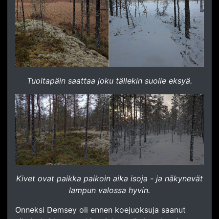
Tuoltapäin saattaa joku tällekin suolle eksyä.
Kivet ovat paikka paikoin aika isoja - ja näkynevät
lampun valossa hyvin.
Onneksi Demsey oli ennen koejuoksuja saanut