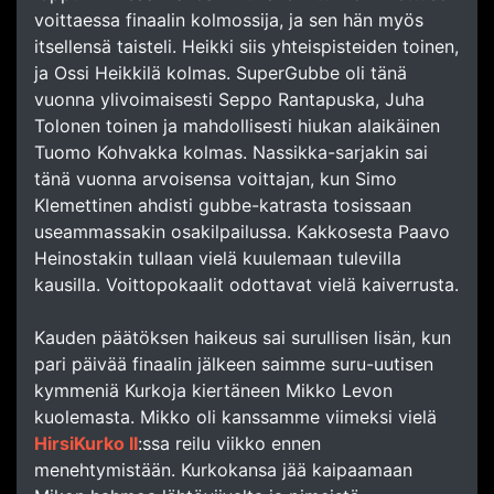
voittaessa finaalin kolmossija, ja sen hän myös
itsellensä taisteli. Heikki siis yhteispisteiden toinen,
ja Ossi Heikkilä kolmas. SuperGubbe oli tänä
vuonna ylivoimaisesti Seppo Rantapuska, Juha
Tolonen toinen ja mahdollisesti hiukan alaikäinen
Tuomo Kohvakka kolmas. Nassikka-sarjakin sai
tänä vuonna arvoisensa voittajan, kun Simo
Klemettinen ahdisti gubbe-katrasta tosissaan
useammassakin osakilpailussa. Kakkosesta Paavo
Heinostakin tullaan vielä kuulemaan tulevilla
kausilla. Voittopokaalit odottavat vielä kaiverrusta.
Kauden päätöksen haikeus sai surullisen lisän, kun
pari päivää finaalin jälkeen saimme suru-uutisen
kymmeniä Kurkoja kiertäneen Mikko Levon
kuolemasta. Mikko oli kanssamme viimeksi vielä
HirsiKurko II
:ssa reilu viikko ennen
menehtymistään. Kurkokansa jää kaipaamaan