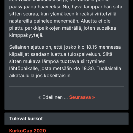
pääsy jäädä haaveeksi. No, hyvä lämppärihän siitä
sitten seuraa, kun ylämäkeen kireäksi viritetyillä
nastareilla painelee menemään. Aluetta ei ole
pilattu parkkipaikkojen määrällä, joten suosikaa
kimppakyytejä.
Sellainen ajatus on, että josko klo 18.15 mennessä
kilpailijat saadaan luettua tulospalveluun. Siitä
sitten mukava lämpöä tuottava siirtyminen
lähtöpaikalle, josta metsään klo 18.30. Tuollaisella
aikataululla jos kokeiltaisiin.
« Edellinen
...
Seuraava »
Tulevat kurkot
KurkoCup 2020