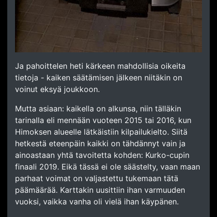
Ja pahoittelen heti kärkeen mahdollisia oikeita
tietoja - kaiken säätämisen jälkeen niitäkin on
voinut eksyä joukkoon.
Mutta asiaan: kaikella on alkunsa, niin tälläkin
tarinalla eli mennään vuoteen 2015 tai 2016, kun
Himoksen alueelle lätkäistiin kilpailukielto. Siitä
hetkestä eteenpäin kaikki on tähdännyt vain ja
ainoastaan yhtä tavoitetta kohden: Kurko-cupin
finaali 2019. Eikä tässä ei ole säästelty, vaan maan
parhaat voimat on valjastettu tukemaan tätä
päämäärää. Karttakin uusittiin ihan varmuuden
vuoksi, vaikka vanha oli vielä ihan käypänen.