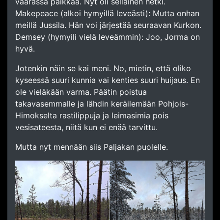
väärässä paikkaa. Nyt oli sellainen hetki.
Makepeace (alkoi hymyillä leveästi): Mutta onhan
meillä Jussila. Hän voi järjestää seuraavan Kurkon.
Demsey (hymyili vielä leveämmin): Joo, Jorma on
hyvä.
Jotenkin näin se kai meni. No, mietin, että oliko
kyseessä suuri kunnia vai kenties suuri huijaus. En
ole vieläkään varma. Päätin poistua
takavasemmalle ja lähdin keräilemään Pohjois-
Himokselta rastilippuja ja leimasimia pois
vesisateesta, niitä kun ei enää tarvittu.
Mutta nyt mennään siis Paljakan puolelle.