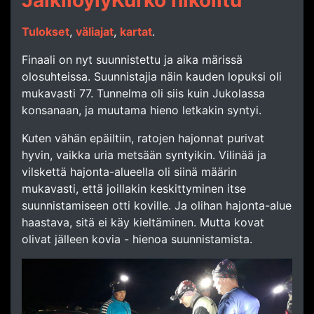
JälkilöylyKurko hikoiltu
Tulokset
,
väliajat
,
kartat
.
Finaali on nyt suunnistettu ja aika märissä
olosuhteissa. Suunnistajia näin kauden lopuksi oli
mukavasti 77. Tunnelma oli siis kuin Jukolassa
konsanaan, ja muutama hieno letkakin syntyi.
Kuten vähän epäiltiin, ratojen hajonnat purivat
hyvin, vaikka uria metsään syntyikin. Vilinää ja
vilskettä hajonta-alueella oli siinä määrin
mukavasti, että joillakin keskittyminen itse
suunnistamiseen otti koville. Ja olihan hajonta-alue
haastava, sitä ei käy kieltäminen. Mutta kovat
olivat jälleen kovia - hienoa suunnistamista.