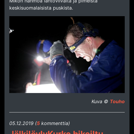
Mikon hahmoa lähtöviivalta ja pimeistä
keskisuomalaisista puskista.
Kuva ©
Touho
05.​12.​2019 (
5
kommenttia)