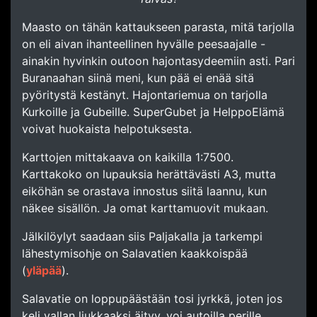
Maasto on tähän kattaukseen parasta, mitä tarjolla
on eli aivan ihanteellinen hyvälle peesaajalle -
ainakin hyvinkin outoon hajontasydeemiin asti. Pari
Buranaahan siinä meni, kun pää ei enää sitä
pyöritystä kestänyt. Hajontariemua on tarjolla
Kurkoille ja Gubeille. SuperGubet ja HelppoElämä
voivat huokaista helpotuksesta.
Karttojen mittakaava on kaikilla 1:7500.
Karttakoko on lupauksia herättävästi A3, mutta
eiköhän se orastava innostus siitä laannu, kun
näkee sisällön. Ja omat karttamuovit mukaan.
Jälkilöylyt saadaan siis Paljakalla ja tarkempi
lähestymisohje on Salavatien kaakkoispää
(
yläpää
).
Salavatie on loppupäästään tosi jyrkkä, joten jos
keli vallan liukkaaksi äityy, voi autoilla perille