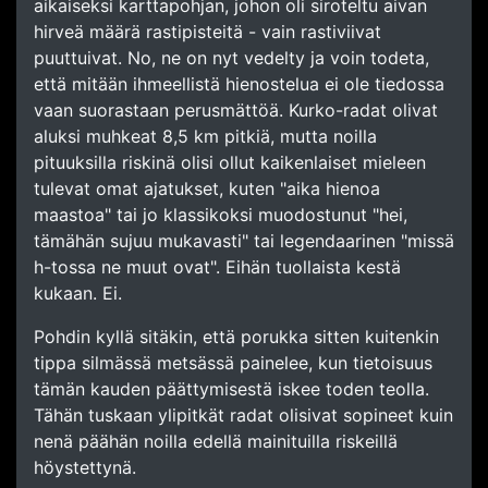
aikaiseksi karttapohjan, johon oli siroteltu aivan
hirveä määrä rastipisteitä - vain rastiviivat
puuttuivat. No, ne on nyt vedelty ja voin todeta,
että mitään ihmeellistä hienostelua ei ole tiedossa
vaan suorastaan perusmättöä. Kurko-radat olivat
aluksi muhkeat 8,5 km pitkiä, mutta noilla
pituuksilla riskinä olisi ollut kaikenlaiset mieleen
tulevat omat ajatukset, kuten "aika hienoa
maastoa" tai jo klassikoksi muodostunut "hei,
tämähän sujuu mukavasti" tai legendaarinen "missä
h-tossa ne muut ovat". Eihän tuollaista kestä
kukaan. Ei.
Pohdin kyllä sitäkin, että porukka sitten kuitenkin
tippa silmässä metsässä painelee, kun tietoisuus
tämän kauden päättymisestä iskee toden teolla.
Tähän tuskaan ylipitkät radat olisivat sopineet kuin
nenä päähän noilla edellä mainituilla riskeillä
höystettynä.