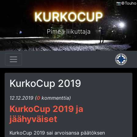
📷©Touho
KURKOCUP
Pimeä liikuttaja
KurkoCup 2019
12.​12.​2019 (
0
kommenttia)
KurkoCup 2019 ja
jäähyväiset
KurkoCup 2019 sai arvoisansa päätöksen