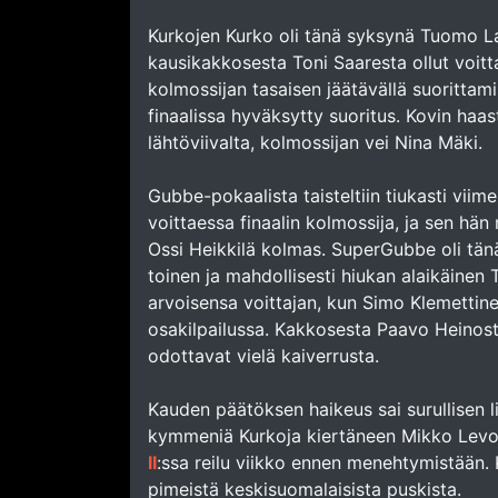
Kurkojen Kurko oli tänä syksynä Tuomo Lah
kausikakkosesta Toni Saaresta ollut voitt
kolmossijan tasaisen jäätävällä suorittamis
finaalissa hyväksytty suoritus. Kovin haast
lähtöviivalta, kolmossijan vei Nina Mäki.
Gubbe-pokaalista taisteltiin tiukasti viimei
voittaessa finaalin kolmossija, ja sen hän m
Ossi Heikkilä kolmas. SuperGubbe oli tä
toinen ja mahdollisesti hiukan alaikäine
arvoisensa voittajan, kun Simo Klemetti
osakilpailussa. Kakkosesta Paavo Heinostak
odottavat vielä kaiverrusta.
Kauden päätöksen haikeus sai surullisen l
kymmeniä Kurkoja kiertäneen Mikko Levo
II
:ssa reilu viikko ennen menehtymistään.
pimeistä keskisuomalaisista puskista.