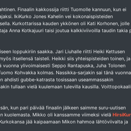
tinen. Finaalin kakkossija riitti Tuomolle kannuun, kun ei
ajaksi. IkiKurko Jones Kahelin vei kokonaispisteiden
ella. Kurkottarissa kauden ykkönen oli Kati Korhonen, jolle r
aja Anna Kotkajuuri taisi joutua kalkkiviivoilla taudin takia 
seen loppukiriin saakka. Jari Liuhalle riitti Heiki Kettusen
yös itsellensä taisteli. Heikki siis yhteispisteiden toinen, ja
nä vuonna ylivoimaisesti Seppo Rantapuska, Juha Tolonen
n Tuomo Kohvakka kolmas. Nassikka-sarjakin sai tänä vuonna
nen ahdisti gubbe-katrasta tosissaan useammassakin
in tullaan vielä kuulemaan tulevilla kausilla. Voittopokaali
isän, kun pari päivää finaalin jälkeen saimme suru-uutisen
n kuolemasta. Mikko oli kanssamme viimeksi vielä
HirsiKu
 Kurkokansa jää kaipaamaan Mikon hahmoa lähtöviivalta ja