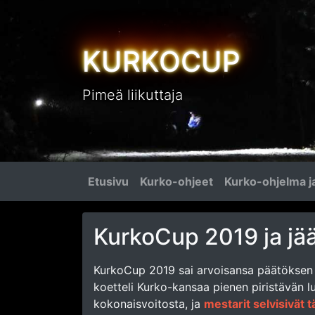
KURKOCUP
Pimeä liikuttaja
Etusivu
Kurko-ohjeet
Kurko-ohjelma ja
KurkoCup 2019 ja jä
KurkoCup 2019 sai arvoisansa päätökse
koetteli Kurko-kansaa pienen piristävän lu
kokonaisvoitosta, ja
mestarit selvisivät t