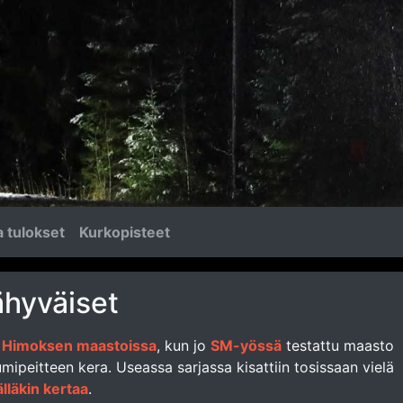
 tulokset
Kurkopisteet
ähyväiset
n
Himoksen maastoissa
, kun jo
SM-yössä
testattu maasto
mipeitteen kera. Useassa sarjassa kisattiin tosissaan vielä
älläkin kertaa
.