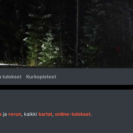
 tulokset
Kurkopisteet
a
ja
rerun
, kaikki
kartat
,
online-tulokset
.