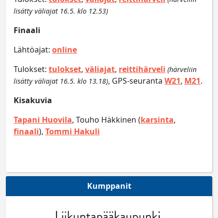
lisätty väliajat 16.5. klo 12.53)
Finaali
Lähtöajat:
online
Tulokset:
tulokset
,
väliajat
,
reittihärveli
(härveliin
, GPS-seuranta
W21
,
M21
.
lisätty väliajat 16.5. klo 13.18)
Kisakuvia
Tapani Huovila
, Touho Häkkinen (
karsinta
,
finaali
),
Tommi Hakuli
Kumppanit