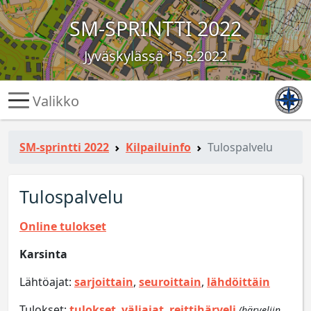
SM-SPRINTTI
2022
Jyväskylässä 15.5.2022
Valikko
SM-sprintti 2022
Kilpailuinfo
Tulospalvelu
Tulospalvelu
Online tulokset
Karsinta
Lähtöajat:
sarjoittain
,
seuroittain
,
lähdöittäin
Tulokset:
tulokset
,
väliajat
,
reittihärveli
(härveliin