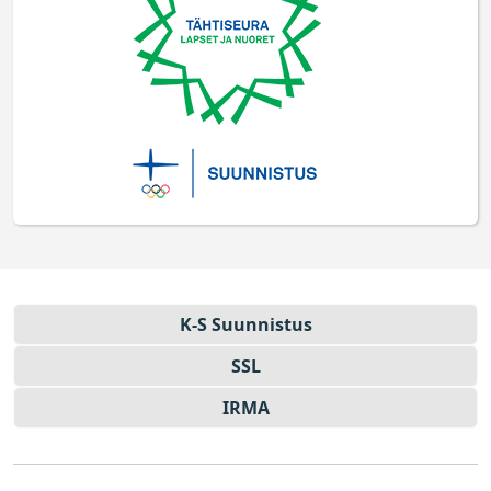
K-S Suun­nistus
SSL
IRMA