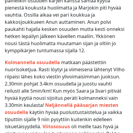
painelikin osuuden kärjen kanssa samaa kyytiä
pienestä koukusta huolimatta ja Marjokin piti hyvää
vauhtia. Ossilla aikaa vei pari koukkua ja
kakkosjoukkueen Anun auttaminen. Anun polvi
paukahti hajalla kesken osuuden mutta kesti onneksi
hetken lepäilyn jälkeen kävellen maaliin. Ykkönen
nousi tästä huolimatta muutaman sijan ja oltiin jo
kymppikärjen tuntumassa sijalla 12.
Kolmannella osuudella
matkaan päästettiin
nuorisoketjua. Rasti löytyi ja viimeisenä lähtenyt Vilho
riipaisi lähes koko viestin ylivoimaisimman juoksun.
2.30min pohjat 3.4km osuudella ja juostu vauhti
reilusti alle 5min/km! Kun myös Saara ja Iivari pitivät
hyvää kyytiä nousi sijoitus peräti kolmanneksi vain
3.30min keulasta!
Neljännellä pääsarjan miesten
osuudella
käytiin hyvää puolustustaistelua ja vaikka
tiputtiin sijalle 9 niin pysyttiin kuitenkin edelleen
iskuetäisyydellä.
Viitososuus
oli meille taas hyvä ja