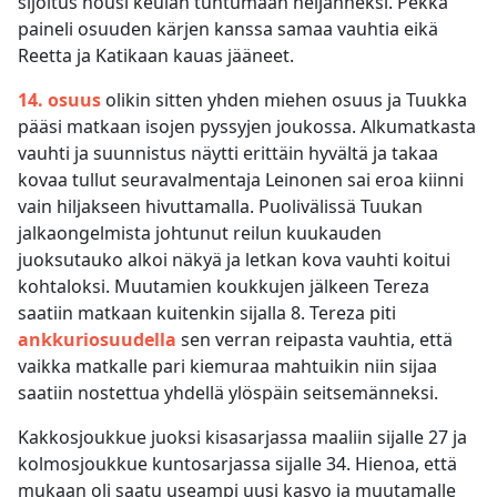
sijoitus nousi keulan tuntumaan neljänneksi. Pekka
paineli osuuden kärjen kanssa samaa vauhtia eikä
Reetta ja Katikaan kauas jääneet.
14. osuus
olikin sitten yhden miehen osuus ja Tuukka
pääsi matkaan isojen pyssyjen joukossa. Alkumatkasta
vauhti ja suunnistus näytti erittäin hyvältä ja takaa
kovaa tullut seuravalmentaja Leinonen sai eroa kiinni
vain hiljakseen hivuttamalla. Puolivälissä Tuukan
jalkaongelmista johtunut reilun kuukauden
juoksutauko alkoi näkyä ja letkan kova vauhti koitui
kohtaloksi. Muutamien koukkujen jälkeen Tereza
saatiin matkaan kuitenkin sijalla 8. Tereza piti
ankkuriosuudella
sen verran reipasta vauhtia, että
vaikka matkalle pari kiemuraa mahtuikin niin sijaa
saatiin nostettua yhdellä ylöspäin seitsemänneksi.
Kakkosjoukkue juoksi kisasarjassa maaliin sijalle 27 ja
kolmosjoukkue kuntosarjassa sijalle 34. Hienoa, että
mukaan oli saatu useampi uusi kasvo ja muutamalle