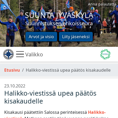
Anna palautetta
SUUNTA JYVÄSKYLÄ
Suunnistuksen erikoisseura
Arvot ja visio
Liity jäseneksi
Valikko
Etusivu
Halikko-viestissä upea päätös kisakaudelle
23.10.2022
Halikko-viestissä upea päätös
kisakaudelle
Kisakausi päätettiin Salossa perinteisessä
Halikko-