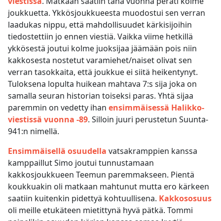
viestissä
. Matkaan saatiin tänä vuonna peräti kolme
joukkuetta. Ykkösjoukkueesta muodostui sen verran
laadukas nippu, että mahdollisuudet kärkisijoihin
tiedostettiin jo ennen viestiä. Vaikka viime hetkillä
ykkösestä joutui kolme juoksijaa jäämään pois niin
kakkosesta nostetut varamiehet/naiset olivat sen
verran tasokkaita, että joukkue ei siitä heikentynyt.
Tuloksena lopulta huikean mahtava 7:s sija joka on
samalla seuran historian toiseksi paras. Yhtä sijaa
paremmin on vedetty ihan
ensimmäisessä Halikko-
viestissä vuonna -89
. Silloin juuri perustetun Suunta-
941:n nimellä.
Ensimmäisellä osuudella
vatsakramppien kanssa
kamppaillut Simo joutui tunnustamaan
kakkosjoukkueen Teemun paremmakseen. Pientä
koukkuakin oli matkaan mahtunut mutta ero kärkeen
saatiin kuitenkin pidettyä kohtuullisena.
Kakkososuus
oli meille etukäteen mietittynä hyvä pätkä. Tommi