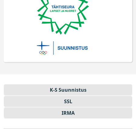
K-S Suun­nistus
SSL
IRMA