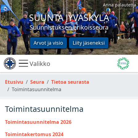
Anna palautetta
SUUNTA JYVÄSKYLÄ
Suunnistuksen erikoisseura
Arvot ja visio
Liity jäseneksi
Valikko
Etusivu
Seura
Tietoa seurasta
Toimintasuunnitelma
Toimintasuunnitelma
Toimintasuunnitelma 2026
Toimintakertomus 2024