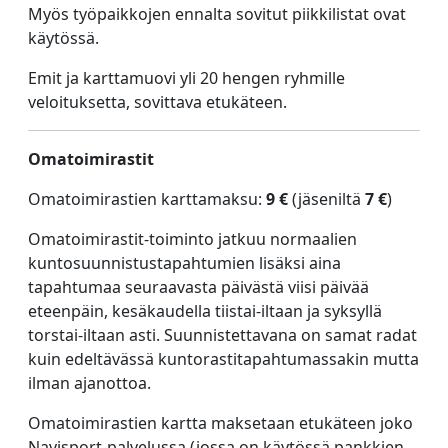
Myös työpaikkojen ennalta sovitut piikkilistat ovat
käytössä.
Emit ja karttamuovi yli 20 hengen ryhmille
veloituksetta, sovittava etukäteen.
Omatoimirastit
Omatoimirastien karttamaksu:
9 €
(jäseniltä
7 €
)
Omatoimirastit-toiminto jatkuu normaalien
kuntosuunnistustapahtumien lisäksi aina
tapahtumaa seuraavasta päivästä viisi päivää
eteenpäin, kesäkaudella tiistai-iltaan ja syksyllä
torstai-iltaan asti. Suunnistettavana on samat radat
kuin edeltävässä kuntorastitapahtumassakin mutta
ilman ajanottoa.
Omatoimirastien kartta maksetaan etukäteen joko
Navisport-palvelussa (jossa on käytössä pankkien