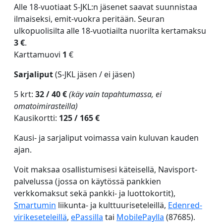
Alle 18-vuotiaat S-JKL:n jäsenet saavat suunnistaa
ilmaiseksi, emit-vuokra peritään. Seuran
ulkopuolisilta alle 18-vuotiailta nuorilta kertamaksu
3 €
.
Karttamuovi
1
€
Sarjaliput
(S-JKL jäsen / ei jäsen)
5 krt:
32 / 40 €
(käy vain tapahtumassa, ei
omatoimirasteilla)
Kausikortti:
125 / 165 €
Kausi- ja sarjaliput voimassa vain kuluvan kauden
ajan.
Voit maksaa osallistumisesi käteisellä, Navisport-
palvelussa (jossa on käytössä pankkien
verkkomaksut sekä pankki- ja luottokortit),
Smartumin
liikunta- ja kulttuuriseteleillä,
Edenred-
virikeseteleillä
,
ePassilla
tai
MobilePaylla
(87685).