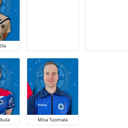
tila
lkula
Misa Tuomala