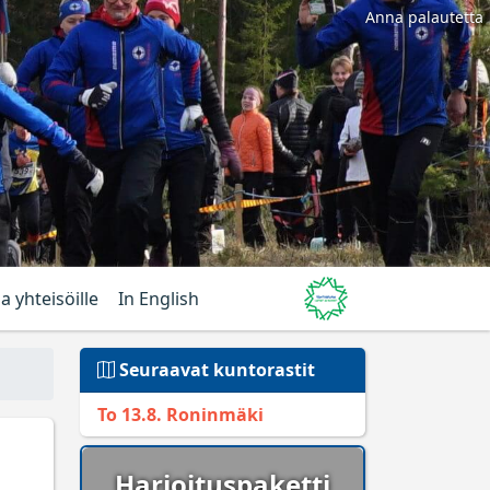
Anna palautetta
ja yhteisöille
In English
Seuraavat kuntorastit
To 13.8. Roninmäki
Harjoituspaketti