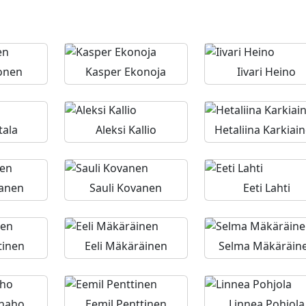
onen
Kasper Ekonoja
Iivari Heino
tala
Aleksi Kallio
Hetaliina Karkiai
vanen
Sauli Kovanen
Eeti Lahti
tinen
Eeli Mäkäräinen
Selma Mäkäräin
inaho
Eemil Penttinen
Linnea Pohjola