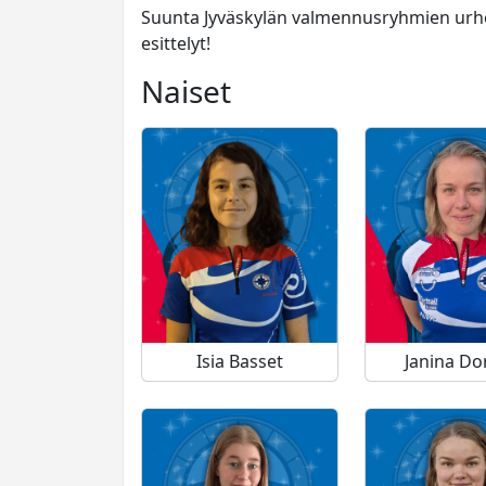
Suunta Jyväskylän valmennusryhmien urhei
esittelyt!
Naiset
Isia Basset
Janina Do