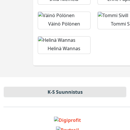
Väinö Pölönen
Tommi Si
Helinä Wannas
K-S Suun­nistus