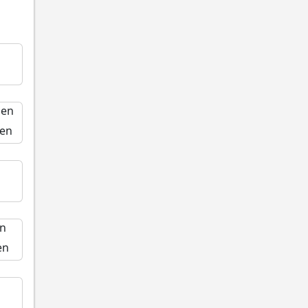
nen
en