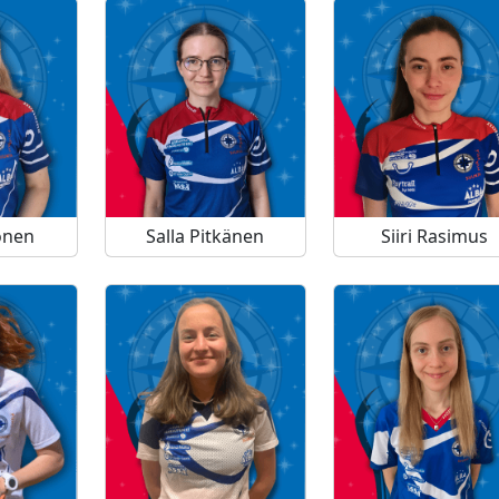
tonen
Salla Pitkänen
Siiri Rasimus