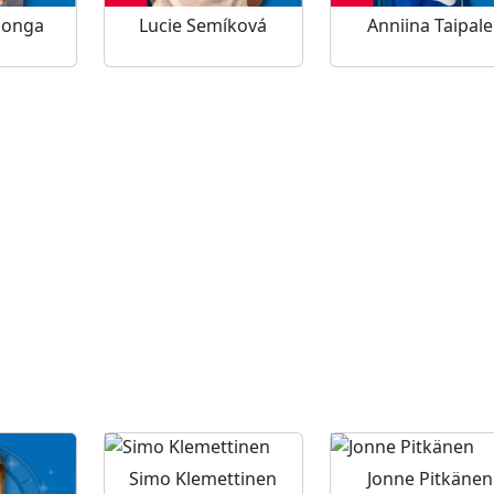
longa
Lucie Semíková
Anniina Taipale
l
Simo Klemettinen
Jonne Pitkänen