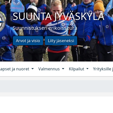
SUUNTA JYVÄSKYLÄ
Suunnistuksen erikoisseura
Arvot ja visio
Liity jäseneksi
Lapset ja nuoret
Valmennus
Kilpailut
Yrityksille 