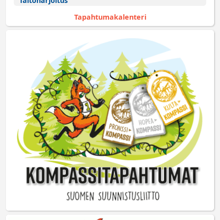
Taitoharjoitus
Tapahtumakalenteri