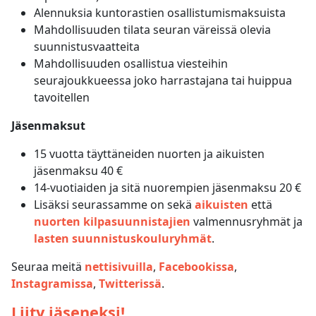
Alennuksia kuntorastien osallistumismaksuista
Mahdollisuuden tilata seuran väreissä olevia
suunnistusvaatteita
Mahdollisuuden osallistua viesteihin
seurajoukkueessa joko harrastajana tai huippua
tavoitellen
Jäsenmaksut
15 vuotta täyttäneiden nuorten ja aikuisten
jäsenmaksu 40 €
14-vuotiaiden ja sitä nuorempien jäsenmaksu 20 €
Lisäksi seurassamme on sekä
aikuisten
että
nuorten kilpasuunnistajien
valmennusryhmät ja
lasten suunnistuskouluryhmät
.
Seuraa meitä
nettisivuilla
,
Facebookissa
,
Instagramissa
,
Twitterissä
.
Liity jäseneksi!