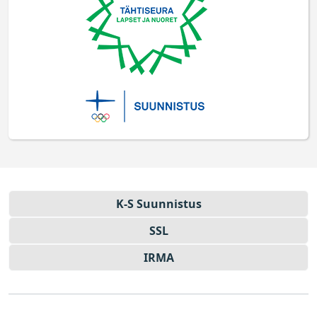
K-S Suun­nistus
SSL
IRMA