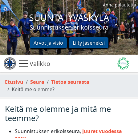
Anna palautetta
SUUNTA JYVÄSKYLÄ
Suunnistuksen erikoisseura
Arvot ja visio
Liity jäseneksi
Valikko
Etusivu
Seura
Tietoa seurasta
Keitä me olemme?
Keitä me olemme ja mitä me
teemme?
Suunnistuksen erikoisseura,
juuret vuodessa