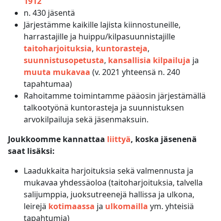
1912
n. 430 jäsentä
Järjestämme kaikille lajista kiinnostuneille,
harrastajille ja huippu/kilpasuunnistajille
taitoharjoituksia
,
kuntorasteja
,
suunnistusopetusta
,
kansallisia kilpailuja
ja
muuta mukavaa
(v. 2021 yhteensä n. 240
tapahtumaa)
Rahoitamme toimintamme pääosin järjestämällä
talkootyönä kuntorasteja ja suunnistuksen
arvokilpailuja sekä jäsenmaksuin.
Joukkoomme kannattaa
liittyä
, koska jäsenenä
saat lisäksi:
Laadukkaita harjoituksia sekä valmennusta ja
mukavaa yhdessäoloa (taitoharjoituksia, talvella
salijumppia, juoksutreenejä hallissa ja ulkona,
leirejä
kotimaassa
ja
ulkomailla
ym. yhteisiä
tapahtumia)