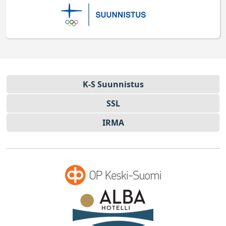
K-S Suun­nistus
SSL
IRMA