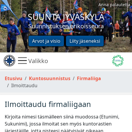
Anna palautetta
SUUNTA JYVÄSKYLÄ
Suunnistuksen erikoisseura
Arvot ja visio
Liity jäseneksi
Valikko
Etusivu
Kuntosuunnistus
Firmaliiga
Ilmoittaudu
Ilmoittaudu firmaliigaan
Kirjoita nimesi täsmälleen siinä muodossa (Etunimi,
Sukunimi), jossa ilmoitat sen myös kuntorastien
järjestäjille, jotta pisteesi päätyisivät oikeaan