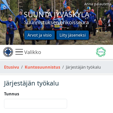
Anna palautetta
SUUNTA JYVÄSKYLÄ
Suunnistuksen erikoisseura
Arvot ja visio
Liity jäseneksi
Valikko
Etusivu
Kuntosuunnistus
Järjestäjän työkalu
Järjestäjän työkalu
Tunnus