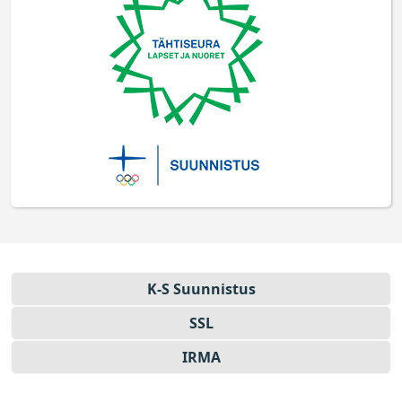
K-S Suun­nistus
SSL
IRMA