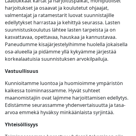
Laadukkaat kartat ja harjoituspaikat, monipuoliset
harjoitukset ja osaavat ja koulutetut ohjaajat,
valmentajat ja ratamestarit luovat suunnistajille
edellytykset harrastaa ja kehittyä seurassa. Lasten
suunnistuskoulutus lähtee lasten tarpeista ja on
kasvattavaa, opettavaa, hauskaa ja kannustavaa.
Paneudumme kisajärjestelyihimme huolella jokaisella
osa-alueella ja pidämme yllä kykyämme järjestää
korkealaatuisia suunnistuksen arvokilpailuja.
Vastuullisuus
Kunnioitamme luontoa ja huomioimme ympäristön
kaikessa toiminnassamme. Hyvät suhteet
maanomistajiin ovat lajimme harjoittamisen edellytys.
Edistämme seurassamme yhdenvertaisuutta ja tasa-
arvoa emmekä hyväksy minkäänlaista syrjintää.
Yhteisöllisyys