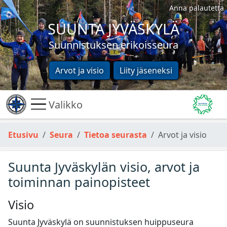
Anna palautetta
SUUNTA JYVÄSKYLÄ
Suunnistuksen erikoisseura
Arvot ja visio
Liity jäseneksi
Valikko
Etusivu
Seura
Tietoa seurasta
Arvot ja visio
Suunta Jyväskylän visio, arvot ja
toiminnan painopisteet
Visio
Suunta Jyväskylä on suunnistuksen huippuseura