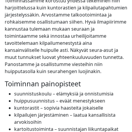
Toiminnassamme korostuu yhdessä tekeminen niin
harjoittelussa kuin kuntorastien ja kilpailutapahtumien
järjestelyssäkin. Arvostamme talkootoimintaa ja
rohkaisemme osallistumaan siihen. Hyvä ilmapiirimme
kannustaa tulemaan mukaan seuraan ja
toimintaamme sekä innostaa urheilijoitamme
tavoittelemaan kilpailumenestystä aina
kansainväliselle huipulle asti. Näkyvät seura-asut ja
muut tunnukset luovat yhteenkuuluvuuden tunnetta.
Panostamme ja osallistumme viesteihin niin
huipputasolla kuin seurahengen luojinakin.
Toiminnan painopisteet
suunnistuskoulu – elämyksiä ja onnistumisia
huippusuunnistus – eväät menestykseen
kuntorastit – sopivia haasteita jokaiselle
kilpailujen järjestäminen – laatua kansallisista
arvokisoihin
kartoitustoiminta – suunnistajan liikuntapaikat