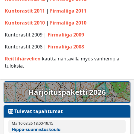
Kuntorastit 2011
|
Firmaliiga 2011
Kuntorastit 2010
|
Firmaliiga 2010
Kuntorastit 2009 |
Firmaliiga 2009
Kuntorastit 2008 |
Firmaliiga 2008
Reittihärvelien
kautta nähtävillä myös vanhempia
tuloksia.
Harjoituspaketti 2026
Tulevat tapahtumat
Ma 10.08.26 18:00­-19:15
Hippo-suunnistuskoulu