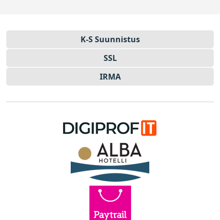
K-S Suun­nistus
SSL
IRMA