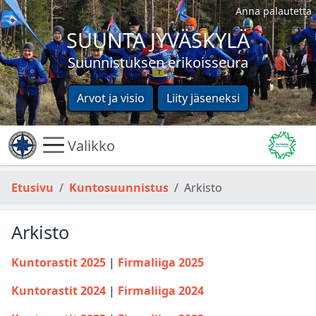
Anna palautetta
SUUNTA JYVÄSKYLÄ
Suunnistuksen erikoisseura
Arvot ja visio
Liity jäseneksi
Valikko
Etusivu
Kuntosuunnistus
Arkisto
Arkisto
Kuntorastit 2025
|
Firmaliiga 2025
Kuntorastit 2024
|
Firmaliiga 2024