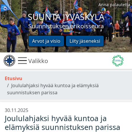
Anna palautetta
SUUNTA JYVÄSKYLÄ
Suunnistuksen erikoisseura
Arvot ja visio
Liity jäseneksi
Valikko
Etusivu
Joululahjaksi hyvää kuntoa ja elämyksiä
suunnistuksen parissa
30.11.2025
Joululahjaksi hyvää kuntoa ja
elämyksiä suunnistuksen parissa