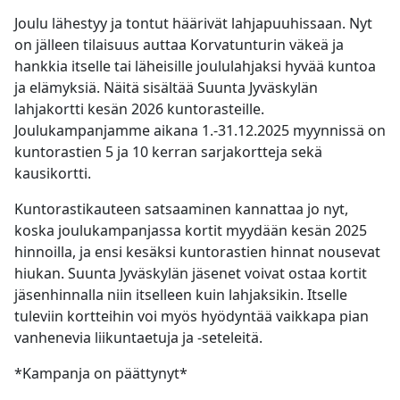
Joulu lähestyy ja tontut häärivät lahjapuuhissaan. Nyt
on jälleen tilaisuus auttaa Korvatunturin väkeä ja
hankkia itselle tai läheisille joululahjaksi hyvää kuntoa
ja elämyksiä. Näitä sisältää Suunta Jyväskylän
lahjakortti kesän 2026 kuntorasteille.
Joulukampanjamme aikana 1.-31.12.2025 myynnissä on
kuntorastien 5 ja 10 kerran sarjakortteja sekä
kausikortti.
Kuntorastikauteen satsaaminen kannattaa jo nyt,
koska joulukampanjassa kortit myydään kesän 2025
hinnoilla, ja ensi kesäksi kuntorastien hinnat nousevat
hiukan. Suunta Jyväskylän jäsenet voivat ostaa kortit
jäsenhinnalla niin itselleen kuin lahjaksikin. Itselle
tuleviin kortteihin voi myös hyödyntää vaikkapa pian
vanhenevia liikuntaetuja ja -seteleitä.
*Kampanja on päättynyt*