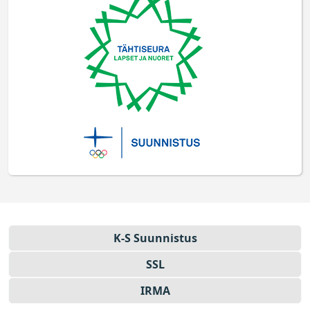
K-S Suun­nistus
SSL
IRMA