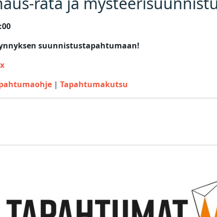
imaus-rata ja mysteerisuunnist
00­
 kynnyksen suunnistustapahtumaan!
ox
pahtumaohje
|
Tapahtumakutsu