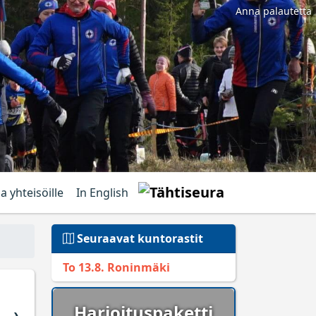
Anna palautetta
ja yhteisöille
In English
Seuraavat kuntorastit
To 13.8. Roninmäki
Harjoituspaketti