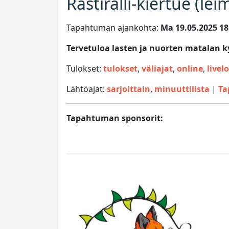
Rastiralli-kiertue (le
Tapahtuman ajankohta:
Ma 19.05.2025 18:
Tervetuloa lasten ja nuorten matalan
Tulokset:
tulokset
,
väliajat
,
online
,
livel
Lähtöajat:
sarjoittain
,
minuuttilista
|
Ta
Tapahtuman sponsorit: