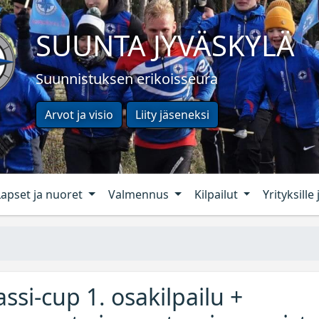
SUUNTA JYVÄSKYLÄ
Suunnistuksen erikoisseura
Arvot ja visio
Liity jäseneksi
Lapset ja nuoret
Valmennus
Kilpailut
Yrityksille 
i-cup 1. osakilpailu +