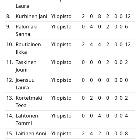
Laura
8.
Kurhinen Jani
Yliopisto
2
0
8
2
0
0
12
9.
Palomäki
Yliopisto
0
4
0
2
0
0
6
Sanna
10.
Rautiainen
Yliopisto
2
4
4
2
0
0
12
Ilkka
11.
Taskinen
Yliopisto
0
0
0
2
0
0
2
Jouni
12.
Joensuu
Yliopisto
0
0
0
0
0
0
0
Laura
13.
Kortetmäki
Yliopisto
0
2
0
0
0
0
2
Teea
14.
Lahtonen
Yliopisto
0
0
4
0
0
0
4
Tommi
15.
Laitinen Anni
Yliopisto
2
4
2
0
0
0
8