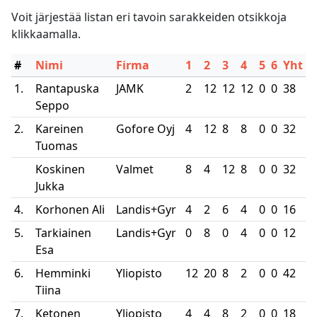
Voit järjestää listan eri tavoin sarakkeiden otsikkoja
klikkaamalla.
#
Nimi
Firma
1
2
3
4
5
6
Yht
1.
Rantapuska
JAMK
2
12
12
12
0
0
38
Seppo
2.
Kareinen
Gofore Oyj
4
12
8
8
0
0
32
Tuomas
Koskinen
Valmet
8
4
12
8
0
0
32
Jukka
4.
Korhonen Ali
Landis+Gyr
4
2
6
4
0
0
16
5.
Tarkiainen
Landis+Gyr
0
8
0
4
0
0
12
Esa
6.
Hemminki
Yliopisto
12
20
8
2
0
0
42
Tiina
7.
Ketonen
Yliopisto
4
4
8
2
0
0
18