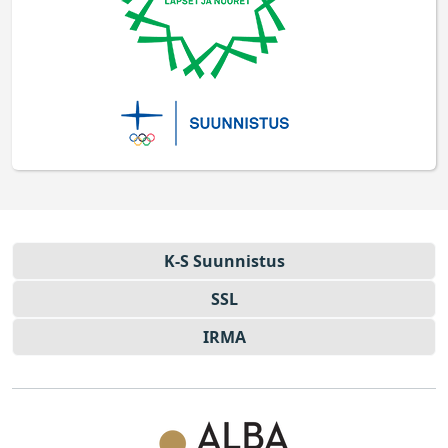
K-S Suun­nistus
SSL
IRMA