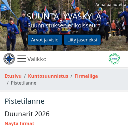
Anna palautetta
SUUNTA JYVÄSKYLÄ
Suunnistuksen erikoisseura
Arvot ja visio
Liity jäseneksi
Valikko
Etusivu
Kuntosuunnistus
Firmaliiga
Pistetilanne
Pistetilanne
Duunarit 2026
Näytä firmat