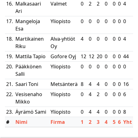
16.
Malkasaari
Valmet
0
2
2
0
0
0
4
Ari
17.
Mangeloja
Yliopisto
0
0
0
0
0
0
0
Esa
18.
Martikainen
Alva-yhtiöt
4
0
0
0
0
0
4
Riku
Oy
19.
Mattila Tapio
Gofore Oyj
12
12
20
0
0
0
44
20.
Pääkkönen
Yliopisto
0
0
0
0
0
0
0
Salli
21.
Saari Toni
Metsänterä
8
4
4
0
0
0
16
22.
Vesisenaho
Yliopisto
0
4
2
0
0
0
6
Mikko
23.
Äyrämö Sami
Yliopisto
0
4
4
0
0
0
8
#
Nimi
Firma
1
2
3
4
5
6
Yht