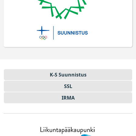
K-S Suun­nistus
SSL
IRMA