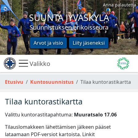
Anna palautetta
SUUNTA JYVÄSKYLÄ
Suunnistuksen erikoisseura
Arvot ja visio
Liity jäseneksi
Valikko
Etusivu
Kuntosuunnistus
Tilaa kuntorastikartta
Tilaa kuntorastikartta
Valittu kuntorastitapahtuma:
Muuratsalo 17.06
Tilauslomakkeen lähettämisen jälkeen pääset
lataamaan PDF-versiot kartoista. Linkit