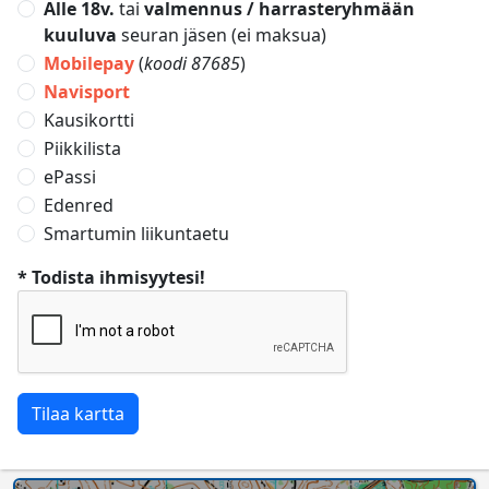
Alle 18v.
tai
valmennus / harrasteryhmään
kuuluva
seuran jäsen (ei maksua)
Mobilepay
(
koodi 87685
)
Navisport
Kausikortti
Piikkilista
ePassi
Edenred
Smartumin liikuntaetu
* Todista ihmisyytesi!
Tilaa kartta