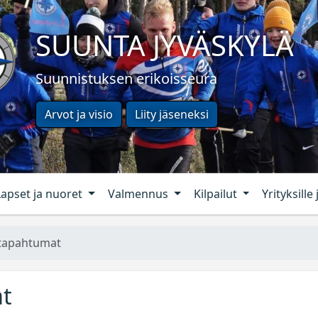
SUUNTA JYVÄSKYLÄ
Suunnistuksen erikoisseura
Arvot ja visio
Liity jäseneksi
Lapset ja nuoret
Valmennus
Kilpailut
Yrityksille 
tapahtu­mat
at