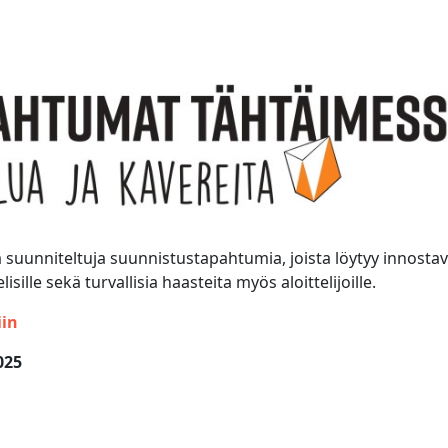
suunniteltuja suunnistustapahtumia, joista löytyy innostav
isille sekä turvallisia haasteita myös aloittelijoille.
iin
025