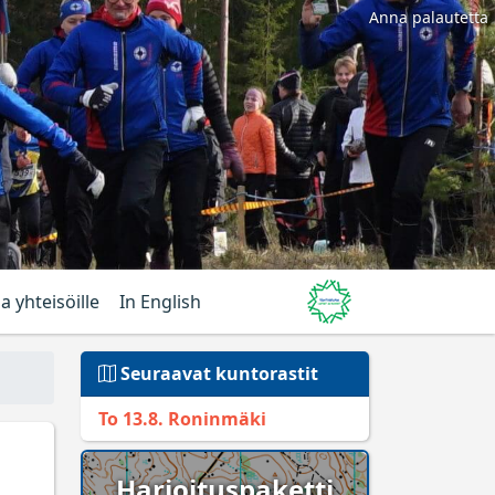
Anna palautetta
ja yhteisöille
In English
Seuraavat kuntorastit
To 13.8. Roninmäki
Harjoituspaketti