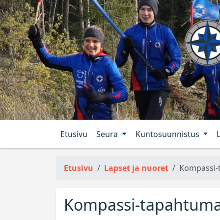
Etusivu
Seura
Kuntosuunnistus
Etusivu
Lapset ja nuoret
Kompassi-
Kompassi-tapahtu­m