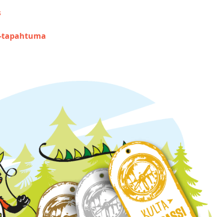
s
i-tapahtuma