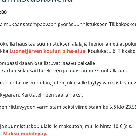
00­
 ja mukaansatempaavaan pyöräsuunnistukseen Tikkakoske
eilla hauskaa suunnistuksen alalajia hienoilla neulaspolui
aikka
Luonetjärven koulun piha-alue
, Koulukatu 6, Tikkako
ompassikisaan osallistuvat: saavu paikalle
t kartan sekä karttatelineen ja opastamme sinut alkuun.
an eritasoisen radan, joten jokaiselle löytyy varmasti sopiv
ypärän. Karttatelineen saa lainaksi.
den riittävyyden varmistamiseksi viimeistään ke 5.6 klo 23.5
a suunnistuskoululaisille maksuton; muille hinta 10 € (sis.
).
Maksu mobilepay.