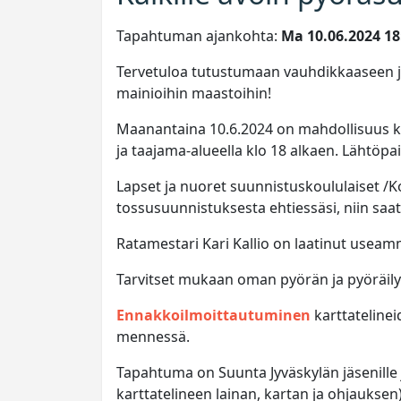
Tapahtuman ajankohta:
Ma 10.06.2024 18:
Tervetuloa tutustumaan vauhdikkaaseen
mainioihin maastoihin!
Maanantaina 10.6.2024 on mahdollisuus kok
ja taajama-alueella klo 18 alkaen. Lähtöp
Lapset ja nuoret suunnistuskoululaiset /K
tossusuunnistuksesta ehtiessäsi, niin saa
Ratamestari Kari Kallio on laatinut useamm
Tarvitset mukaan oman pyörän ja pyöräilyk
Ennakkoilmoittautuminen
karttatelinei
mennessä.
Tapahtuma on Suunta Jyväskylän jäsenille j
karttatelineen lainan, kartan ja ohjauksen