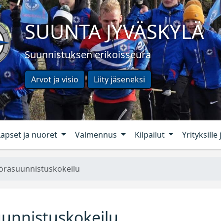
SUUNTA JYVÄSKYLÄ
Suunnistuksen erikoisseura
Arvot ja visio
Liity jäseneksi
Lapset ja nuoret
Valmennus
Kilpailut
Yrityksille 
yöräsuunnis­tuskokeilu
uunnis­tuskokeilu