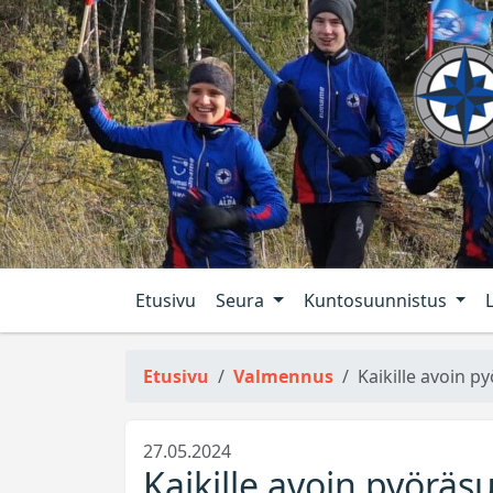
Etusivu
Seura
Kuntosuunnistus
Etusivu
Valmennus
Kaikille avoin p
27.05.2024
Kaikille avoin pyöräs