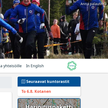
Anna palautetta
ja yhteisöille
In English
Seuraavat kuntorastit
To 6.8. Kotanen
Harjoituspaketti