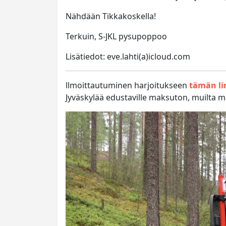
Nähdään Tikkakoskella!
Terkuin, S-JKL pysupoppoo
Lisätiedot: eve.lahti(a)icloud.com
llmoittautuminen harjoitukseen
tämän li
Jyväskylää edustaville maksuton, muilta