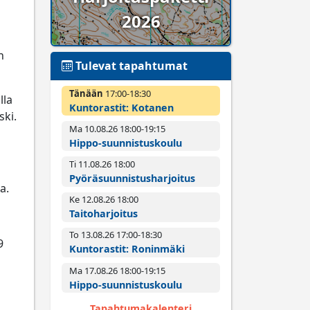
2026
n
Tulevat tapahtumat
Tänään
17:00­-18:30
lla
Kuntorastit: Kotanen
ski.
Ma 10.08.26 18:00­-19:15
Hippo-suunnistuskoulu
Ti 11.08.26 18:00­
Pyörä­suunnistus­harjoitus
a.
Ke 12.08.26 18:00­
Taitoharjoitus
To 13.08.26 17:00­-18:30
9
Kuntorastit: Roninmäki
Ma 17.08.26 18:00­-19:15
Hippo-suunnistuskoulu
Tapahtumakalenteri