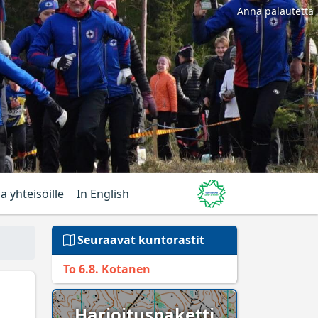
Anna palautetta
ja yhteisöille
In English
Seuraavat kuntorastit
To 6.8. Kotanen
Harjoituspaketti