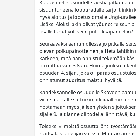
Kuudennelle osuudelle viestiä jatkamaan j
sisuuntuneena loppuradalle tarjoiltiinkin
hyvä aloitus ja lopetus omalle Ungi-urallee
Lisäksi Aleksillakin olivat yöunet reissun 
osallistunut yölliseen politiikkapaneeliin?
Seuraavaksi aamun ollessa jo pitkällä seit
olevan polkupainotteinen ja Heta lähtikin m
kärkeen, mitä hän onnistui tekemään käsi
oli mittaa vain 3,8km. Huima juoksu oike
osuuden 4. sijan, joka oli paras osuustul
onnistunut suoritus maistui hyvältä.
Kahdeksannelle osuudelle Skövden aamuu
virhe matkalle sattuikin, oli päällimmäinen
nostamaan myös jälleen yhden sijoituksen.
sijalle 9. ja tilanne oli todella jännittävä, 
Toiseksi viimeistä osuutta lähti työstämä
ruotsalaisjuoksijan välissä. Muutaman rast