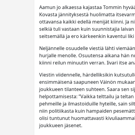
Aamun jo alkaessa kajastaa Tommin hyvää 
Kovasta jännityksestä huolimatta itsevarma
ottavansa kaikki edellä menijät kiinni. Ja n
selkiä tuli vastaan kuin suunnistajia laiva
seitsemällä ja ero kärkeenkin kaventui lik
Neljännelle osuudelle viestiä lähti viemään
hurjalle menolle. Osuutensa aikana hän no
kiinni reilun minuutin verran. Iivari itse a
Viestin viidennelle, härdelliksikin kutsutul
ensimmäisenä saapuneen Väinön mukaan o
joukkueen tilanteen suhteen. Saara sen si
helpottamisesta: ”Vaikka telttailu ja telta
pehmeille ja ilmastoiduille hyteille, sain s
niin politiikasta kuin hampaiden pesemä
olisi tuntunut huomattavasti kivuliaammalt
joukkueen jäsenet.