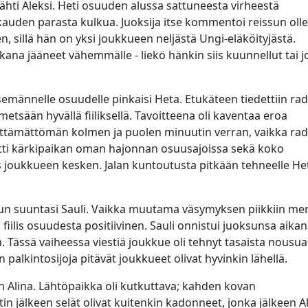
ähti Aleksi. Heti osuuden alussa sattuneesta virheestä
 kauden parasta kulkua. Juoksija itse kommentoi reissun oll
n, sillä hän on yksi joukkueen neljästä Ungi-eläköityjästä.
aikana jääneet vähemmälle - liekö hänkin siis kuunnellut tai 
semännelle osuudelle pinkaisi Heta. Etukäteen tiedettiin ra
etsään hyvällä fiiliksellä. Tavoitteena oli kaventaa eroa
ttämättömän kolmen ja puolen minuutin verran, vaikka rad
utti kärkipaikan oman hajonnan osuusajoissa sekä koko
os joukkueen kesken. Jalan kuntoutusta pitkään tehneelle Het
n suuntasi Sauli. Vaikka muutama väsymyksen piikkiin me
 fiilis osuudesta positiivinen. Sauli onnistui juoksunsa aika
 Tässä vaiheessa viestiä joukkue oli tehnyt tasaista nousua
kun palkintosijoja pitävät joukkueet olivat hyvinkin lähellä.
än Alina. Lähtöpaikka oli kutkuttava; kahden kovan
in jälkeen selät olivat kuitenkin kadonneet, jonka jälkeen A