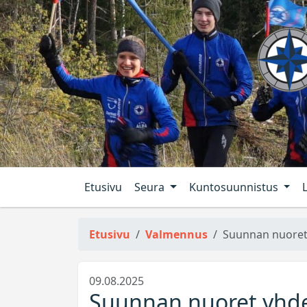
Etusivu
Seura
Kuntosuunnistus
Etusivu
Valmennus
Suunnan nuoret
09.08.2025
Suunnan nuoret yhde