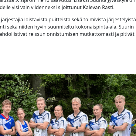
ilussa 9. sija on hieno saavutus. Lisäksi Suunta Jyväskylä oli
elle ylsi vain viidenneksi sijoittunut Kalevan Rasti.
rjestäjia loistavista puitteista sekä toimivista järjestelyistä
ainti sekä niiden hyvin suunniteltu kokonaispinta-ala. Suurin
mahdollistivat reissun onnistumisen mutkattomasti ja pitivät