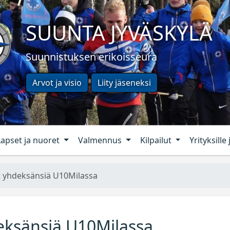
SUUNTA JYVÄSKYLÄ
Suunnistuksen erikoisseura
Arvot ja visio
Liity jäseneksi
Lapset ja nuoret
Valmennus
Kilpailut
Yrityksille 
 yhdeksänsiä U10Milassa
ksänsiä U10Milassa