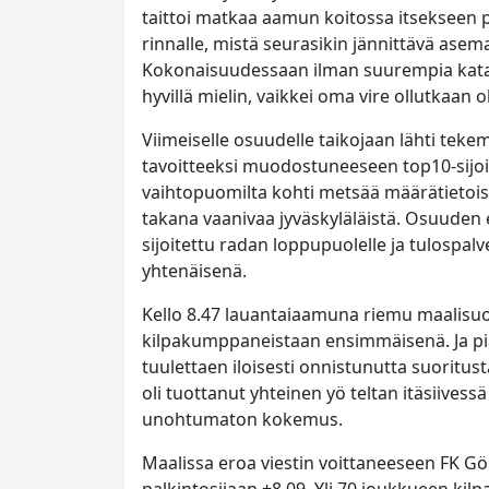
taittoi matkaa aamun koitossa itsekseen p
rinnalle, mistä seurasikin jännittävä asem
Kokonaisuudessaan ilman suurempia katast
hyvillä mielin, vaikkei oma vire ollutkaan 
Viimeiselle osuudelle taikojaan lähti tek
tavoitteeksi muodostuneeseen top10-sijoit
vaihtopuomilta kohti metsää määrätietoisin
takana vaanivaa jyväskyläläistä. Osuuden ed
sijoitettu radan loppupuolelle ja tulospa
yhtenäisenä.
Kello 8.47 lauantaiaamuna riemu maalisuor
kilpakumppaneistaan ensimmäisenä. Ja p
tuulettaen iloisesti onnistunutta suoritust
oli tuottanut yhteinen yö teltan itäsiives
unohtumaton kokemus.
Maalissa eroa viestin voittaneeseen FK Gö