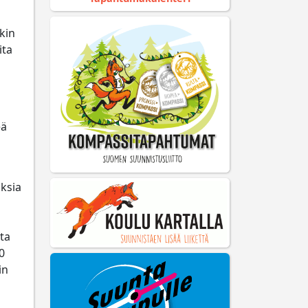
kin
ita
eä
ksia
sta
0
in