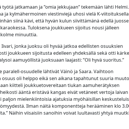
työtä jatkamaan ja ”omia jekkujaan” tekemään lähti Helmi.
 ja kylmähermoinen viestinviejä uhosi vielä K-viitoituksella
iinhän siinä kävi, että hyvän kulun siivittämänä edellä juosse
n karaokessa. Tuloksena joukkueen sijoitus nousi jälleen
i kolme minuuttia.
 Iivari, jonka juoksu oli hyvää jatkoa edellisten osuuksien
sti joukkueen sijoitusta edelleen yhdeksällä sekä otti kärk
nalysoi aamuyöllistä juoksuaan laajasti: ”Oli hyvä suoritus.”
le paralell-osuudelle lähtivät Väinö ja Saara. Vaihtoon
suus oli helppo eikä sen aikana tapahtunut suuria muuto
jaan kiitteli joukkuetovereitaan tiukan aamuherätyksen
n heikosti ääntä eristävä kangas eivät vetäneet vertoja laivan
ilti paljon mielenkiintoisia ajatuksia myöhäisillan keskustelui
ttömyydestä. Ilman näitä komponentteja herääminen klo 3.0
a.” Näihin viisaisiin sanoihin voivat luultavasti yhtyä muutk