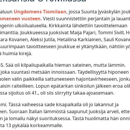
paluun
Ungdomens Tiomilaan
, jossa Suunta Jyväskylän jo
ymmeneen vuoteen
. Viesti suunnistettiin perjantain ja lauan
ngenin ulkoilualueella. Kirkkainta lähdettiin tavoittelemaan
timanttia. Joukkueessa juoksivat Maija Pajari, Tommi Sivill, 
ara Kovanen, Aleksi Jutila, Hetaliina Karkiainen, Sauli Kovan
 suurimpaan tavoitteeseen joukkue ei yltänytkään, nähtiin y
 huimia kirejä.
45. Sää oli kilpailupaikalla hieman sateinen, mutta lämmin.
 joka suuntasi metsään innoissaan. Täydellisyyttä hiponeen
uolen välin paikkeilla sattuneeseen hajontavirheeseen, jonk
aisin raiteilleen. Lopun epätarkan sinkoilun jälkeen eroa oli
a sijoitus oli 41., oli siis siirrytty takaa-ajoasemaan.
mi. Tässä vaiheessa sade kisapaikalla oli jo lakannut ja
en. Suoraan Italian lämmöstä saapunut juoksija arveli, ette
n ja lomailu näkyi suorituksessa. Tästä huolimatta hän onni
sta 13 pykälää korkeammalle.