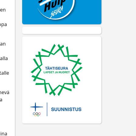
een
jopa
dan
alla
alle
nevä
na
lina