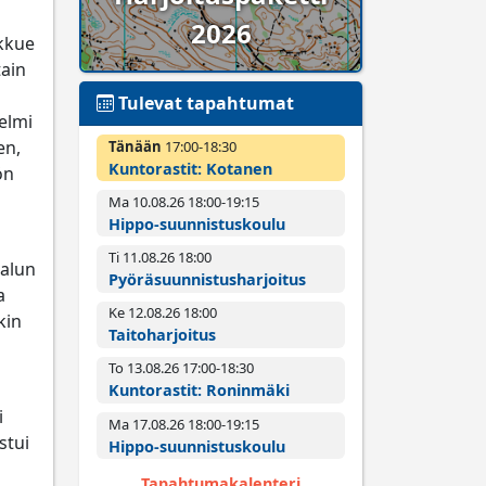
2026
ukkue
tain
Tulevat tapahtumat
Helmi
en,
Tänään
17:00­-18:30
Kuntorastit: Kotanen
ön
Ma 10.08.26 18:00­-19:15
Hippo-suunnistuskoulu
Ti 11.08.26 18:00­
 alun
Pyörä­suunnistus­harjoitus
a
Ke 12.08.26 18:00­
kin
Taitoharjoitus
To 13.08.26 17:00­-18:30
Kuntorastit: Roninmäki
i
Ma 17.08.26 18:00­-19:15
stui
Hippo-suunnistuskoulu
Tapahtumakalenteri