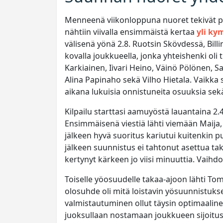
Menneenä viikonloppuna nuoret tekivät 
nähtiin viivalla ensimmäistä kertaa
yli k
välisenä yönä 2.8. Ruotsin Skövdessä, Billi
kovalla joukkueella, jonka yhteishenki oli 
Karkiainen, Iivari Heino, Väinö Pölönen, Sa
Alina Papinaho sekä Vilho Hietala. Vaikka
aikana lukuisia onnistuneita osuuksia sekä
Kilpailu starttasi aamuyöstä lauantaina 2.
Ensimmäisenä viestiä lähti viemään Maija,
jälkeen hyvä suoritus kariutui kuitenkin p
jälkeen suunnistus ei tahtonut asettua tak
kertynyt kärkeen jo viisi minuuttia. Vaihdoss
Toiselle yöosuudelle takaa-ajoon lähti Tom
olosuhde oli mitä loistavin yösuunnistukse
valmistautuminen ollut täysin optimaaline
juoksullaan nostamaan joukkueen sijoitu