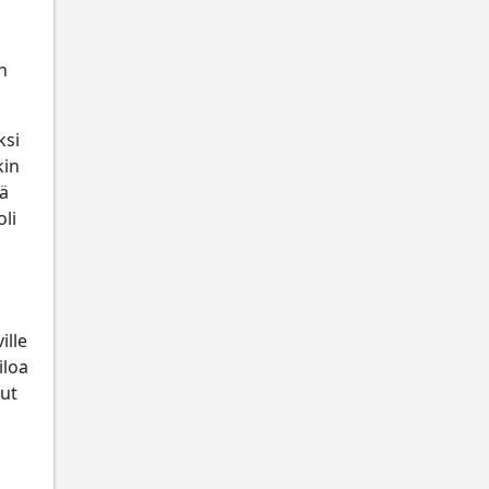
n
ksi
kin
tä
oli
ille
iloa
lut
a