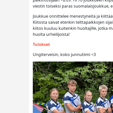
palkintosijaan +8.09. Yli 70 joukkueen kilpa
viestin toiseksi paras suomalaisjoukkue, ed
Joukkue onnittelee menestyneitä ja kiittää jä
Kiitosta saivat etenkin telttapaikkojen sij
kiitos kuuluu kuitenkin huoltajille, jotka 
huolta urheilijoista!
Tulokset
Ungiterveisin, koko junnutiimi <3