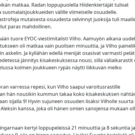
ikän matkaa. Radan loppupuolella Hiidenkiertäjät tulivat
a suomalaisjoukkueiden välille viimeiselle osuudelle.
rofeja mutaisesta osuudesta selvinnyt juoksija tuli maalii
ollut paras mahdollinen.
emään tuore EYOC-viestimitalisti Vilho. Aamuyön aikana uude
ukseen oli matkaa vain puolisen minuuttia, ja Vilho paineli
 askelin. Ja kyllähän edellä menijät osasivat varmasti pelä
etessä jännitys kisakeskuksessa nousi, sillä väliaikarastit 
lvelussa kolmen joukkueen rypäs näytti liikkuvan melko
an varressa repesi, kun Vilho saapui varoitusrastille
ian hän nousikin kummun takaa koko kisakeskuksen nähtäv
aan sijalla 9! Hyvin sujuneen osuuden lisäksi Vilholle suurta 
sä Aleksin kanssa, joka oli hänen omien sanojensa mukaan ol
ingarnaan kertyi loppupeleissä 21 minuuttia ja 8 sekuntia j