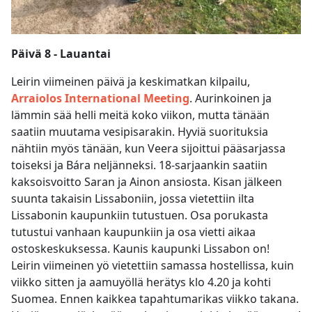
Päivä 8 - Lauantai
Leirin viimeinen päivä ja keskimatkan kilpailu,
Arraiolos International Meeting
. Aurinkoinen ja
lämmin sää helli meitä koko viikon, mutta tänään
saatiin muutama vesipisarakin. Hyviä suorituksia
nähtiin myös tänään, kun Veera sijoittui pääsarjassa
toiseksi ja Bára neljänneksi. 18-sarjaankin saatiin
kaksoisvoitto Saran ja Ainon ansiosta. Kisan jälkeen
suunta takaisin Lissaboniin, jossa vietettiin ilta
Lissabonin kaupunkiin tutustuen. Osa porukasta
tutustui vanhaan kaupunkiin ja osa vietti aikaa
ostoskeskuksessa. Kaunis kaupunki Lissabon on!
Leirin viimeinen yö vietettiin samassa hostellissa, kuin
viikko sitten ja aamuyöllä herätys klo 4.20 ja kohti
Suomea. Ennen kaikkea tapahtumarikas viikko takana.