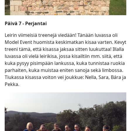
Päivä 7 - Perjantai
Leirin viimeisiä treenejä viedään! Tänään luvassa oli
Model Event huomista keskimatkan kisaa varten. Kevyt
treeni tämä, että kisassa jaksaa sitten luukuttaa! Illalla
luvassa oli vielä leirikisa, jossa kisailtiin mm. siitä, että
kuka pysyy pisimpään lankussa, kuka tunnistaa ruokia
parhaiten, kuka muistaa eniten sanoja sekä limbossa.
Tiukassa kisassa voiton vei joukkue: Nella, Sara, Bára ja
Pekka.