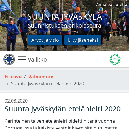
Anna palautetta
SUUNTA JYVÄSKYLÄ
Suunnistuksen erikoisseura
Arvot ja visio
Liity jäseneksi
Valikko
Etusivu
Valmennus
Suunta Jyväskylän etelänleiri 2020
02.03.2020
Suunta Jyväskylän etelänleiri 2020
Perinteinen talven etelänleiri pidettiin tänä vuonna
Portugalissa ja kaikista vastoinkäymisitä huolimatta