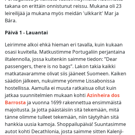
takana on erittäin onnistunut reissu. Mukana oli 23
leireilijää ja mukana myös meidän 'ulkkarit' Mar ja
Bára.
Päivä 1 - Lauantai
Leirimme alkoi ehkä hieman eri tavalla, kuin kukaan
osasi kuvitella. Matkustimme Portugaliin perjantaina
iltalennolla, jossa kuitenkin saimme tiedon: ”Dear
passengers, there is no bags”. Lakon takia kaikki
matkatavaramme olivat siis jääneet Suomeen. Kaiken
säädön jälkeen, nukuimme yömme Lissabonissa
hostellissa. Aamulla ei muuta ratkaisua ollut kuin
jatkaa suunnitelmien mukaan kohti
Azinheira dos
Barrosta
ja vuonna 1699 rakennettua ensimmäistä
majoitusta. Ja jotta päästäisiin sitä tekemään, mitä
tänne olimme tulleet tekemään, niin täytyihän sitä
hankkia uusia kamoja. Shoppailupäivä! Suuntasimme
autot kohti Decathlonia, josta saimme sitten Kalenji-