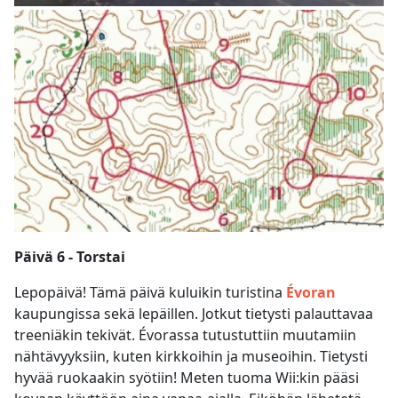
Päivä 6 - Torstai
Lepopäivä! Tämä päivä kuluikin turistina
Évoran
kaupungissa sekä lepäillen. Jotkut tietysti palauttavaa
treeniäkin tekivät. Évorassa tutustuttiin muutamiin
nähtävyyksiin, kuten kirkkoihin ja museoihin. Tietysti
hyvää ruokaakin syötiin! Meten tuoma Wii:kin pääsi