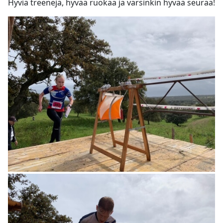
Hyviä treenejä, hyvää ruokaa ja varsinkin hyvää seuraa!