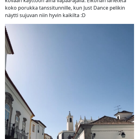
kovaan käyttöön aina vapaa-ajalla. Eiköhän lähetetä
koko porukka tanssitunnille, kun Just Dance pelikin
näytti sujuvan niin hyvin kaikilta :D