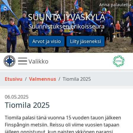
Anna palautetta
SUUNTA JYVÄSKYLÄ
Suunnistuksen erikoisseura
Arvot ja visio
Liity jäseneksi
Valikko
Etusivu
Valmennus
Tiomila 2025
06.05.2025
Tiomila 2025
Tiomila palasi tänä vuonna 15 vuoden tauon jälkeen
Finspångin metsiin. Reissu oli viime vuosien tapaan
jälleen onnistunut, kun naisten ykkönen paransi