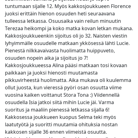
tuntumaan sijalle 12. Myös kakkosjoukkueen Florence
juoksi erittäin hienon osuuden heti seuraavana
tulleessa letkassa. Osuusaika vain reilun minuutin
Terezaa heikompi ja koko matka kovan letkan mukana.
Kakkosjoukkueenkin sijoitus oli jo 32. Naisten viestin
lyhyimmälle osuudelle matkaan ykkösessä lähti Lucie.
Pienestä nilkkavaivasta huolimatta huippuveto,
osuuden nopein aika ja sijoitus jo 7!
Kakkosjoukkueessa Alina pääsi matkaan tosi kovaan
paikkaan ja juoksi hienosti muutamasta
pikkuvirheestä huolimatta. Aika mukava oli kuulemma
ollut juosta, kun vieressä pyöri osan osuutta viime
vuosina kaiken voittanut Stora Tona :) Viidennellä
osuudella Isia jatkoi siitä mihin Lucie jäi. Varma
suoritus ja maaliin pienessä letkassa sijalla 6!
Kakkosessa joukkueen kuopus Selma teki myös
laatutyötä ja suoritti muutamia ohituksia nostan
kakkosen sijalle 36 ennen viimeistä osuutta.