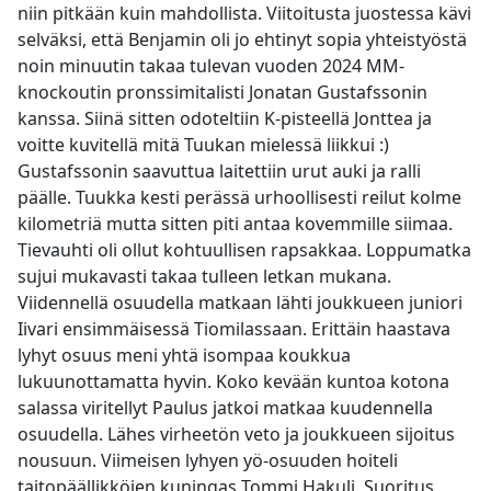
niin pitkään kuin mahdollista. Viitoitusta juostessa kävi
selväksi, että Benjamin oli jo ehtinyt sopia yhteistyöstä
noin minuutin takaa tulevan vuoden 2024 MM-
knockoutin pronssimitalisti Jonatan Gustafssonin
kanssa. Siinä sitten odoteltiin K-pisteellä Jonttea ja
voitte kuvitellä mitä Tuukan mielessä liikkui :)
Gustafssonin saavuttua laitettiin urut auki ja ralli
päälle. Tuukka kesti perässä urhoollisesti reilut kolme
kilometriä mutta sitten piti antaa kovemmille siimaa.
Tievauhti oli ollut kohtuullisen rapsakkaa. Loppumatka
sujui mukavasti takaa tulleen letkan mukana.
Viidennellä osuudella matkaan lähti joukkueen juniori
Iivari ensimmäisessä Tiomilassaan. Erittäin haastava
lyhyt osuus meni yhtä isompaa koukkua
lukuunottamatta hyvin. Koko kevään kuntoa kotona
salassa viritellyt Paulus jatkoi matkaa kuudennella
osuudella. Lähes virheetön veto ja joukkueen sijoitus
nousuun. Viimeisen lyhyen yö-osuuden hoiteli
taitopäällikköjen kuningas Tommi Hakuli. Suoritus