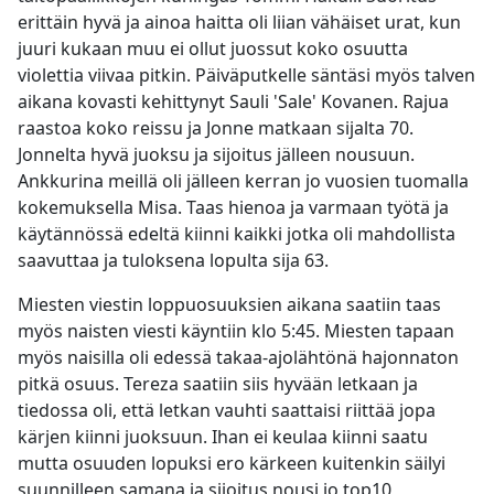
erittäin hyvä ja ainoa haitta oli liian vähäiset urat, kun
juuri kukaan muu ei ollut juossut koko osuutta
violettia viivaa pitkin. Päiväputkelle säntäsi myös talven
aikana kovasti kehittynyt Sauli 'Sale' Kovanen. Rajua
raastoa koko reissu ja Jonne matkaan sijalta 70.
Jonnelta hyvä juoksu ja sijoitus jälleen nousuun.
Ankkurina meillä oli jälleen kerran jo vuosien tuomalla
kokemuksella Misa. Taas hienoa ja varmaan työtä ja
käytännössä edeltä kiinni kaikki jotka oli mahdollista
saavuttaa ja tuloksena lopulta sija 63.
Miesten viestin loppuosuuksien aikana saatiin taas
myös naisten viesti käyntiin klo 5:45. Miesten tapaan
myös naisilla oli edessä takaa-ajolähtönä hajonnaton
pitkä osuus. Tereza saatiin siis hyvään letkaan ja
tiedossa oli, että letkan vauhti saattaisi riittää jopa
kärjen kiinni juoksuun. Ihan ei keulaa kiinni saatu
mutta osuuden lopuksi ero kärkeen kuitenkin säilyi
suunnilleen samana ja sijoitus nousi jo top10