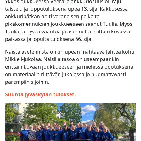
Ykkösjoukkueessa Veeralla ankkuriosuus oli raju
taistelu ja lopputuloksena upea 13. sija. Kakkosessa
ankkuripätkän hoiti varanaisen paikalta
pikakomennuksen joukkueeseen saanut Tuulia. Myös
Tuulialta hyvää vääntöä ja asennetta erittäin kovassa
paikassa ja lopulta tuloksena 66. sija.
Näistä asetelmista onkin upean mahtaava lähteä kohti
Mikkeli-Jukolaa. Naisilla tasoa on useampaankin
erittäin kovaan joukkueeseen ja miehissä odotuksena
on materiaalin riittävän Jukolassa jo huomattavasti
parempiin sijoihin.
Suunta Jyväskylän tulokset.