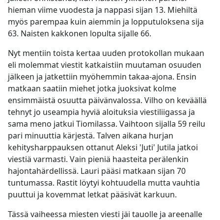
hieman viime vuodesta ja nappasi sijan 13. Miehiltä
myös parempaa kuin aiemmin ja lopputuloksena sija
63. Naisten kakkonen lopulta sijalle 66.
Nyt mentiin toista kertaa uuden protokollan mukaan
eli molemmat viestit katkaistiin muutaman osuuden
jälkeen ja jatkettiin myöhemmin takaa-ajona. Ensin
matkaan saatiin miehet jotka juoksivat kolme
ensimmäistä osuutta päivänvalossa. Vilho on keväällä
tehnyt jo useampia hyviä aloituksia viestiliigassa ja
sama meno jatkui Tiomilassa. Vaihtoon sijalla 59 reilu
pari minuuttia kärjestä. Talven aikana hurjan
kehitysharppauksen ottanut Aleksi 'Juti' Jutila jatkoi
viestiä varmasti. Vain pieniä haasteita perälenkin
hajontahärdellissä. Lauri pääsi matkaan sijan 70
tuntumassa. Rastit löytyi kohtuudella mutta vauhtia
puuttui ja kovemmat letkat pääsivät karkuun.
Tässä vaiheessa miesten viesti jäi tauolle ja areenalle