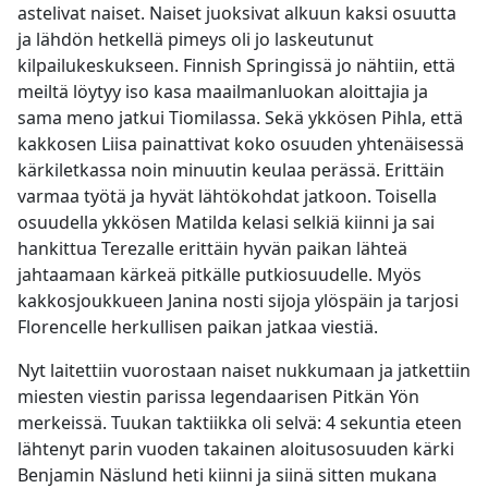
astelivat naiset. Naiset juoksivat alkuun kaksi osuutta
ja lähdön hetkellä pimeys oli jo laskeutunut
kilpailukeskukseen. Finnish Springissä jo nähtiin, että
meiltä löytyy iso kasa maailmanluokan aloittajia ja
sama meno jatkui Tiomilassa. Sekä ykkösen Pihla, että
kakkosen Liisa painattivat koko osuuden yhtenäisessä
kärkiletkassa noin minuutin keulaa perässä. Erittäin
varmaa työtä ja hyvät lähtökohdat jatkoon. Toisella
osuudella ykkösen Matilda kelasi selkiä kiinni ja sai
hankittua Terezalle erittäin hyvän paikan lähteä
jahtaamaan kärkeä pitkälle putkiosuudelle. Myös
kakkosjoukkueen Janina nosti sijoja ylöspäin ja tarjosi
Florencelle herkullisen paikan jatkaa viestiä.
Nyt laitettiin vuorostaan naiset nukkumaan ja jatkettiin
miesten viestin parissa legendaarisen Pitkän Yön
merkeissä. Tuukan taktiikka oli selvä: 4 sekuntia eteen
lähtenyt parin vuoden takainen aloitusosuuden kärki
Benjamin Näslund heti kiinni ja siinä sitten mukana