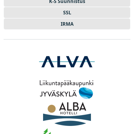
K-S Suun­nistus
SSL
IRMA