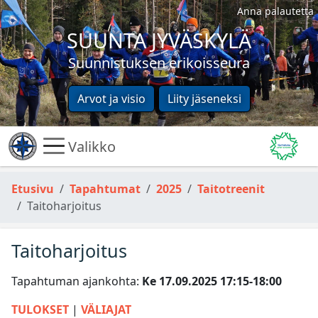
Anna palautetta
SUUNTA JYVÄSKYLÄ
Suunnistuksen erikoisseura
Arvot ja visio
Liity jäseneksi
Valikko
Etusivu
Tapahtumat
2025
Taitotreenit
Taitoharjoitus
Taitoharjoitus
Tapahtuman ajankohta:
Ke 17.09.2025 17:15­-18:00
TULOKSET
|
VÄLIAJAT