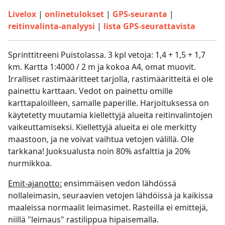
Livelox
|
onlinetulokset
|
GPS-seuranta
|
reitinvalinta-analyysi
|
lista GPS-seurattavista
Sprinttitreeni Puistolassa. 3 kpl vetoja: 1,4 + 1,5 + 1,7
km. Kartta 1:4000 / 2 m ja kokoa A4, omat muovit.
Irralliset rastimääritteet tarjolla, rastimääritteitä ei ole
painettu karttaan. Vedot on painettu omille
karttapaloilleen, samalle paperille. Harjoituksessa on
käytetetty muutamia kiellettyjä alueita reitinvalintojen
vaikeuttamiseksi. Kiellettyjä alueita ei ole merkitty
maastoon, ja ne voivat vaihtua vetojen välillä. Ole
tarkkana! Juoksualusta noin 80% asfalttia ja 20%
nurmikkoa.
Emit-ajanotto:
ensimmäisen vedon lähdössä
nollaleimasin, seuraavien vetojen lähdöissä ja kaikissa
maaleissa normaalit leimasimet. Rasteilla ei emittejä,
niillä "leimaus" rastilippua hipaisemalla.