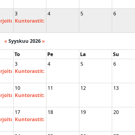
3
4
5
6
rjoitus
Kuntorastit: Vesala
«
Syyskuu 2026
»
To
Pe
La
Su
3
4
5
6
rjoitus
Kuntorastit: Vesala
10
11
12
13
rjoitus
Kuntorastit: Paasivuori, pohjoinen
17
18
19
20
rjoitus
Kuntorastit: Touruvuori, Pillilammenpuisto