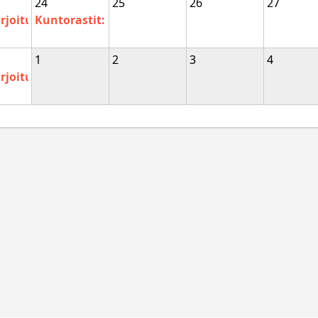
24
25
26
27
rjoitus
Kuntorastit: Mannisenmäki
1
2
3
4
rjoitus