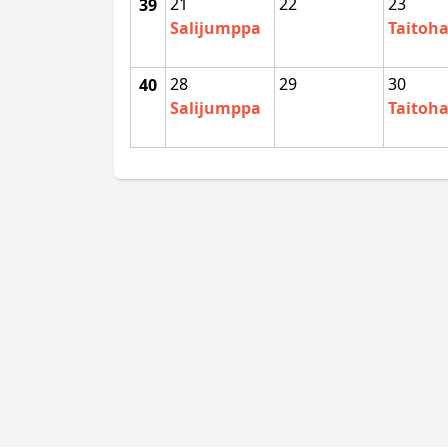
21
22
23
39
Salijumppa
Taitoha
28
29
30
40
Salijumppa
Taitoha