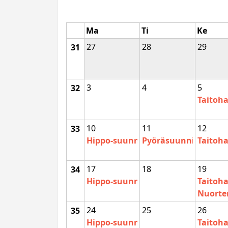
Ma
Ti
Ke
27
28
29
31
3
4
5
32
Taitoha
10
11
12
33
Hippo-suunnistuskoulu
Pyörä­suunnistus­har
Taitoha
17
18
19
34
Hippo-suunnistuskoulu
Taitoha
Nuorte
24
25
26
35
Hippo-suunnistuskoulu
Taitoha