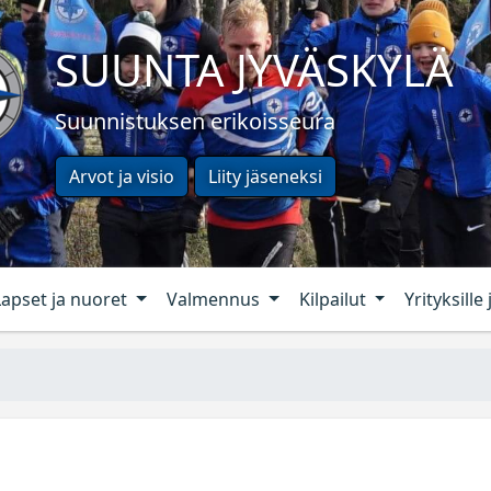
SUUNTA JYVÄSKYLÄ
Suunnistuksen erikoisseura
Arvot ja visio
Liity jäseneksi
Lapset ja nuoret
Valmennus
Kilpailut
Yrityksille 