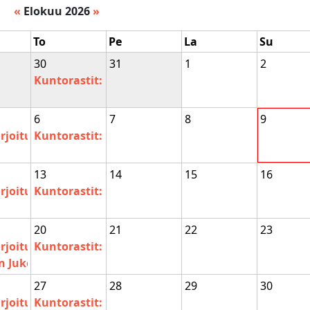
«
Elokuu 2026
»
To
Pe
La
Su
30
31
1
2
Kuntorastit: Ruotsinperä
6
7
8
9
rjoitus
Kuntorastit: Kotanen
13
14
15
16
joitus
rjoitus
Kuntorastit: Roninmäki
20
21
22
23
rjoitus
Kuntorastit: Tikkala
n Jukolan ennakot
27
28
29
30
rjoitus
Kuntorastit: Sippulanniemi