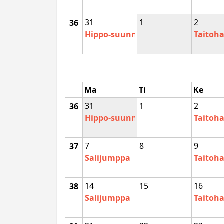
31
1
2
36
Hippo-suunnistuskoulu
Taitoha
Ma
Ti
Ke
31
1
2
36
Hippo-suunnistuskoulu
Taitoha
7
8
9
37
Salijumppa
Taitoha
14
15
16
38
Salijumppa
Taitoha