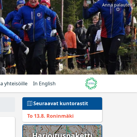
Anna palautetta
ja yhteisöille
In English
Seuraavat kuntorastit
To 13.8. Roninmäki
Harjoituspaketti