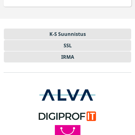
K-S Suun­nistus
SSL
IRMA