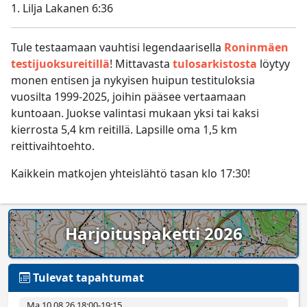
1. Lilja Lakanen 6:36
Tule testaamaan vauhtisi legendaarisella
Roninmäen
testijuoksureitillä
! Mittavasta
tulosarkistosta
löytyy
monen entisen ja nykyisen huipun testituloksia
vuosilta 1999-2025, joihin pääsee vertaamaan
kuntoaan. Juokse valintasi mukaan yksi tai kaksi
kierrosta 5,4 km reitillä. Lapsille oma 1,5 km
reittivaihtoehto.
Kaikkein matkojen yhteislähtö tasan klo 17:30!
Harjoituspaketti 2026
Tulevat tapahtumat
Ma 10.08.26 18:00­-19:15