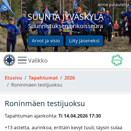
Anna palautetta
SUUNTA JYVÄSKYLÄ
Suunnistuksen erikoisseura
Arvot ja visio
Liity jäseneksi
Valikko
Etusivu
Tapahtumat
2026
Roninmäen testijuoksu
Roninmäen testijuoksu
Tapahtuman ajankohta:
Ti 14.04.2026 17:30­
+13 astetta, aurinkoa, erittäin kevyt tuuli, täysin sulaa