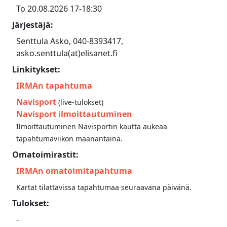
To 20.08.2026 17-18:30
Järjestäjä:
Senttula Asko, 040-8393417,
asko.senttula(at)elisanet.fi
Linkitykset:
IRMAn tapahtuma
Navisport
(live-tulokset)
Navisport ilmoittautuminen
Ilmoittautuminen Navisportin kautta aukeaa
tapahtumaviikon maanantaina.
Omatoimirastit:
IRMAn omatoimitapahtuma
Kartat tilattavissa tapahtumaa seuraavana päivänä.
Tulokset:
-