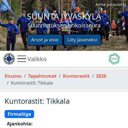
Anna palautetta
SUUNTA JYVÄSKYLÄ
Suunnistuksen erikoisseura
Arvot ja visio
Liity jäseneksi
Valikko
Etusivu
Tapahtumat
Kuntorastit
2026
Kuntorastit: Tikkala
Kuntorastit: Tikkala
Firmaliiga
Ajankohta: