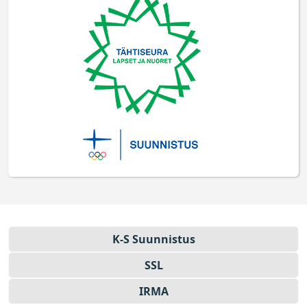
K-S Suun­nistus
SSL
IRMA