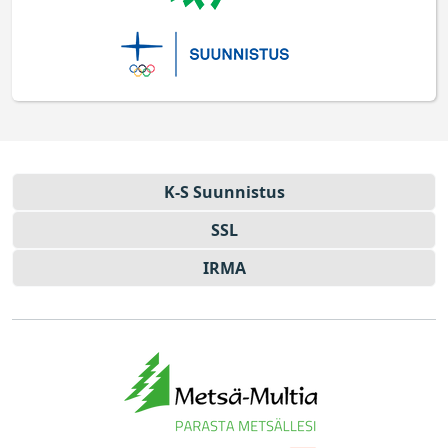
K-S Suun­nistus
SSL
IRMA