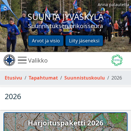
Anna palautetta
SUUNTA JYVÄSKYLÄ
Suunnistuksen erikoisseura
Arvot ja visio
Liity jäseneksi
Valikko
Etusivu
Tapahtumat
Suunnistuskoulu
2026
2026
Harjoituspaketti 2026