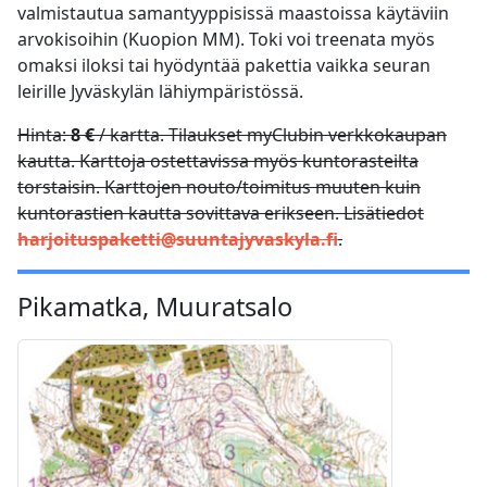
valmistautua samantyyppisissä maastoissa käytäviin
arvokisoihin (Kuopion MM). Toki voi treenata myös
omaksi iloksi tai hyödyntää pakettia vaikka seuran
leirille Jyväskylän lähiympäristössä.
Hinta:
8 €
/ kartta. Tilaukset myClubin verkkokaupan
kautta. Karttoja ostettavissa myös kuntorasteilta
torstaisin. Karttojen nouto/toimitus muuten kuin
kuntorastien kautta sovittava erikseen. Lisätiedot
harjoituspaketti@suuntajyvaskyla.fi
.
Pikamatka, Muuratsalo