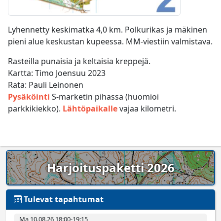
Lyhennetty keskimatka 4,0 km. Polkurikas ja mäkinen
pieni alue keskustan kupeessa. MM-viestiin valmistava.
Rasteilla punaisia ja keltaisia kreppejä.
Kartta: Timo Joensuu 2023
Rata: Pauli Leinonen
Pysäköinti
S-marketin pihassa (huomioi
parkkikiekko).
Lähtöpaikalle
vajaa kilometri.
Harjoituspaketti 2026
Tulevat tapahtumat
Ma 10.08.26 18:00­-19:15