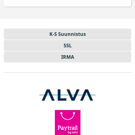
K-S Suun­nistus
SSL
IRMA