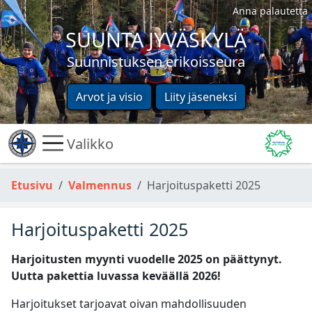
Anna palautetta
SUUNTA JYVÄSKYLÄ
Suunnistuksen erikoisseura
Arvot ja visio
Liity jäseneksi
Valikko
Etusivu
Valmennus
Harjoituspaketti 2025
Harjoituspaketti 2025
Harjoitusten myynti vuodelle 2025 on päättynyt.
Uutta pakettia luvassa keväällä 2026!
Harjoitukset tarjoavat oivan mahdollisuuden