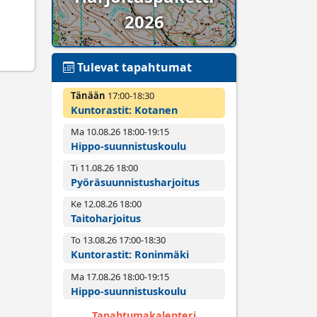
2026
Tulevat tapahtumat
Tänään
17:00­-18:30
Kuntorastit: Kotanen
Ma 10.08.26 18:00­-19:15
Hippo-suunnistuskoulu
Ti 11.08.26 18:00­
Pyörä­suunnistus­harjoitus
Ke 12.08.26 18:00­
Taitoharjoitus
To 13.08.26 17:00­-18:30
Kuntorastit: Roninmäki
Ma 17.08.26 18:00­-19:15
Hippo-suunnistuskoulu
Tapahtumakalenteri