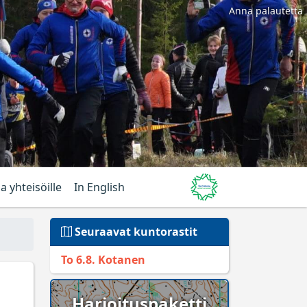
Anna palautetta
ja yhteisöille
In English
Seuraavat kuntorastit
To 6.8. Kotanen
Harjoituspaketti