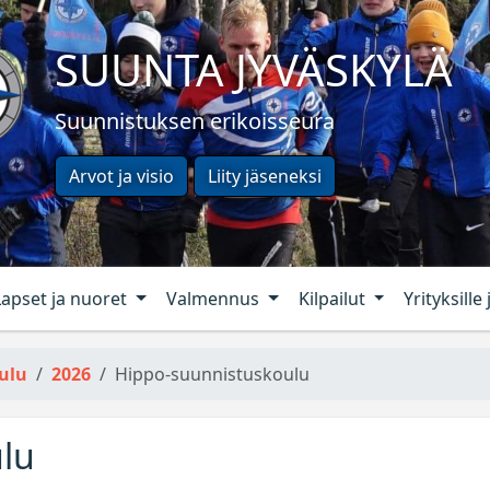
SUUNTA JYVÄSKYLÄ
Suunnistuksen erikoisseura
Arvot ja visio
Liity jäseneksi
Lapset ja nuoret
Valmennus
Kilpailut
Yrityksille 
ulu
2026
Hippo-suunnistuskoulu
lu