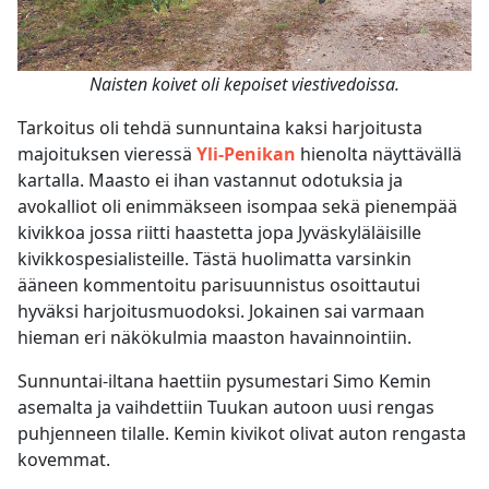
Naisten koivet oli kepoiset viestivedoissa.
Tarkoitus oli tehdä sunnuntaina kaksi harjoitusta
majoituksen vieressä
Yli-Penikan
hienolta näyttävällä
kartalla. Maasto ei ihan vastannut odotuksia ja
avokalliot oli enimmäkseen isompaa sekä pienempää
kivikkoa jossa riitti haastetta jopa Jyväskyläläisille
kivikkospesialisteille. Tästä huolimatta varsinkin
ääneen kommentoitu parisuunnistus osoittautui
hyväksi harjoitusmuodoksi. Jokainen sai varmaan
hieman eri näkökulmia maaston havainnointiin.
Sunnuntai-iltana haettiin pysumestari Simo Kemin
asemalta ja vaihdettiin Tuukan autoon uusi rengas
puhjenneen tilalle. Kemin kivikot olivat auton rengasta
kovemmat.