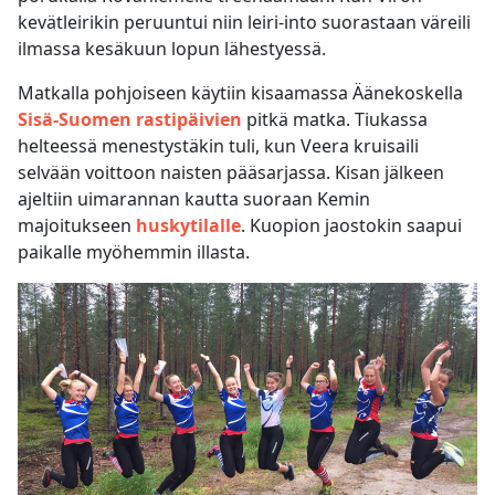
kevätleirikin peruuntui niin leiri-into suorastaan väreili
ilmassa kesäkuun lopun lähestyessä.
Matkalla pohjoiseen käytiin kisaamassa Äänekoskella
Sisä-Suomen rastipäivien
pitkä matka. Tiukassa
helteessä menestystäkin tuli, kun Veera kruisaili
selvään voittoon naisten pääsarjassa. Kisan jälkeen
ajeltiin uimarannan kautta suoraan Kemin
majoitukseen
huskytilalle
. Kuopion jaostokin saapui
paikalle myöhemmin illasta.