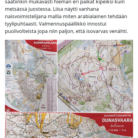
saatiinkin mukavasti hieman eri paikat kipeiksi kuin
metsässä juostessa. Liisa näytti vanhana
naisvoimistelijana mallia miten arabialainen tehdään
tyylipuhtaasti. Valmennuspäällikkö innostui
puolivolteista jopa niin paljon, että isovarvas venähti.