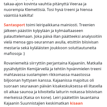
takaa-ajon kovinta vauhtia pitänyttä Veeraa ja
nuorempia Klemettisiä. Tosi hyvä treeni ja hienoa
vääntöä kaikilta!
Santasport
toimi leiripaikkana mainiosti. Treenien
jälkeen päästiin kylpylään ja kylmäaltaaseen
palauttelemaan. Joka päivä illan päätteeksi analysoitiin
vielä menoa gps-seurannan avulla, etsittiin biisivisan
mestaria sekä kyläläisten joukkoon soluttautuneita
mafiosoja :)
Rovaniemeltä siirryttiin perjantaina Kajaaniin. Matkalla
pysähdyttiin Kemijärvellä ja tehtiin hyvänmielen treeni
mahtavassa suolampien rikkomassa maastossa
biljoonan hyttysen kanssa. Kajaanissa majoitus oli
suoraan seuraavan päivän kisakeskuksessa eli iltasella
oli aikaa saunoa ja kilvoitella laiturin nokassa biisivisan
merkeissä (Kaisa on kone). Leiri päätettiin lauantaina
Kajaanin Suunnistajien keskimatkan
kisaan