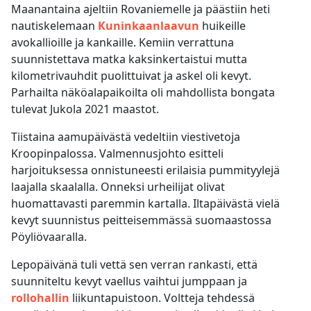
Maanantaina ajeltiin Rovaniemelle ja päästiin heti
nautiskelemaan
Kuninkaanlaavun
huikeille
avokallioille ja kankaille. Kemiin verrattuna
suunnistettava matka kaksinkertaistui mutta
kilometrivauhdit puolittuivat ja askel oli kevyt.
Parhailta näköalapaikoilta oli mahdollista bongata
tulevat Jukola 2021 maastot.
Tiistaina aamupäivästä vedeltiin viestivetoja
Kroopinpalossa. Valmennusjohto esitteli
harjoituksessa onnistuneesti erilaisia pummityylejä
laajalla skaalalla. Onneksi urheilijat olivat
huomattavasti paremmin kartalla. Iltapäivästä vielä
kevyt suunnistus peitteisemmässä suomaastossa
Pöyliövaaralla.
Lepopäivänä tuli vettä sen verran rankasti, että
suunniteltu kevyt vaellus vaihtui jumppaan ja
rollohallin
liikuntapuistoon. Voltteja tehdessä