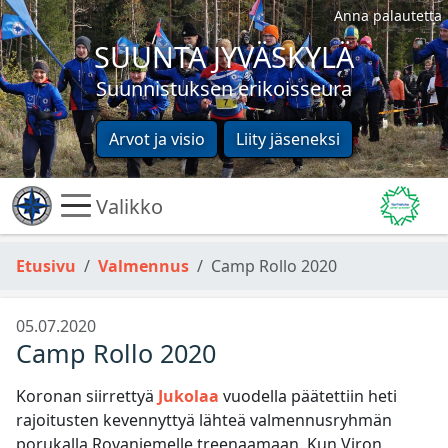
Anna palautetta
SUUNTA JYVÄSKYLÄ
Suunnistuksen erikoisseura
Arvot ja visio
Liity jäseneksi
Valikko
Etusivu
Valmennus
Camp Rollo 2020
05.07.2020
Camp Rollo 2020
Koronan siirrettyä
Jukolaa
vuodella päätettiin heti
rajoitusten kevennyttyä lähteä valmennusryhmän
porukalla Rovaniemelle treenaamaan. Kun Viron