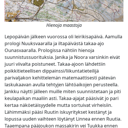
Hienoja maastoja
Lepopäivän jälkeen vuorossa oli leirikisapäivä. Aamulla
prologi Nuuksvaaralla ja iltapäivästä takaa-ajo
Ounasvaaralla. Prologissa nähtiin hienoja
suunnistussuorituksia. Janika ja Noora varsinkin eivät
juuri viivalta poistuneet. Takaa-ajoon lähdettiin
poikkitieteellisen dippainssi/liikuntatieteilijä
parivaljakon kehittelemän matemaattisesti pätevän
laskukaavan avulla tehtyjen lähtöaikojen perusteella.
Jankku näytti jälleen muille miten suunnistetaan ja piti
keulapaikan maaliin asti. Takaa-ajajat pääsivät jo pari
kertaa näköetäisyydelle mutta sortuivat virheisiin.
Lähimmäksi pääsi Ruutin iskuyritykset kestänyt ja
lopussa uuden vaihteen löytänyt Linnea ennen Ruutia.
Taaempana pääjoukon massakirin vei Tuukka ennen