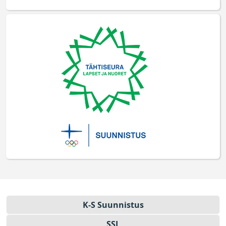
K-S Suun­nistus
SSL