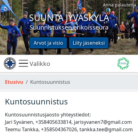
Anna palautetta
SUUNTA JYVÄSKYLÄ
Suunnistuksen erikoisseura
Arvot ja visio
Liity jäseneksi
Valikko
Etusivu
Kuntosuunnistus
Kuntosuunnistus
Kuntosuunnistusjaosto yhteystiedot:
Jari Syvänen, +358405633814, jarisyvanen7@gmail.com
Teemu Tankka, +358504367026, tankka.tee@gmail.com