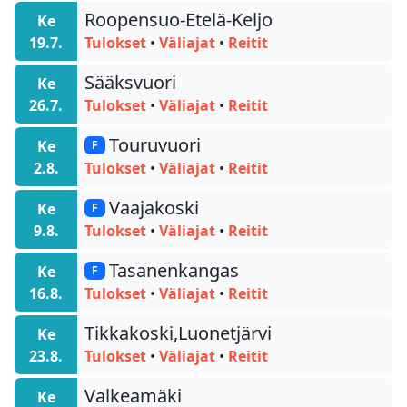
Roopensuo-Etelä-Keljo
Ke
19.7.
Tulokset
•
Väliajat
•
Reitit
Sääksvuori
Ke
26.7.
Tulokset
•
Väliajat
•
Reitit
Touruvuori
Ke
F
2.8.
Tulokset
•
Väliajat
•
Reitit
Vaajakoski
Ke
F
9.8.
Tulokset
•
Väliajat
•
Reitit
Tasanenkangas
Ke
F
16.8.
Tulokset
•
Väliajat
•
Reitit
Tikkakoski,Luonetjärvi
Ke
23.8.
Tulokset
•
Väliajat
•
Reitit
Valkeamäki
Ke