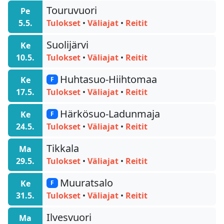
Touruvuori
Pe
5.5.
Tulokset
•
Väliajat
•
Reitit
Suolijärvi
Ke
10.5.
Tulokset
•
Väliajat
•
Reitit
Huhtasuo-Hiihtomaa
Ke
F
17.5.
Tulokset
•
Väliajat
•
Reitit
Härkösuo-Ladunmaja
Ke
F
24.5.
Tulokset
•
Väliajat
•
Reitit
Tikkala
Ma
29.5.
Tulokset
•
Väliajat
•
Reitit
Muuratsalo
Ke
F
31.5.
Tulokset
•
Väliajat
•
Reitit
Ilvesvuori
Ma