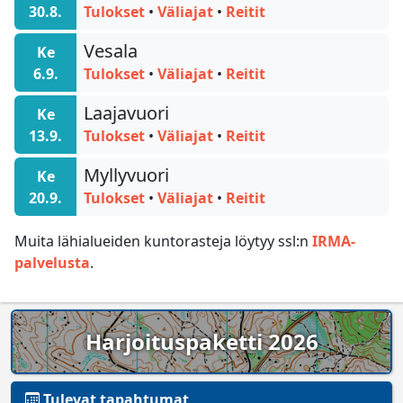
30.8.
Tulokset
•
Väliajat
•
Reitit
Vesala
Ke
6.9.
Tulokset
•
Väliajat
•
Reitit
Laajavuori
Ke
13.9.
Tulokset
•
Väliajat
•
Reitit
Myllyvuori
Ke
20.9.
Tulokset
•
Väliajat
•
Reitit
Muita lähialueiden kuntorasteja löytyy ssl:n
IRMA-
palvelusta
.
Harjoituspaketti 2026
Tulevat tapahtumat