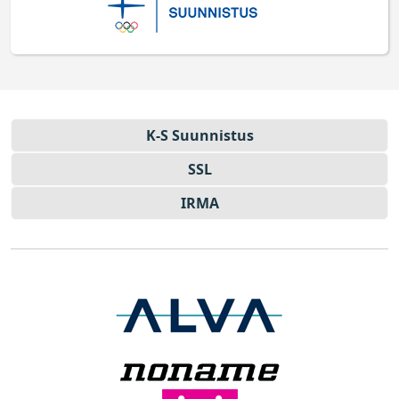
K-S Suun­nistus
SSL
IRMA