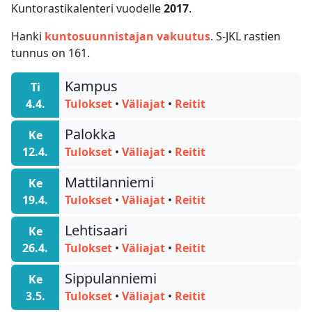
Kuntorastikalenteri vuodelle
2017
.
Hanki
kuntosuunnistajan vakuutus
. S-JKL rastien
tunnus on 161.
Kampus
Ti
4.4.
Tulokset
•
Väliajat
•
Reitit
Palokka
Ke
12.4.
Tulokset
•
Väliajat
•
Reitit
Mattilanniemi
Ke
19.4.
Tulokset
•
Väliajat
•
Reitit
Lehtisaari
Ke
26.4.
Tulokset
•
Väliajat
•
Reitit
Sippulanniemi
Ke
3.5.
Tulokset
•
Väliajat
•
Reitit